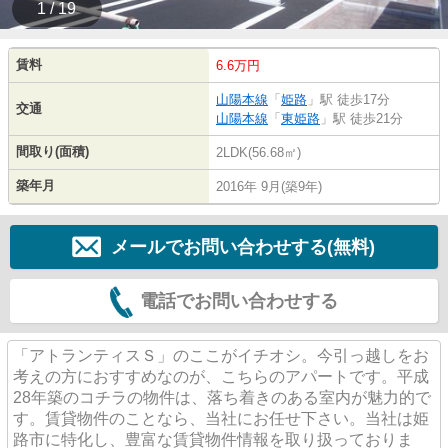
1 / 19
賃料
6.6万円
山陽本線
「
姫路
」駅 徒歩17分
交通
山陽本線
「
東姫路
」駅 徒歩21分
間取り(面積)
2LDK(56.68㎡)
築年月
2016年 9月(築9年)
メールでお問い合わせする(無料)
電話でお問い合わせする
「アトランティスＳ」のここがイチオシ。今引っ越しをお
考えの方におすすめなのが、こちらのアパートです。平成
28年築のコチラの物件は、落ち着きのある室内が魅力的で
す。賃貸物件のことなら、当社にお任せ下さい。当社は姫
路市に特化し、豊富な賃貸物件情報を取り扱っておりま