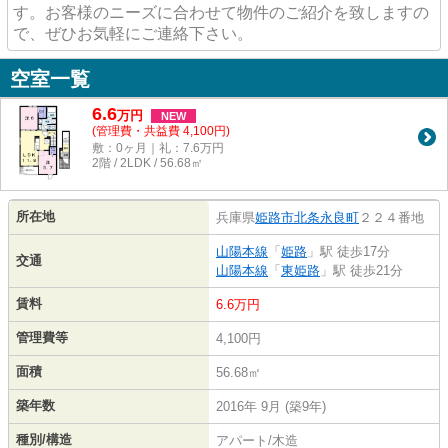
す。お客様のニーズに合わせて物件のご紹介を致しますの
で、ぜひお気軽にご連絡下さい。
空室一覧
6.6
万
円
NEW
(管理費・共益費 4,100円)
敷：0ヶ月｜礼：7.6万円
2階 / 2LDK / 56.68㎡
所在地
兵庫県
姫路市
北条永良町
２２４番地
山陽本線
「
姫路
」駅 徒歩17分
交通
山陽本線
「
東姫路
」駅 徒歩21分
賃料
6.6万円
管理費等
4,100円
面積
56.68㎡
築年数
2016年 9月 (築9年)
種別/構造
アパート/木造