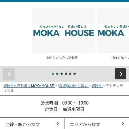
(株)モカハウス不動産
(株)モカ
前
姫路市の不動産｜MOKA HOUSE
>
(賃貸)地域から探す
>
姫路市
>
アトランテ
ィスＳ
営業時間：09:30 ～ 19:00
定休日： 毎週水曜日
沿線・駅から探す
エリアから探す