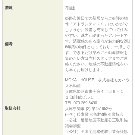
階建
2階建
姫路市近辺での新居ならご好評の物
件「アトランティスＳ」はいかがで
しょうか。設備も充実していて住み
やすい、魅力が詰まったアパートで
す。清潔感のある室内が魅力的な201
備考
6年築の物件となっており、一押しで
す。できるだけ早めに不動産情報を
集めたい方は当社スタッフまでご連
絡ください。地域の不動産情報をい
ち早くお届けします。
MOKA HOUSE 株式会社モカハウ
ス不動産
兵庫県姫路市東今宿４丁目６－１
２ 珈琲館ビル１Ｆ
TEL:079-269-8490
取扱会社
兵庫県知事 (2) 第451652号
(一社) 兵庫県宅地建物取引業協会
（公社）近畿地区不動産公正取引協
議会加盟
（公社）全国宅地建物取引業保証協