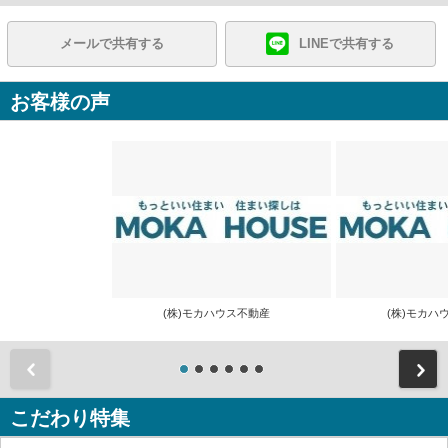
メールで共有する
LINEで共有する
お客様の声
(株)モカハウス不動産
(株)モカ
前
こだわり特集