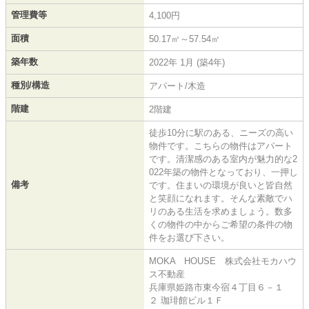
管理費等
4,100円
面積
50.17㎡～57.54㎡
築年数
2022年 1月 (築4年)
種別/構造
アパート/木造
階建
2階建
徒歩10分に駅のある、ニーズの高い
物件です。こちらの物件はアパート
です。清潔感のある室内が魅力的な2
022年築の物件となっており、一押し
備考
です。住まいの環境が良いと皆自然
と笑顔になれます。そんな素敵でハ
リのある生活を求めましょう。数多
くの物件の中からご希望の条件の物
件をお選び下さい。
MOKA HOUSE 株式会社モカハウ
ス不動産
兵庫県姫路市東今宿４丁目６－１
２ 珈琲館ビル１Ｆ