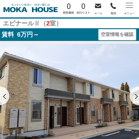
0
0
エピナールⅡ（
2
室）
賃料
6
万円～
空室情報を確認