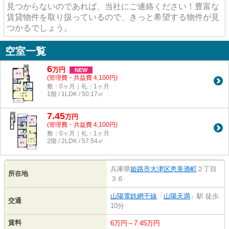
見つからないのであれば、当社にご連絡ください！豊富な
賃貸物件を取り扱っているので、きっと希望する物件が見
つかるでしょう。
空室一覧
6
万
円
NEW
(管理費・共益費 4,100円)
敷：0ヶ月｜礼：1ヶ月
1階 / 1LDK / 50.17㎡
7.45
万
円
(管理費・共益費 4,100円)
敷：0ヶ月｜礼：1ヶ月
2階 / 2LDK / 57.54㎡
兵庫県
姫路市
大津区恵美酒町
２丁目
所在地
３６
山陽電鉄網干線
「
山陽天満
」駅 徒歩
交通
10分
賃料
6万円～7.45万円