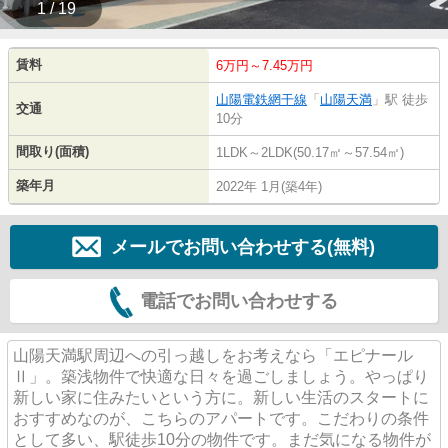
1 / 19
賃料
6万円～7.45万円
山陽電鉄網干線
「
山陽天満
」駅 徒歩
交通
10分
間取り(面積)
1LDK～2LDK(50.17㎡～57.54㎡)
築年月
2022年 1月(築4年)
メールでお問い合わせする(無料)
電話でお問い合わせする
山陽天満駅周辺への引っ越しをお考えなら「エピナール
Ⅱ」。築浅物件で快適な日々を過ごしましょう。やっぱり
新しい家に住みたいという方に。新しい生活のスタートに
おすすめなのが、こちらのアパートです。こだわりの条件
として多い、駅徒歩10分の物件です。まだ気になる物件が