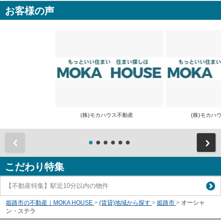
お客様の声
(株)モカハウス不動産
(株)モカ
前
こだわり特集
【不動産特集】駅近10分以内の物件
姫路市の不動産｜MOKA HOUSE
>
(賃貸)地域から探す
>
姫路市
>
オーシャ
ン・ステラ