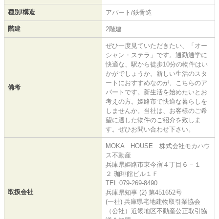
種別/構造
アパート/鉄骨造
階建
2階建
ぜひ一度見ていただきたい、「オー
シャン・ステラ」です。通勤通学に
快適な、駅から徒歩10分の物件はい
かがでしょうか。新しい生活のスタ
ートにおすすめなのが、こちらのア
備考
パートです。新生活を始めたいとお
考えの方。姫路市で快適な暮らしを
しませんか。当社は、お客様のご希
望に適した物件のご紹介を致しま
す。ぜひお問い合わせ下さい。
MOKA HOUSE 株式会社モカハウ
ス不動産
兵庫県姫路市東今宿４丁目６－１
２ 珈琲館ビル１Ｆ
TEL:079-269-8490
取扱会社
兵庫県知事 (2) 第451652号
(一社) 兵庫県宅地建物取引業協会
（公社）近畿地区不動産公正取引協