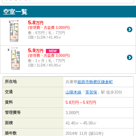
空室一覧
5.8
万
円
(管理費・共益費 3,000円)
敷：6万円｜礼：7万円
1階 / 1LDK / 41.40㎡
5.9
万
円
NEW
(管理費・共益費 3,000円)
敷：1ヶ月｜礼：7万円
1階 / 1LDK / 45.00㎡
所在地
兵庫県
姫路市
飾磨区鎌倉町
交通
山陽本線
「
英賀保
」駅 徒歩10分
賃料
5.8万円～5.9万円
管理費等
3,000円
面積
41.40㎡～45.00㎡
築年数
2014年 11月 (築11年)