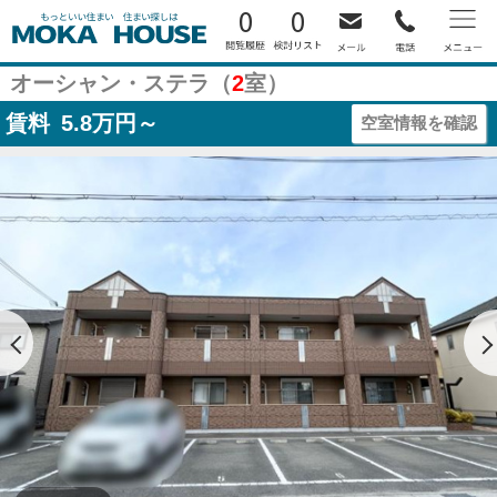
0
0
オーシャン・ステラ（
2
室）
賃料
5.8
万円～
空室情報を確認