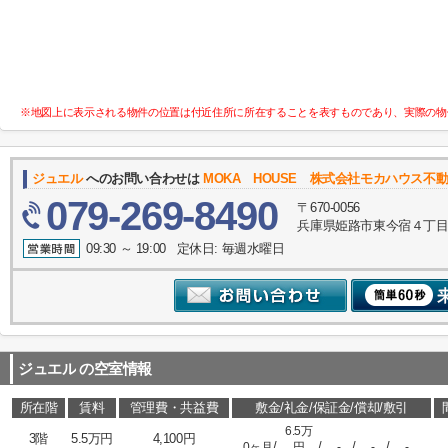
※地図上に表示される物件の位置は付近住所に所在することを表すものであり、実際の物
ジュエル
へのお問い合わせは
MOKA HOUSE 株式会社モカハウス不
079-269-8490
〒670-0056
兵庫県姫路市東今宿４丁目
09:30 ～ 19:00 定休日: 毎週水曜日
ジュエル
の空室情報
所在階
賃料
管理費・共益費
敷金/礼金/保証金/償却/敷引
6.5万
3階
5.5万円
4,100円
/
/
/
/
0ヶ月
円
-
-
-