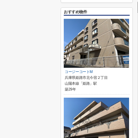
おすすめ物件
コージーコートM
兵庫県姫路市北今宿２丁目
山陽本線「姫路」駅
築29年