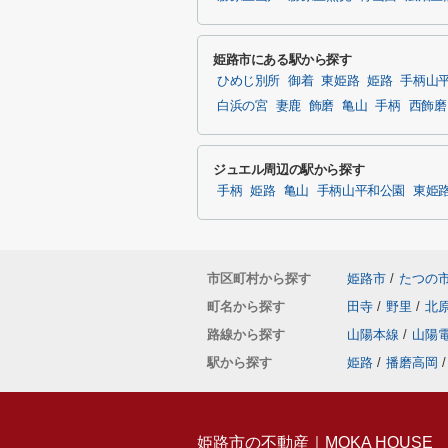
姫路市にある駅から探す
ひめじ別所
御着
東姫路
姫路
手柄山
白浜の宮
妻鹿
飾磨
亀山
手柄
西飾磨
ジュエル周辺の駅から探す
手柄
姫路
亀山
手柄山平和公園
東姫
市区町村から探す
姫路市
/
たつの
町名から探す
田寺
/
野里
/
北
路線から探す
山陽本線
/
山陽
駅から探す
姫路
/
播磨高岡
/
姫路市の不動産｜MOKA HOUSE