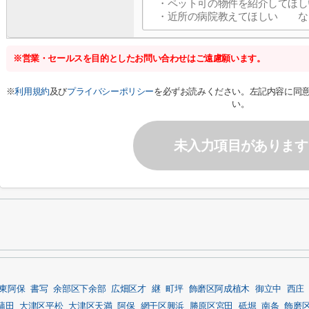
※営業・セールスを目的としたお問い合わせはご遠慮願います。
※
利用規約
及び
プライバシーポリシー
を必ずお読みください。左記内容に同
い。
未入力項目があります
東阿保
書写
余部区下余部
広畑区才
継
町坪
飾磨区阿成植木
御立中
西庄
蒲田
大津区平松
大津区天満
阿保
網干区興浜
勝原区宮田
砥堀
南条
飾磨