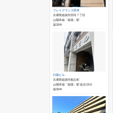
フレイグランス田寺
兵庫県姫路市田寺７丁目
山陽本線「姫路」駅
築28年
日新ビル
兵庫県姫路市船丘町
山陽本線「姫路」駅 徒歩19分
築58年