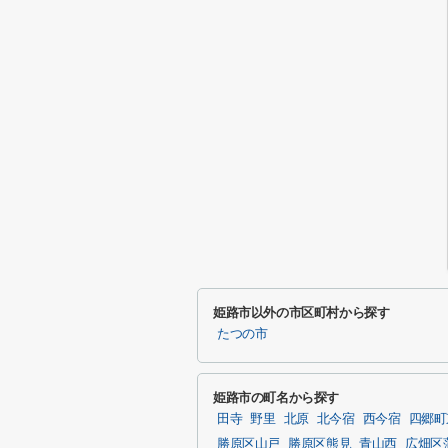
姫路市以外の市区町村から探す
たつの市
姫路市の町名から探す
田寺
野里
北原
北今宿
西今宿
四郷町
勝原区山戸
勝原区熊見
青山西
広畑区