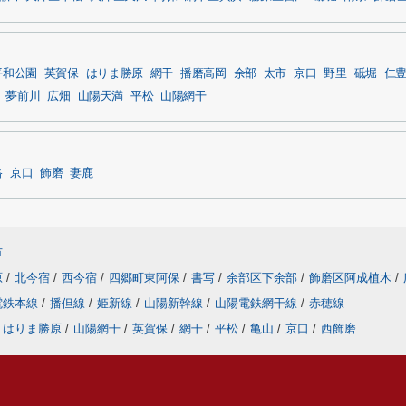
平和公園
英賀保
はりま勝原
網干
播磨高岡
余部
太市
京口
野里
砥堀
仁
夢前川
広畑
山陽天満
平松
山陽網干
路
京口
飾磨
妻鹿
市
原
/
北今宿
/
西今宿
/
四郷町東阿保
/
書写
/
余部区下余部
/
飾磨区阿成植木
/
電鉄本線
/
播但線
/
姫新線
/
山陽新幹線
/
山陽電鉄網干線
/
赤穂線
はりま勝原
/
山陽網干
/
英賀保
/
網干
/
平松
/
亀山
/
京口
/
西飾磨