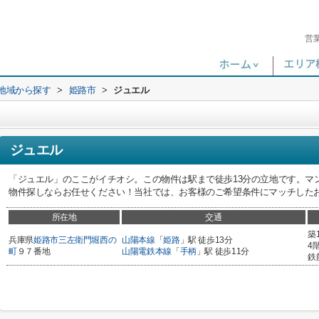
営
)地域から探す
>
姫路市
>
ジュエル
ジュエル
「ジュエル」のここがイチオシ。この物件は駅まで徒歩13分の立地です。マ
物件探しならお任せください！当社では、お客様のご希望条件にマッチした
所在地
交通
築
兵庫県
姫路市
三左衛門堀西の
山陽本線
「
姫路
」駅 徒歩13分
4
町
９７番地
山陽電鉄本線
「
手柄
」駅 徒歩11分
鉄