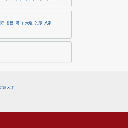
豊野
香呂
溝口
大塩
的形
八家
広畑区才