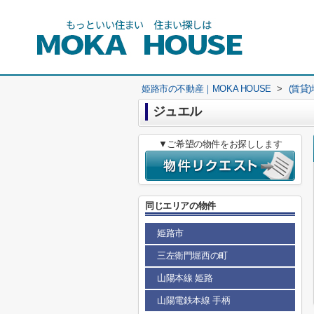
姫路市の不動産｜MOKA HOUSE
>
(賃貸
ジュエル
▼ご希望の物件をお探しします
同じエリアの物件
姫路市
三左衛門堀西の町
山陽本線 姫路
山陽電鉄本線 手柄