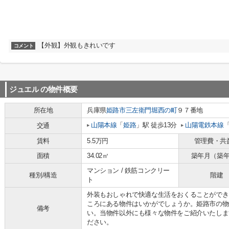
【外観】外観もきれいです
コメント
ジュエル
の物件概要
所在地
兵庫県
姫路市
三左衛門堀西の町
９７番地
山陽本線
「
姫路
」駅 徒歩13分
山陽電鉄本線
交通
賃料
5.5万円
管理費・共
面積
34.02㎡
築年月（築
マンション / 鉄筋コンクリー
種別/構造
階建
ト
外装もおしゃれで快適な生活をおくることができ
ころにある物件はいかがでしょうか。姫路市の物
備考
い。当物件以外にも様々な物件をご紹介いたしま
ださい。