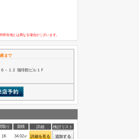
件所在地とは異なる場合がございます。
動産まで
６－１２ 珈琲館ビル１Ｆ
間取り
面積
詳細
検討リスト
1K
34.02㎡
詳細を見る
追加する