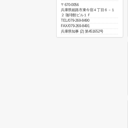
〒670-0056
兵庫県姫路市東今宿４丁目６－１
２ 珈琲館ビル１Ｆ
TEL/079-269-8490
FAX/079-269-8491
兵庫県知事 (2) 第451652号