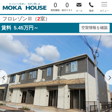
0
0
フロレゾンⅢ（
2
室）
賃料
5.45
万円～
空室情報を確認