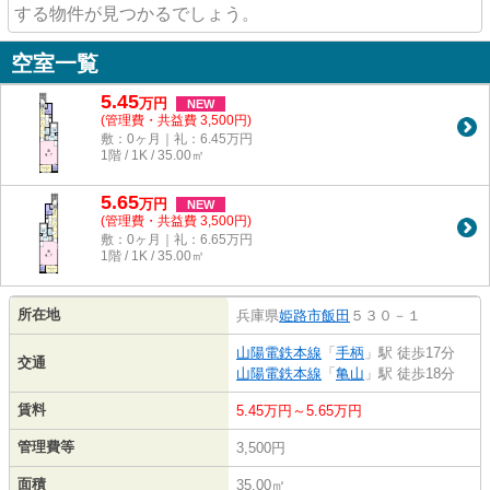
する物件が見つかるでしょう。
空室一覧
5.45
万
円
NEW
(管理費・共益費 3,500円)
敷：0ヶ月｜礼：6.45万円
1階 / 1K / 35.00㎡
5.65
万
円
NEW
(管理費・共益費 3,500円)
敷：0ヶ月｜礼：6.65万円
1階 / 1K / 35.00㎡
所在地
兵庫県
姫路市
飯田
５３０－１
山陽電鉄本線
「
手柄
」駅 徒歩17分
交通
山陽電鉄本線
「
亀山
」駅 徒歩18分
賃料
5.45万円～5.65万円
管理費等
3,500円
面積
35.00㎡