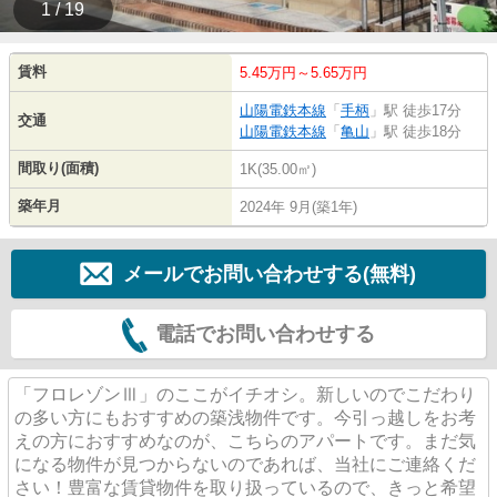
1 / 19
賃料
5.45万円～5.65万円
山陽電鉄本線
「
手柄
」駅 徒歩17分
交通
山陽電鉄本線
「
亀山
」駅 徒歩18分
間取り(面積)
1K(35.00㎡)
築年月
2024年 9月(築1年)
メールでお問い合わせする(無料)
電話でお問い合わせする
「フロレゾンⅢ」のここがイチオシ。新しいのでこだわり
の多い方にもおすすめの築浅物件です。今引っ越しをお考
えの方におすすめなのが、こちらのアパートです。まだ気
になる物件が見つからないのであれば、当社にご連絡くだ
さい！豊富な賃貸物件を取り扱っているので、きっと希望