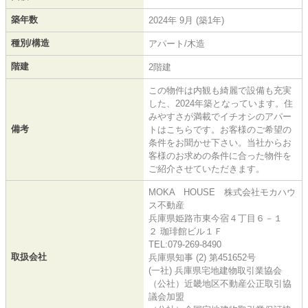
築年数
2024年 9月 (築1年)
種別/構造
アパート/木造
階建
2階建
この物件は内観も綺麗で設備も充実
した、2024年築となっています。住
みやすさが満載でイチオシのアパー
備考
トはこちらです。お客様のご希望の
条件をお聞かせ下さい。当社からお
客様のお求めの条件に合った物件を
ご紹介させていただきます。
MOKA HOUSE 株式会社モカハウ
ス不動産
兵庫県姫路市東今宿４丁目６－１
２ 珈琲館ビル１Ｆ
TEL:079-269-8490
取扱会社
兵庫県知事 (2) 第451652号
(一社) 兵庫県宅地建物取引業協会
（公社）近畿地区不動産公正取引協
議会加盟