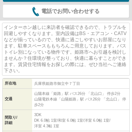
電話でお問い合わせする
インターホン越しに来訪者を確認できるので、トラブルを
回避しやすくなります。室内設備はBS・エアコン・CATV
などが揃っているので、快適に過ごしやすいお部屋になり
ます。駐車スペースももちろんご用意しております。バス
トイレ別になっている物件です。姫路市へお引越を検討し
ませんか？住環境が整っており、快適に暮らすことができ
ます。賃貸住宅情報をお探しの際には、ぜひ当社へご連絡
下さい。
所在地
兵庫県
姫路市
御立中
７丁目
山陽本線
「
姫路
」駅 バス26分 「北山口」 停歩2分
交通
山陽電鉄本線
「
山陽姫路
」駅 バス26分 「北山口」 停
歩2分
3DK
間取り/
DK 6.0帖 1室
/
和室 6.0帖 1室
/
洋室 6.0帖 1室
/
詳細
洋室 4.3帖 1室