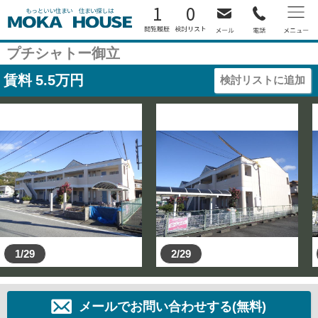
1
0
プチシャトー御立
賃料
5.5
万円
検討リストに追加
1/29
2/29
メールでお問い合わせする(無料)