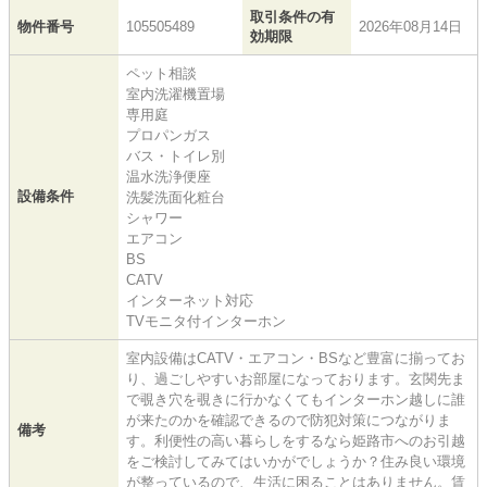
取引条件の有
物件番号
105505489
2026年08月14日
効期限
ペット相談
室内洗濯機置場
専用庭
プロパンガス
バス・トイレ別
温水洗浄便座
設備条件
洗髪洗面化粧台
シャワー
エアコン
BS
CATV
インターネット対応
TVモニタ付インターホン
室内設備はCATV・エアコン・BSなど豊富に揃ってお
り、過ごしやすいお部屋になっております。玄関先ま
で覗き穴を覗きに行かなくてもインターホン越しに誰
が来たのかを確認できるので防犯対策につながりま
備考
す。利便性の高い暮らしをするなら姫路市へのお引越
をご検討してみてはいかがでしょうか？住み良い環境
が整っているので、生活に困ることはありません。賃