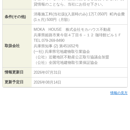
貸情報のことなら、当社にお任せ下さい。
消毒施工料(当社扱)(入居時のみ):1万7,050円 町内会費
条件(その他)
(1ヵ月):500円（月額）
MOKA HOUSE 株式会社モカハウス不動産
兵庫県姫路市東今宿４丁目６－１２ 珈琲館ビル１Ｆ
TEL:079-269-8490
取扱会社
兵庫県知事 (2) 第451652号
(一社) 兵庫県宅地建物取引業協会
（公社）近畿地区不動産公正取引協議会加盟
（公社）全国宅地建物取引業保証協会
情報更新日
2026年07月31日
更新予定日
2026年08月14日
情報の見方