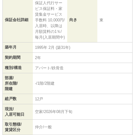
保証人代行サー
ビス保証料・家
賃集金サービス
保証会社詳細
向き
手数料 10,000円/
東
入居時、以降は
月額賃料の1％/
毎月(入居期間中)
築年月
1995年 2月 (築31年)
契約期間
2年
種別/構造
アパート/鉄骨造
部屋/
所在階/
-/1階/2階建
階建
総戸数
12戸
現況/
空家/2026年08月下旬
入居可能日
取引態様/
仲介/一般
賃貸区分