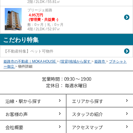
2階 / 2LDK / 55.81㎡
ブリージェ姫路
4.95
万
円
(管理費・共益費 -)
敷：0ヶ月｜礼：0ヶ月
4階 / 2LDK / 52.97㎡
こだわり特集
【不動産特集】ペット可物件
姫路市の不動産｜MOKA HOUSE
>
(賃貸)地域から探す
>
姫路市
>
プチシャト
ー御立
>
物件詳細
営業時間：09:30 ～ 19:00
定休日： 毎週水曜日
沿線・駅から探す
エリアから探す
お客様の声
スタッフの紹介
会社概要
アクセスマップ