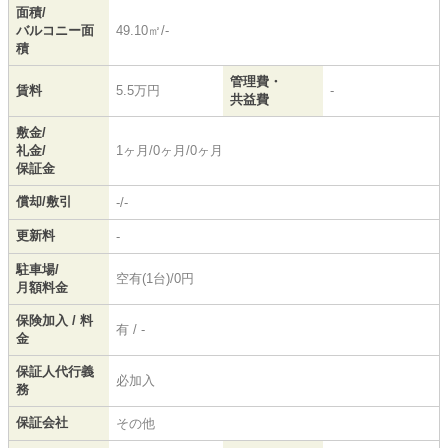
面積/
バルコニー面
49.10㎡/-
積
管理費・
賃料
5.5万円
-
共益費
敷金/
礼金/
1ヶ月/0ヶ月/0ヶ月
保証金
償却/敷引
-/-
更新料
-
駐車場/
空有(1台)/0円
月額料金
保険加入 / 料
有 / -
金
保証人代行義
必加入
務
保証会社
その他