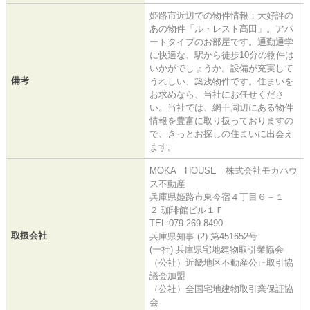
姫路市近辺での物件情報：大好評の
あの物件「ル・レスト高田」。アパ
ートタイプのお部屋です。通勤通学
に快適な、駅から徒歩10分の物件は
いかがでしょうか。設備が充実して
備考
うれしい、築浅物件です。住まいを
お求めなら、当社にお任せくださ
い。当社では、網干周辺にある物件
情報を豊富に取り扱っておりますの
で、きっとお探しの住まいに出会え
ます。
MOKA HOUSE 株式会社モカハウ
ス不動産
兵庫県姫路市東今宿４丁目６－１
２ 珈琲館ビル１Ｆ
TEL:079-269-8490
取扱会社
兵庫県知事 (2) 第451652号
(一社) 兵庫県宅地建物取引業協会
（公社）近畿地区不動産公正取引協
議会加盟
（公社）全国宅地建物取引業保証協
会