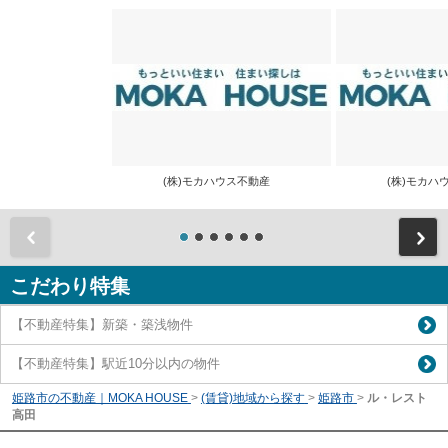
(株)モカハウス不動産
(株)モカ
前
こだわり特集
【不動産特集】新築・築浅物件
【不動産特集】駅近10分以内の物件
姫路市の不動産｜MOKA HOUSE
>
(賃貸)地域から探す
>
姫路市
>
ル・レスト
高田