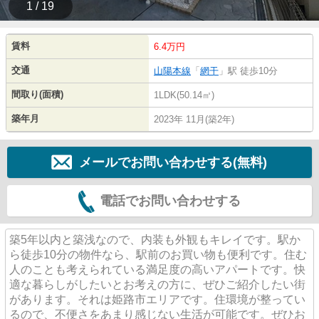
1 / 19
賃料
6.4万円
交通
山陽本線
「
網干
」駅 徒歩10分
間取り(面積)
1LDK(50.14㎡)
築年月
2023年 11月(築2年)
メールでお問い合わせする(無料)
電話でお問い合わせする
築5年以内と築浅なので、内装も外観もキレイです。駅か
ら徒歩10分の物件なら、駅前のお買い物も便利です。住む
人のことも考えられている満足度の高いアパートです。快
適な暮らしがしたいとお考えの方に、ぜひご紹介したい街
があります。それは姫路市エリアです。住環境が整ってい
るので、不便さをあまり感じない生活が可能です。ぜひお