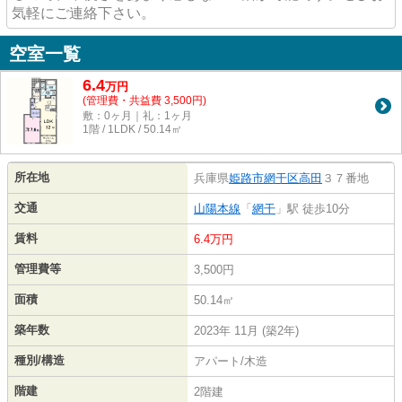
気軽にご連絡下さい。
空室一覧
6.4
万
円
(管理費・共益費 3,500円)
敷：0ヶ月｜礼：1ヶ月
1階 / 1LDK / 50.14㎡
所在地
兵庫県
姫路市
網干区高田
３７番地
交通
山陽本線
「
網干
」駅 徒歩10分
賃料
6.4万円
管理費等
3,500円
面積
50.14㎡
築年数
2023年 11月 (築2年)
種別/構造
アパート/木造
階建
2階建