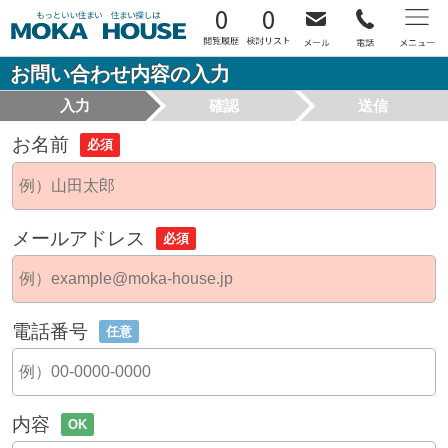
0
0
お問い合わせ内容の入力
入力
確認
送信
お名前
必須
メールアドレス
必須
電話番号
任意
内容
OK