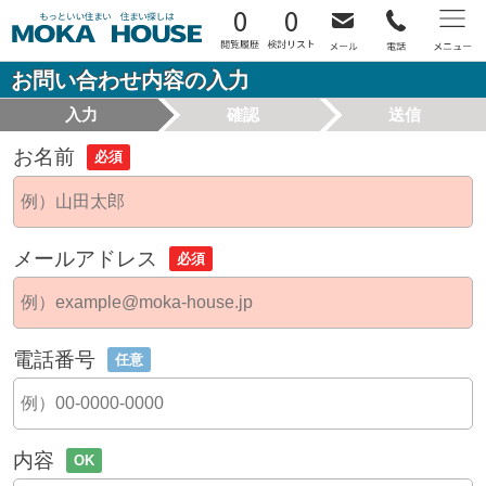
0
0
お問い合わせ内容の入力
入力
確認
送信
お名前
必須
メールアドレス
必須
電話番号
任意
内容
OK