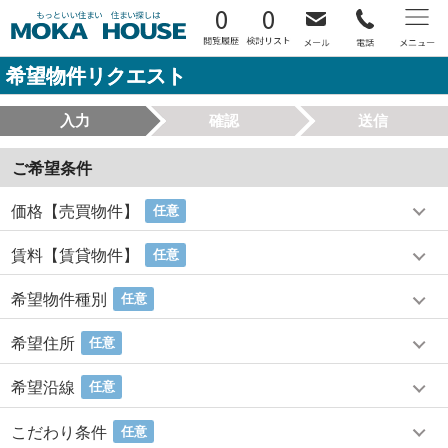
0
0
希望物件リクエスト
入力
確認
送信
ご希望条件
価格【売買物件】
任意
賃料【賃貸物件】
任意
希望物件種別
任意
希望住所
任意
希望沿線
任意
こだわり条件
任意