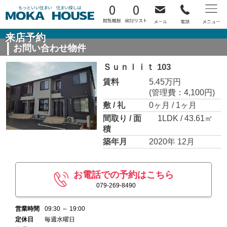
0
0
来店予約
お問い合わせ物件
Ｓｕｎｌｉｔ 103
賃料
5.45万円
(管理費：4,100円)
敷 / 礼
0ヶ月 / 1ヶ月
間取り / 面
1LDK / 43.61㎡
積
築年月
2020年 12月
お電話での予約はこちら
079-269-8490
営業時間
09:30 ～ 19:00
定休日
毎週水曜日