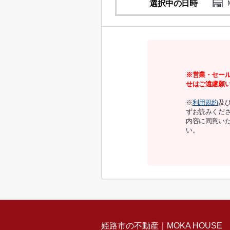
選択中の日時
※営業・セー
せはご遠慮願
※
利用規約
及
ずお読みくだ
内容に同意い
い。
姫路市の不動産｜MOKA HOUSE