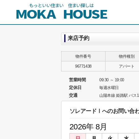
来店予約
物件番号
物件種別
96771438
アパート
営業時間
09:30 ～ 19:00
定休日
毎週水曜日
交通
山陽本線 姫路駅 バス1
ソレアードⅠへのお問い合
2026年 8月
日
月
火
水