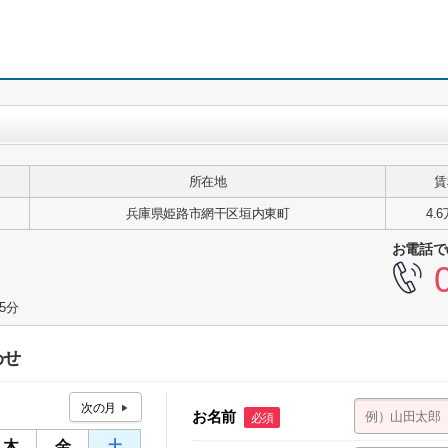
所在地
賃
兵庫県姫路市網干区垣内東町
4.
お電話で
5分
わせ
お名前
必須
木
金
土