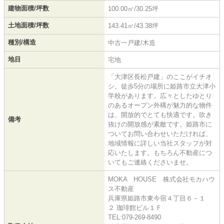
建物面積/坪数
100.00㎡/30.25坪
土地面積/坪数
143.41㎡/43.38坪
種別/構造
中古一戸建/木造
地目
宅地
「大津区長松戸建」のここがイチオ
シ。徒歩5分の場所に姫路市立大津小
学校があります。広々としたゆとり
のあるオープン外構が魅力的な物件
は、開放的でとても快適です。吹き
備考
抜けの開放感が素敵です。姫路市に
ついてお問い合わせいただければ、
地域情報に詳しい当社スタッフが対
応いたします。もちろん不動産につ
いてもご連絡くださいませ。
MOKA HOUSE 株式会社モカハウ
ス不動産
兵庫県姫路市東今宿４丁目６－１
２ 珈琲館ビル１Ｆ
TEL:079-269-8490