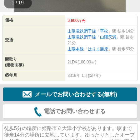
1 / 19
価格
3,980万円
山陽電鉄網干線
「
平松
」駅 徒歩14分
山陽電鉄網干線
「
山陽天満
」駅 徒歩
交通
21分
山陽本線
「
はりま勝原
」駅 徒歩33分
間取り
2LDK(100.00㎡)
(建物面積)
築年月
2019年 1月(築7年)
メールでお問い合わせする(無料)
電話でお問い合わせする
徒歩5分の場所に姫路市立大津小学校があります。駅まで
徒歩14分の場所に立地しています。ゆったりとしたオープ