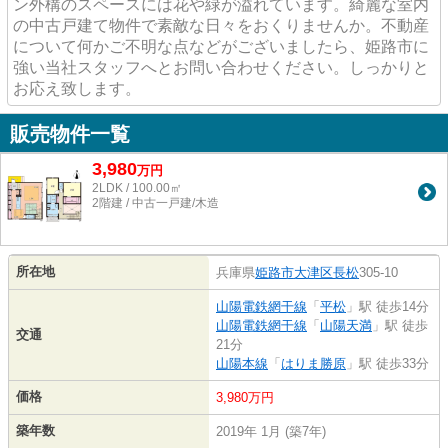
ン外構のスペースには花や緑が溢れています。綺麗な室内
の中古戸建て物件で素敵な日々をおくりませんか。不動産
について何かご不明な点などがございましたら、姫路市に
強い当社スタッフへとお問い合わせください。しっかりと
お応え致します。
販売物件一覧
3,980
万
円
2LDK / 100.00㎡
2階建 / 中古一戸建/木造
所在地
兵庫県
姫路市
大津区長松
305-10
山陽電鉄網干線
「
平松
」駅 徒歩14分
山陽電鉄網干線
「
山陽天満
」駅 徒歩
交通
21分
山陽本線
「
はりま勝原
」駅 徒歩33分
価格
3,980万円
築年数
2019年 1月 (築7年)