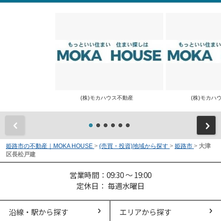
(株)モカハウス不動産
(株)モカ
前
姫路市の不動産｜MOKA HOUSE
>
(売買・投資)地域から探す
>
姫路市
>
大津
区長松戸建
営業時間：09:30 ～ 19:00
定休日： 毎週水曜日
沿線・駅から探す
エリアから探す