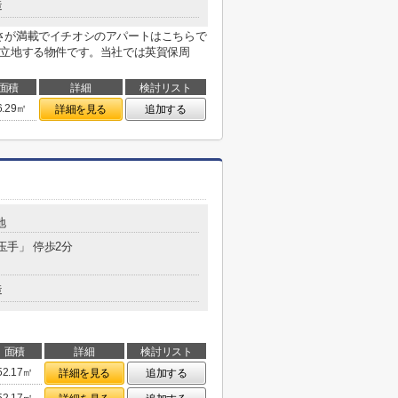
造
さが満載でイチオシのアパートはこちらで
に立地する物件です。当社では英賀保周
面積
詳細
検討リスト
6.29㎡
詳細を見る
追加する
地
玉手」 停歩2分
造
面積
詳細
検討リスト
52.17㎡
詳細を見る
追加する