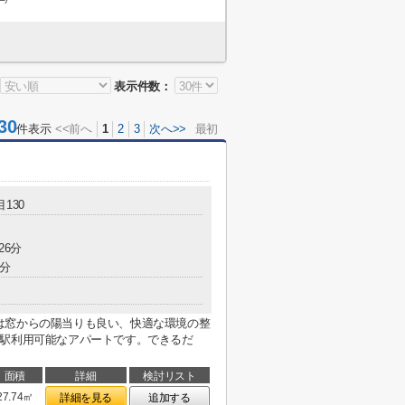
表示件数：
30
件表示
<<前へ
1
2
3
次へ>>
最初
130
26分
7分
は窓からの陽当りも良い、快適な環境の整
2駅利用可能なアパートです。できるだ
面積
詳細
検討リスト
27.74㎡
詳細を見る
追加する