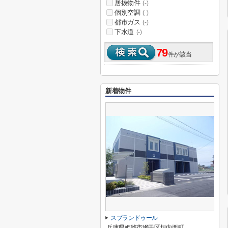
居抜物件
(-)
個別空調
(-)
都市ガス
(-)
下水道
(-)
79
件が該当
新着物件
スプランドゥール
兵庫県姫路市網干区垣内西町