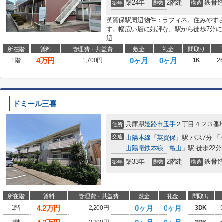
築24年
2階建
鉄骨
築年
階数
構造
英賀保駅周辺物件：ラフィネ。住みやす
す。幅広い層に好評な、駅から徒歩7分
辺...
所在階
賃料
管理費・共益費
敷金
礼金
間取り
4
万円
0ヶ月
0ヶ月
1階
1,700円
1K
2
ドミール三喜
兵庫県
姫路市
玉手
２丁目４２３番
住所
交通
山陽本線
「
英賀保
」駅 バス7分 「
山陽電鉄本線
「
亀山
」駅 徒歩22分
築33年
2階建
鉄骨
築年
階数
構造
所在階
賃料
管理費・共益費
敷金
礼金
間取り
4.2
万円
0ヶ月
0ヶ月
1階
2,200円
3DK