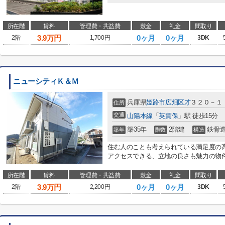
所在階
賃料
管理費・共益費
敷金
礼金
間取り
3.9
万円
0ヶ月
0ヶ月
2階
1,700円
3DK
ニューシティＫ＆Ｍ
兵庫県
姫路市
広畑区才
３２０－１
住所
交通
山陽本線
「
英賀保
」駅 徒歩15分
築35年
2階建
鉄骨
築年
階数
構造
住む人のことも考えられている満足度の高
アクセスできる、立地の良さも魅力の物件
所在階
賃料
管理費・共益費
敷金
礼金
間取り
3.9
万円
0ヶ月
0ヶ月
2階
2,200円
3DK