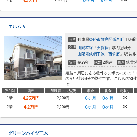
4.3
万円
0ヶ月
0ヶ月
2階
2,200円
3DK
エルムＡ
兵庫県
姫路市
飾磨区鎌倉町
４８番
住所
交通
山陽本線
「
英賀保
」駅 徒歩9分
山陽電鉄網干線
「
西飾磨
」駅 徒歩
築29年
2階建
鉄骨
築年
階数
構造
姫路市周辺にある物件をお求めの方は「
の良い徒歩9分の物件です。こちらの物
で...
所在階
賃料
管理費・共益費
敷金
礼金
間取り
4.25
万円
0ヶ月
0ヶ月
1階
2,200円
2K
4.2
万円
0ヶ月
0ヶ月
2階
2,200円
2K
グリーンハイツ三木