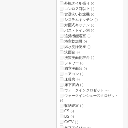
外観タイル張り
(-)
コンロ２口以上
(-)
食器洗い乾燥機
(-)
システムキッチン
(-)
対面式キッチン
(-)
バス・トイレ別
(-)
追焚機能浴室
(-)
浴室乾燥機
(-)
温水洗浄便座
(-)
洗面台
(-)
洗髪洗面化粧台
(-)
シャワー
(-)
独立洗面台
(-)
エアコン
(-)
床暖房
(-)
床下収納
(-)
ウォークインクロゼット
(-)
ウォークインシューズクロゼット
(-)
収納豊富
(-)
CS
(-)
BS
(-)
CATV
(-)
光ファイバー
(-)