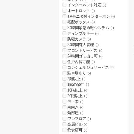
インターネット対応
(-)
オートロック
(-)
TVモニタ付インターホン
(-)
宅配ボックス
(-)
24時間緊急通報システム
(-)
ディンプルキー
(-)
防犯カメラ
(-)
24時間有人管理
(-)
フロントサービス
(-)
24時間ゴミ出し可
(-)
住戸内覧可能
(-)
コンシェルジュサービス
(-)
駐車場あり
(-)
2階以上
(-)
1階の物件
(-)
10階以上
(-)
20階以上
(-)
最上階
(-)
南向き
(-)
角部屋
(-)
ワンフロア
(-)
高層ビル
(-)
飲食店可
(-)