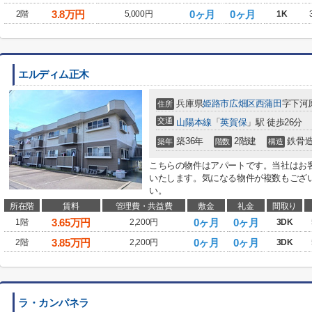
3.8
万円
0ヶ月
0ヶ月
2階
5,000円
1K
エルディム正木
兵庫県
姫路市
広畑区西蒲田
字下河
住所
交通
山陽本線
「
英賀保
」駅 徒歩26分
築36年
2階建
鉄骨
築年
階数
構造
こちらの物件はアパートです。当社はお
いたします。気になる物件が複数もござ
い。
所在階
賃料
管理費・共益費
敷金
礼金
間取り
3.65
万円
0ヶ月
0ヶ月
1階
2,200円
3DK
3.85
万円
0ヶ月
0ヶ月
2階
2,200円
3DK
ラ・カンパネラ