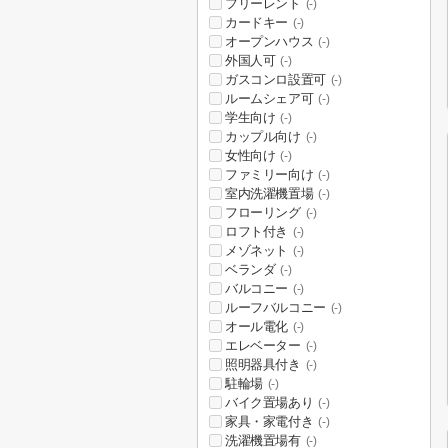
フリーレント
(-)
カードキー
(-)
オープンハウス
(-)
外国人可
(-)
ガスコンロ設置可
(-)
ルームシェア可
(-)
学生向け
(-)
カップル向け
(-)
女性向け
(-)
ファミリー向け
(-)
室内洗濯機置場
(-)
フローリング
(-)
ロフト付き
(-)
メゾネット
(-)
ベランダ
(-)
バルコニー
(-)
ルーフバルコニー
(-)
オール電化
(-)
エレベーター
(-)
照明器具付き
(-)
駐輪場
(-)
バイク置場あり
(-)
家具・家電付き
(-)
洗濯機置場有
(-)