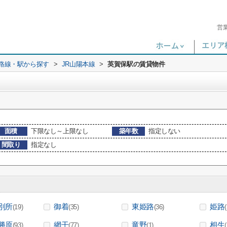
営
)路線・駅から探す
>
JR山陽本線
>
英賀保駅の賃貸物件
面積
下限なし～上限なし
築年数
指定しない
間取り
指定なし
別所
御着
東姫路
姫路
(19)
(35)
(36)
勝原
網干
竜野
相生
(93)
(77)
(1)
(