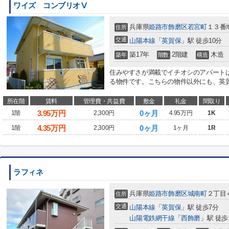
ワイズ コンブリオⅤ
兵庫県
姫路市
飾磨区若宮町
１３番
住所
交通
山陽本線
「
英賀保
」駅 徒歩10分
築17年
2階建
木造
築年
階数
構造
住みやすさが満載でイチオシのアパートは
る物件です。こちらの物件以外にも、英賀
所在階
賃料
管理費・共益費
敷金
礼金
間取り
3.95
万円
0ヶ月
1階
2,300円
4.95万円
1K
4.35
万円
0ヶ月
1階
2,300円
1ヶ月
1R
ラフィネ
兵庫県
姫路市
飾磨区城南町
２丁目
住所
交通
山陽本線
「
英賀保
」駅 徒歩7分
山陽電鉄網干線
「
西飾磨
」駅 徒歩