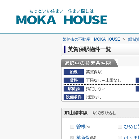
姫路市の不動産｜MOKA HOUSE
>
(賃貸
英賀保駅物件一覧
沿線
英賀保駅
賃料
下限なし～上限なし
駅徒歩
指定しない
設備条件
指定なし
JR山陽本線
駅で絞り込む
曽根
ひめじ
(5)
英賀保
はりま
(84)