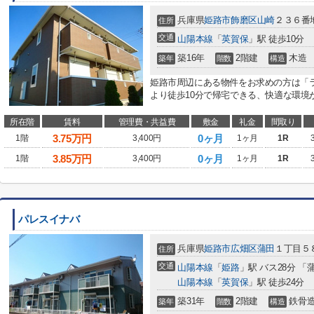
兵庫県
姫路市
飾磨区山崎
２３６番
住所
交通
山陽本線
「
英賀保
」駅 徒歩10分
築16年
2階建
木造
築年
階数
構造
姫路市周辺にある物件をお求めの方は「
より徒歩10分で帰宅できる、快適な環境が
所在階
賃料
管理費・共益費
敷金
礼金
間取り
3.75
万円
0ヶ月
1階
3,400円
1ヶ月
1R
3.85
万円
0ヶ月
1階
3,400円
1ヶ月
1R
パレスイナバ
兵庫県
姫路市
広畑区蒲田
１丁目５
住所
交通
山陽本線
「
姫路
」駅 バス28分 「
山陽本線
「
英賀保
」駅 徒歩24分
築31年
2階建
鉄骨
築年
階数
構造