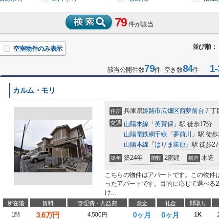
79
件が該当
並び順：
空室物件のみ表示
79
84
1-
該当公開件数
件 空き数
件
カルム・モリ
兵庫県
姫路市
広畑区西夢前台
７丁目
住所
交通
山陽本線
「
英賀保
」駅 徒歩17分
山陽電鉄網干線
「
夢前川
」駅 徒歩
山陽本線
「
はりま勝原
」駅 徒歩2
築24年
2階建
木造
築年
階数
構造
こちらの物件はアパートです。この物件
ったアパートです。目的に応じて選べる
け...
所在階
賃料
管理費・共益費
敷金
礼金
間取り
3.6
万円
0ヶ月
0ヶ月
1階
4,500円
1K