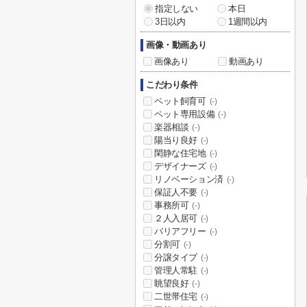
指定しない
本日
3日以内
1週間以内
画像・動画あり
画像あり
動画あり
こだわり条件
ペット飼育可
(-)
ペット専用設備
(-)
楽器相談
(-)
陽当り良好
(-)
閑静な住宅地
(-)
デザイナーズ
(-)
リノベーション済
(-)
保証人不要
(-)
事務所可
(-)
２人入居可
(-)
バリアフリー
(-)
分割可
(-)
分譲タイプ
(-)
管理人常駐
(-)
眺望良好
(-)
二世帯住宅
(-)