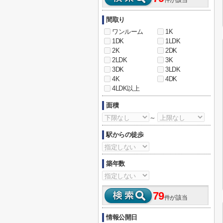
件が該当
間取り
ワンルーム
1K
1DK
1LDK
2K
2DK
2LDK
3K
3DK
3LDK
4K
4DK
4LDK以上
面積
～
駅からの徒歩
築年数
79
件が該当
情報公開日