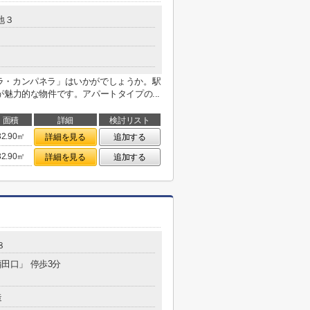
地３
ラ・カンパネラ」はいかがでしょうか。駅
魅力的な物件です。アパートタイプの...
面積
詳細
検討リスト
32.90㎡
詳細を見る
追加する
32.90㎡
詳細を見る
追加する
８
蒲田口」 停歩3分
造