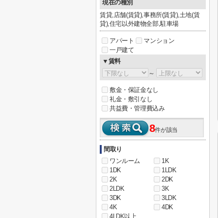
現在の種別
賃貸,店舗(賃貸),事務所(賃貸),土地(賃
貸),住宅以外建物全部,駐車場
アパート
マンション
一戸建て
▼賃料
～
敷金・保証金なし
礼金・敷引なし
共益費・管理費込み
8
件が該当
間取り
ワンルーム
1K
1DK
1LDK
2K
2DK
2LDK
3K
3DK
3LDK
4K
4DK
4LDK以上