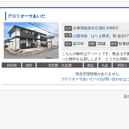
グロリオーサあいだ
兵庫県
姫路市
広畑区才
800-5
住所
交通
山陽本線
「
はりま勝原
」駅 徒歩1
築31年
2階建
軽量
築年
階数
構造
こちらの物件はアパートです。数ある不
った物件をお探しします。どうぞお気軽
所在階
賃料
管理費・共益費
敷金
礼金
間取り
現在空室情報がありません。
グロリオーサあいだへのお問い合わせは
該