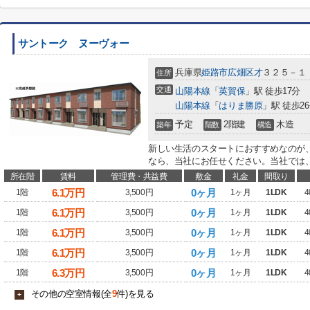
サントーク ヌーヴォー
兵庫県
姫路市
広畑区才
３２５－１
住所
交通
山陽本線
「
英賀保
」駅 徒歩17分
山陽本線
「
はりま勝原
」駅 徒歩2
予定
2階建
木造
築年
階数
構造
新しい生活のスタートにおすすめなのが
なら、当社にお任せください。当社では、
所在階
賃料
管理費・共益費
敷金
礼金
間取り
6.1
万円
0ヶ月
1階
3,500円
1ヶ月
1LDK
4
6.1
万円
0ヶ月
1階
3,500円
1ヶ月
1LDK
4
6.1
万円
0ヶ月
1階
3,500円
1ヶ月
1LDK
4
6.1
万円
0ヶ月
1階
3,500円
1ヶ月
1LDK
4
6.3
万円
0ヶ月
1階
3,500円
1ヶ月
1LDK
4
その他の空室情報(全
9
件)を見る
+