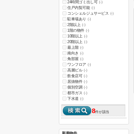
24時間ゴミ出し可
(-)
住戸内覧可能
(-)
コンシェルジュサービス
(-)
駐車場あり
(-)
2階以上
(-)
1階の物件
(-)
10階以上
(-)
20階以上
(-)
最上階
(-)
南向き
(-)
角部屋
(-)
ワンフロア
(-)
高層ビル
(-)
飲食店可
(-)
居抜物件
(-)
個別空調
(-)
都市ガス
(-)
下水道
(-)
8
件が該当
新着物件