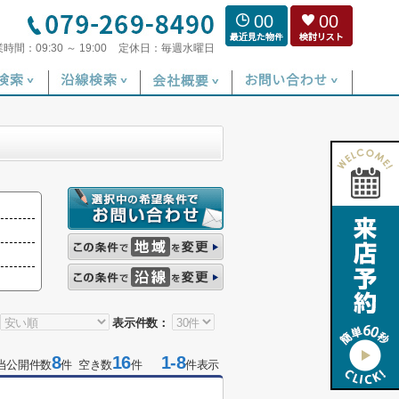
00
00
業時間：
09:30 ～ 19:00
定休日：
毎週水曜日
表示件数：
8
16
1-8
当公開件数
件 空き数
件
件表示