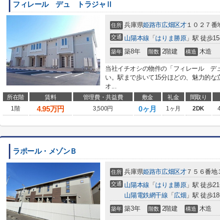
フィレール デュ トラジャⅡ
兵庫県
姫路市
広畑区才
１０２７番
住所
交通
山陽本線
「
はりま勝原
」駅 徒歩1
築8年
2階建
木造
築年
階数
構造
当社イチオシの物件の「フィレール デ
い。駅まで歩いて15分ほどの、魅力的な
オ...
所在階
賃料
管理費・共益費
敷金
礼金
間取り
4.95
万円
0ヶ月
1階
3,500円
1ヶ月
2DK
ラポール・メゾンＢ
兵庫県
姫路市
広畑区才
７５６番地
住所
交通
山陽本線
「
はりま勝原
」駅 徒歩2
山陽電鉄網干線
「
広畑
」駅 徒歩1
築3年
2階建
木造
築年
階数
構造