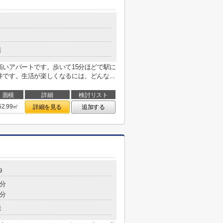
造
いアパートです。歩いて15分ほどで駅に
です。生活が楽しくなるには、どんな...
面積
詳細
検討リスト
52.99㎡
詳細を見る
追加する
９
8分
8分
造