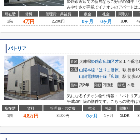
姫路市近辺での新居ならご好評の物件「
みやすさが満載でイチオシのアパートはこ
所在階
賃料
管理費・共益費
敷金
礼金
間取り
4
万円
0ヶ月
0ヶ月
2階
2,200円
3DK
4
パトリア
兵庫県
姫路市
広畑区才
８１４番地
住所
交通
山陽本線
「
はりま勝原
」駅 徒歩1
山陽電鉄網干線
「
広畑
」駅 徒歩2
築8年
2階建
木造
築年
階数
構造
気になるイチオシ物件情報：「パトリア
平成29年築の物件です。こちらの物件はア
所在階
賃料
管理費・共益費
敷金
礼金
間取り
4.8
万円
0ヶ月
1階
3,500円
1ヶ月
1LDK
3