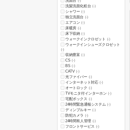
洗面台
(-)
洗髪洗面化粧台
(-)
シャワー
(-)
独立洗面台
(-)
エアコン
(-)
床暖房
(-)
床下収納
(-)
ウォークインクロゼット
(-)
ウォークインシューズクロゼット
(-)
収納豊富
(-)
CS
(-)
BS
(-)
CATV
(-)
光ファイバー
(-)
インターネット対応
(-)
オートロック
(-)
TVモニタ付インターホン
(-)
宅配ボックス
(-)
24時間緊急通報システム
(-)
ディンプルキー
(-)
防犯カメラ
(-)
24時間有人管理
(-)
フロントサービス
(-)