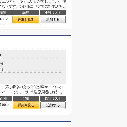
ヴェルディール」はいかがでしょうか。住
ちらです。姫路市エリアでの新生活を...
面積
詳細
検討リスト
9.68㎡
詳細を見る
追加する
５
8分
0分
」。落ち着きのある空間が広がっている、
パートです。はりま勝原周辺にお引っ...
面積
詳細
検討リスト
7.00㎡
詳細を見る
追加する