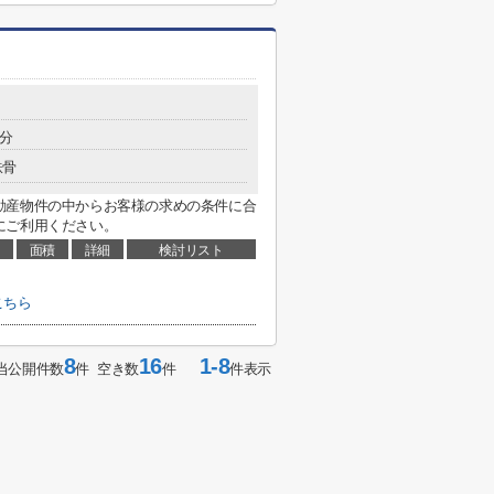
7分
鉄骨
動産物件の中からお客様の求めの条件に合
にご利用ください。
面積
詳細
検討リスト
こちら
8
16
1-8
当公開件数
件 空き数
件
件表示