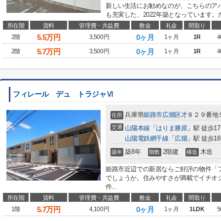
新しい生活にお勧めなのが、こちらのア
も充実した、2022年築となっています。
所在階
賃料
管理費・共益費
敷金
礼金
間取り
5.5
万円
0ヶ月
2階
3,500円
1ヶ月
1R
4
5.7
万円
0ヶ月
2階
3,500円
1ヶ月
1R
4
フィレール デュ トラジャⅥ
兵庫県
姫路市
広畑区才
８２９番地
住所
交通
山陽本線
「
はりま勝原
」駅 徒歩1
山陽電鉄網干線
「
広畑
」駅 徒歩1
築8年
2階建
木造
築年
階数
構造
姫路市近辺での新居ならご好評の物件「
でしょうか。住みやすさが満載でイチオ
件...
所在階
賃料
管理費・共益費
敷金
礼金
間取り
5.7
万円
0ヶ月
1階
4,100円
1ヶ月
1LDK
5