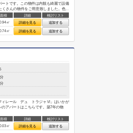
パートです。この物件は内観も綺麗で設備
たくさんの物件をご用意致しました。色...
面積
詳細
検討リスト
0.94㎡
詳細を見る
追加する
0.74㎡
詳細を見る
追加する
５
7分
8分
フィレール デュ トラジャⅥ」はいかが
シのアパートはこちらです。築7年の物
面積
詳細
検討リスト
0.03㎡
詳細を見る
追加する