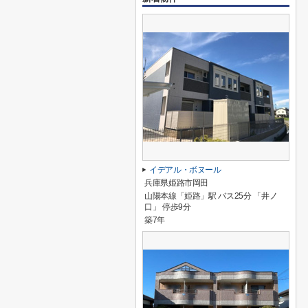
イデアル・ボヌール
兵庫県姫路市岡田
山陽本線「姫路」駅 バス25分 「井ノ
口」 停歩9分
築7年