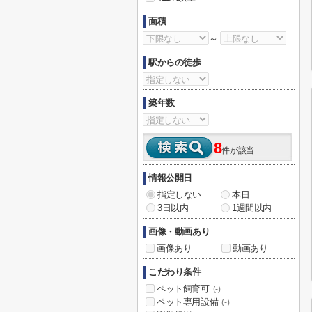
面積
～
駅からの徒歩
築年数
8
件が該当
情報公開日
指定しない
本日
3日以内
1週間以内
画像・動画あり
画像あり
動画あり
こだわり条件
ペット飼育可
(-)
ペット専用設備
(-)