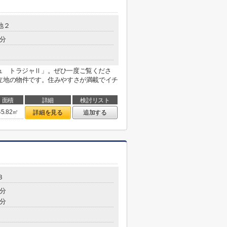
地２
5分
ュ トラジャⅡ」。ぜひ一度ご覧くださ
立地の物件です。住みやすさが満載でイチ
面積
詳細
検討リスト
45.82㎡
詳細を見る
追加する
３
1分
8分