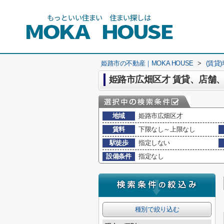
姫路市の不動産｜MOKA HOUSE
>
(賃貸
姫路市広畑区才 賃貸、店舗
地域
姫路市広畑区才
賃料
下限なし～上限なし
駅徒歩
指定しない
設備条件
指定なし
種別で絞り込む