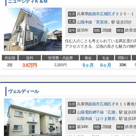
ニューシティＫ＆Ｍ
兵庫県
姫路市
広畑区才
３２０－１
住所
交通
山陽本線
「
英賀保
」駅 徒歩15分
築35年
2階建
鉄骨
築年
階数
構造
住む人のことも考えられている満足度の高
アクセスできる、立地の良さも魅力の物件
所在階
賃料
管理費・共益費
敷金
礼金
間取り
3.9
万円
0ヶ月
0ヶ月
2階
2,200円
3DK
ヴェルディール
兵庫県
姫路市
広畑区才
８１１番地
住所
交通
山陽電鉄網干線
「
広畑
」駅 徒歩1
山陽本線
「
はりま勝原
」駅 徒歩1
築34年
2階建
鉄骨
築年
階数
構造