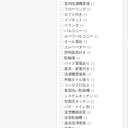
室内洗濯機置場
(-)
フローリング
(-)
ロフト付き
(-)
メゾネット
(-)
ベランダ
(-)
バルコニー
(-)
ルーフバルコニー
(-)
オール電化
(-)
エレベーター
(-)
照明器具付き
(-)
駐輪場
(-)
バイク置場あり
(-)
家具・家電付き
(-)
洗濯機置場有
(-)
外観タイル張り
(-)
コンロ２口以上
(-)
食器洗い乾燥機
(-)
システムキッチン
(-)
対面式キッチン
(-)
バス・トイレ別
(-)
追焚機能浴室
(-)
浴室乾燥機
(-)
温水洗浄便座
(-)