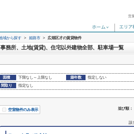
営
)地域から探す
>
姫路市
>
広畑区才の賃貸物件
、事務所、土地(賃貸)、住宅以外建物全部、駐車場一覧
面積
下限なし～上限なし
築年数
指定しない
間取り
指定なし
並び順：
空室物件のみ表示
該