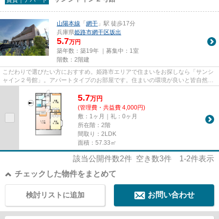
山陽本線
「
網干
」駅 徒歩17分
兵庫県
姫路市
網干区坂出
5.7
万円
築年数：築19年 ｜募集中：
1室
階数：2階建
こだわりで選びたい方におすすめ。姫路市エリアで住まいをお探しなら「サンシ
ャイン２号館」。アパートタイプのお部屋です。住まいの環境が良いと皆自然と
笑顔になれます。そんな素敵...
5.7
万
円
(管理費・共益費 4,000円)
敷：1ヶ月｜礼：0ヶ月
所在階：2階
間取り：2LDK
面積：57.33㎡
該当公開件数
2
件 空き数
3
件
1-2
件表示
チェックした物件をまとめて
検討リストに追加
お問い合わせ