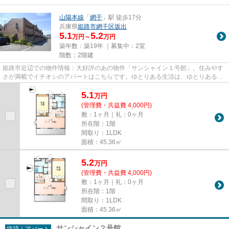
山陽本線
「
網干
」駅 徒歩17分
兵庫県
姫路市
網干区坂出
5.1
5.2
万円～
万円
築年数：築19年 ｜募集中：
2室
階数：2階建
姫路市近辺での物件情報：大好評のあの物件「サンシャイン１号館」。住みやす
さが満載でイチオシのアパートはこちらです。ゆとりある生活は、ゆとりある心
を形成していきます。そのた...
5.1
万
円
(管理費・共益費 4,000円)
敷：1ヶ月｜礼：0ヶ月
所在階：1階
間取り：1LDK
面積：45.36㎡
5.2
万
円
(管理費・共益費 4,000円)
敷：1ヶ月｜礼：0ヶ月
所在階：1階
間取り：1LDK
面積：45.36㎡
サンシャイン２号館
賃貸｜アパート