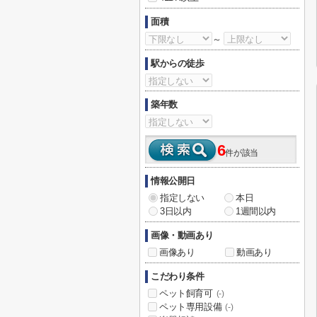
面積
～
駅からの徒歩
築年数
6
件が該当
情報公開日
指定しない
本日
3日以内
1週間以内
画像・動画あり
画像あり
動画あり
こだわり条件
ペット飼育可
(-)
ペット専用設備
(-)