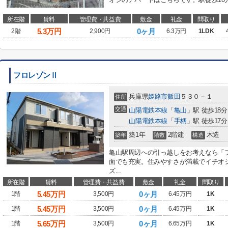
所在階
賃料
管理費・共益費
敷金
礼金
間取り
5.3
万円
0ヶ月
2階
2,900円
6.3万円
1LDK
フロレゾンⅡ
兵庫県
姫路市
飯田
５３０－１
住所
交通
山陽電鉄本線
「
亀山
」駅 徒歩18分
山陽電鉄本線
「
手柄
」駅 徒歩17分
築1年
2階建
木造
築年
階数
構造
亀山駅周辺への引っ越しをお考えなら「
面でも充実。住みやすさが満載でイチオ
ズ...
所在階
賃料
管理費・共益費
敷金
礼金
間取り
5.45
万円
0ヶ月
1階
3,500円
6.45万円
1K
5.45
万円
0ヶ月
1階
3,500円
6.45万円
1K
5.65
万円
0ヶ月
1階
3,500円
6.65万円
1K