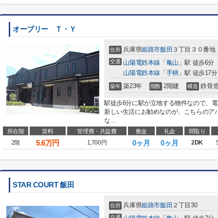
オーブリー Ｔ・Ｙ
兵庫県
姫路市
飯田
３丁目３０番地
住所
交通
山陽電鉄本線
「
亀山
」駅 徒歩6分
山陽電鉄本線
「
手柄
」駅 徒歩17分
築23年
2階建
鉄骨
築年
階数
構造
駅徒歩6分に駅が立地する物件なので、
新しい生活にお勧めなのが、こちらのア
な...
所在階
賃料
管理費・共益費
敷金
礼金
間取り
5.6
万円
0ヶ月
0ヶ月
2階
1,700円
2DK
STAR COURT 飯田
兵庫県
姫路市
飯田
２丁目30
住所
交通