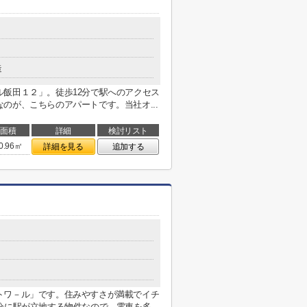
造
飯田１２」。徒歩12分で駅へのアクセス
のが、こちらのアパートです。当社オ...
面積
詳細
検討リスト
0.96㎡
詳細を見る
追加する
トワ－ル」です。住みやすさが満載でイチ
に駅が立地する物件なので、電車を多...