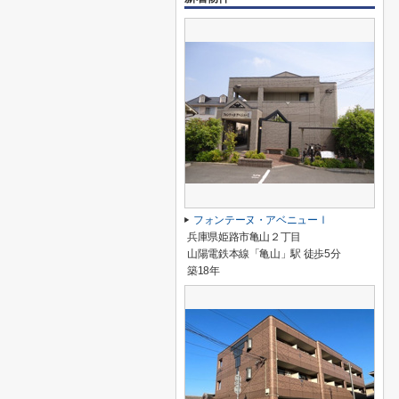
フォンテーヌ・アベニューⅠ
兵庫県姫路市亀山２丁目
山陽電鉄本線「亀山」駅 徒歩5分
築18年