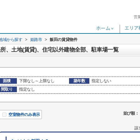
営
)地域から探す
>
姫路市
>
飯田の賃貸物件
務所、土地(賃貸)、住宅以外建物全部、駐車場一覧
面積
下限なし～上限なし
築年数
指定しない
間取り
指定なし
並び順：
空室物件のみ表示
該