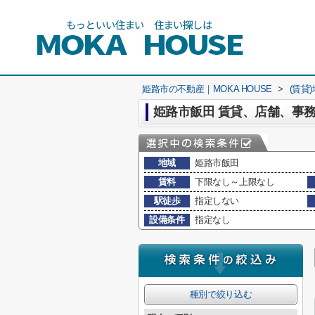
姫路市の不動産｜MOKA HOUSE
>
(賃貸
姫路市飯田 賃貸、店舗、事
地域
姫路市飯田
賃料
下限なし～上限なし
駅徒歩
指定しない
設備条件
指定なし
種別で絞り込む