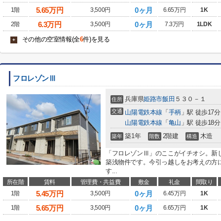
5.65
万円
0ヶ月
1階
3,500円
6.65万円
1K
6.3
万円
0ヶ月
2階
3,500円
7.3万円
1LDK
その他の空室情報(全
6
件)を見る
+
フロレゾンⅢ
兵庫県
姫路市
飯田
５３０－１
住所
交通
山陽電鉄本線
「
手柄
」駅 徒歩17分
山陽電鉄本線
「
亀山
」駅 徒歩18分
築1年
2階建
木造
築年
階数
構造
「フロレゾンⅢ」のここがイチオシ。新
築浅物件です。今引っ越しをお考えの方
す...
所在階
賃料
管理費・共益費
敷金
礼金
間取り
5.45
万円
0ヶ月
1階
3,500円
6.45万円
1K
5.65
万円
0ヶ月
1階
3,500円
6.65万円
1K