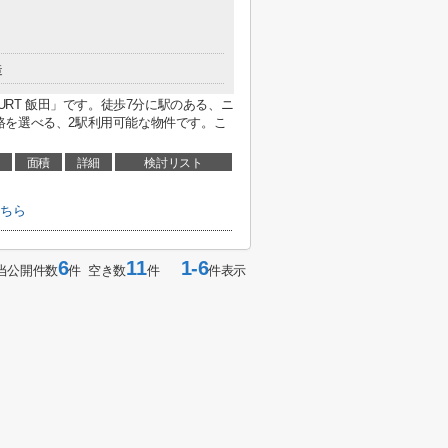
造
URT 飯田」です。徒歩7分に駅のある、ニ
路を選べる、2駅利用可能な物件です。こ
面積
詳細
検討リスト
こちら
6
11
1-6
当公開件数
件 空き数
件
件表示