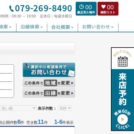
00
00
業時間：
09:30 ～ 19:00
定休日：
毎週水曜日
表示件数：
6
11
1-6
当公開件数
件 空き数
件
件表示