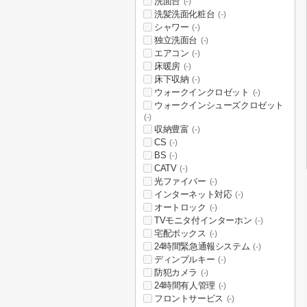
洗面台
(-)
洗髪洗面化粧台
(-)
シャワー
(-)
独立洗面台
(-)
エアコン
(-)
床暖房
(-)
床下収納
(-)
ウォークインクロゼット
(-)
ウォークインシューズクロゼット
(-)
収納豊富
(-)
CS
(-)
BS
(-)
CATV
(-)
光ファイバー
(-)
インターネット対応
(-)
オートロック
(-)
TVモニタ付インターホン
(-)
宅配ボックス
(-)
24時間緊急通報システム
(-)
ディンプルキー
(-)
防犯カメラ
(-)
24時間有人管理
(-)
フロントサービス
(-)