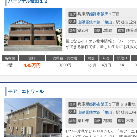
パーソナル飯田１２
兵庫県
姫路市
飯田
１丁目
住所
交通
山陽電鉄本線
「
亀山
」駅 徒歩12分
築25年
2階建
鉄骨
築年
階数
構造
気になるイチオシ物件情報：「パーソナル
ができる物件です。新しい生活にお勧めな
所在階
賃料
管理費・共益費
敷金
礼金
間取り
4.45
万円
2階
3,000円
1ヶ月
4万円
1K
3
モア エトワ－ル
兵庫県
姫路市
飯田
１丁目６８番地
住所
交通
山陽電鉄本線
「
亀山
」駅 徒歩10分
築19年
2階建
木造
築年
階数
構造
ぜひ一度見ていただきたい、「モア エ
オシのアパートはこちらです。駅徒歩10分