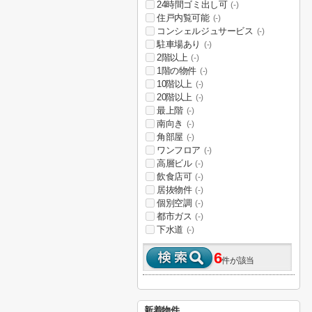
24時間ゴミ出し可
(-)
住戸内覧可能
(-)
コンシェルジュサービス
(-)
駐車場あり
(-)
2階以上
(-)
1階の物件
(-)
10階以上
(-)
20階以上
(-)
最上階
(-)
南向き
(-)
角部屋
(-)
ワンフロア
(-)
高層ビル
(-)
飲食店可
(-)
居抜物件
(-)
個別空調
(-)
都市ガス
(-)
下水道
(-)
6
件が該当
新着物件