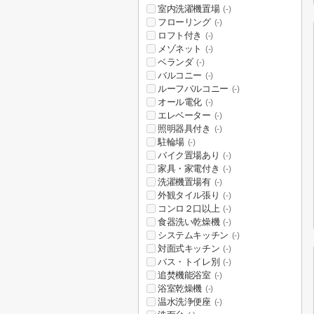
室内洗濯機置場
(-)
フローリング
(-)
ロフト付き
(-)
メゾネット
(-)
ベランダ
(-)
バルコニー
(-)
ルーフバルコニー
(-)
オール電化
(-)
エレベーター
(-)
照明器具付き
(-)
駐輪場
(-)
バイク置場あり
(-)
家具・家電付き
(-)
洗濯機置場有
(-)
外観タイル張り
(-)
コンロ２口以上
(-)
食器洗い乾燥機
(-)
システムキッチン
(-)
対面式キッチン
(-)
バス・トイレ別
(-)
追焚機能浴室
(-)
浴室乾燥機
(-)
温水洗浄便座
(-)