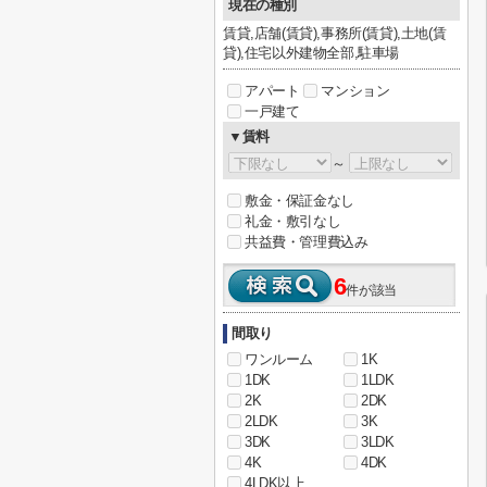
現在の種別
賃貸,店舗(賃貸),事務所(賃貸),土地(賃
貸),住宅以外建物全部,駐車場
アパート
マンション
一戸建て
▼賃料
～
敷金・保証金なし
礼金・敷引なし
共益費・管理費込み
6
件が該当
間取り
ワンルーム
1K
1DK
1LDK
2K
2DK
2LDK
3K
3DK
3LDK
4K
4DK
4LDK以上