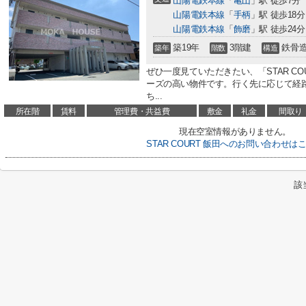
山陽電鉄本線
「
亀山
」駅 徒歩7分
山陽電鉄本線
「
手柄
」駅 徒歩18分
山陽電鉄本線
「
飾磨
」駅 徒歩24分
築19年
3階建
鉄骨
築年
階数
構造
ぜひ一度見ていただきたい、「STAR CO
ーズの高い物件です。行く先に応じて経
ち...
所在階
賃料
管理費・共益費
敷金
礼金
間取り
現在空室情報がありません。
STAR COURT 飯田へのお問い合わせは
該