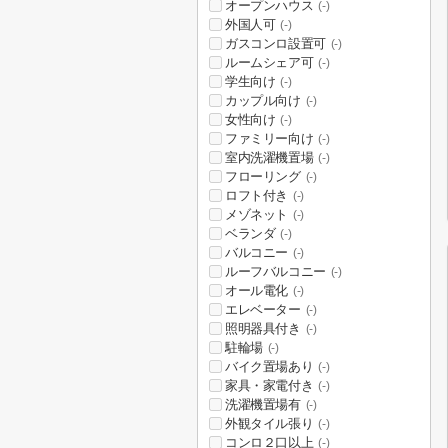
オープンハウス
(-)
外国人可
(-)
ガスコンロ設置可
(-)
ルームシェア可
(-)
学生向け
(-)
カップル向け
(-)
女性向け
(-)
ファミリー向け
(-)
室内洗濯機置場
(-)
フローリング
(-)
ロフト付き
(-)
メゾネット
(-)
ベランダ
(-)
バルコニー
(-)
ルーフバルコニー
(-)
オール電化
(-)
エレベーター
(-)
照明器具付き
(-)
駐輪場
(-)
バイク置場あり
(-)
家具・家電付き
(-)
洗濯機置場有
(-)
外観タイル張り
(-)
コンロ２口以上
(-)