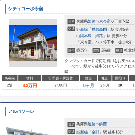
シティコーポ今宿
兵庫県
姫路市
東今宿
６丁目7-32
住所
交通
姫新線
「
播磨高岡
」駅 徒歩5分
山陽本線
「
姫路
」駅 徒歩37分
「東今宿」バス停下車 徒歩4分
築39年
2階建
軽量
築年
階数
構造
クレジットカードで初期費用をお支払い
ートです。駅から徒歩5分というアクセ
階...
所在階
賃料
管理費・共益費
敷金
礼金
間取り
3.3
万円
0ヶ月
2階
2,500円
2ヶ月
1K
1
アルバソーレ
兵庫県
姫路市
飾西
住所
交通
姫新線
「
余部
」駅 徒歩18分