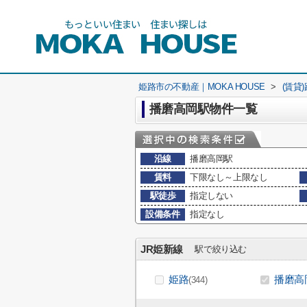
姫路市の不動産｜MOKA HOUSE
>
(賃貸
播磨高岡駅物件一覧
沿線
播磨高岡駅
賃料
下限なし～上限なし
駅徒歩
指定しない
設備条件
指定なし
JR姫新線
駅で絞り込む
姫路
播磨高
(344)