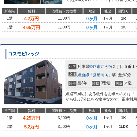
所在階
賃料
管理費・共益費
敷金
礼金
間取り
4.2
万円
0ヶ月
1階
1,800円
1ヶ月
1R
4.65
万円
0ヶ月
1階
1,800円
1ヶ月
1K
コスモビレッジ
兵庫県
姫路市
西今宿
２丁目５番１
住所
交通
姫新線
「
播磨高岡
」駅 徒歩7分
築8年
3階建
木造
築年
階数
構造
姫路市周辺にある物件をお求めの方は「
から徒歩7分にある物件なので、電車利用が
所在階
賃料
管理費・共益費
敷金
礼金
間取り
4.25
万円
0ヶ月
1階
3,500円
1ヶ月
1K
5.2
万円
0ヶ月
2階
3,500円
1ヶ月
1LDK