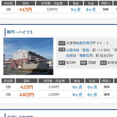
所在階
賃料
管理費・共益費
敷金
礼金
間取り
4.1
万円
0ヶ月
0ヶ月
1階
2,500円
3DK
玲巧－ハイツ１
兵庫県
姫路市
西庄
甲３４－１
住所
交通
山陽本線
「
姫路
」駅 バス16分 「
姫新線
「
播磨高岡
」駅 徒歩23分
築33年
2階建
鉄骨
築年
階数
構造
所在階
賃料
管理費・共益費
敷金
礼金
間取り
4.2
万円
0ヶ月
0ヶ月
2階
2,200円
3DK
4.35
万円
0ヶ月
0ヶ月
2階
2,200円
3DK