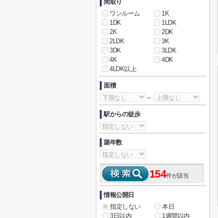
間取り
ワンルーム
1K
1DK
1LDK
2K
2DK
2LDK
3K
3DK
3LDK
4K
4DK
4LDK以上
面積
～
駅からの徒歩
築年数
154
件が該当
情報公開日
指定しない
本日
3日以内
1週間以内