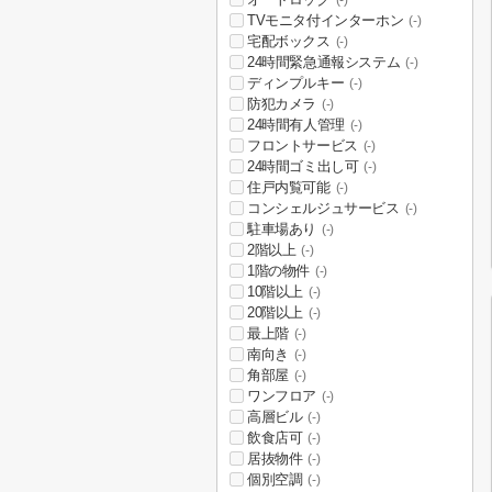
(-)
TVモニタ付インターホン
(-)
宅配ボックス
(-)
24時間緊急通報システム
(-)
ディンプルキー
(-)
防犯カメラ
(-)
24時間有人管理
(-)
フロントサービス
(-)
24時間ゴミ出し可
(-)
住戸内覧可能
(-)
コンシェルジュサービス
(-)
駐車場あり
(-)
2階以上
(-)
1階の物件
(-)
10階以上
(-)
20階以上
(-)
最上階
(-)
南向き
(-)
角部屋
(-)
ワンフロア
(-)
高層ビル
(-)
飲食店可
(-)
居抜物件
(-)
個別空調
(-)