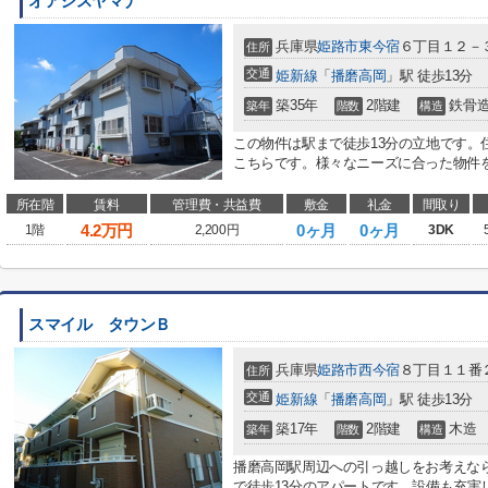
オアシスヤマナ
兵庫県
姫路市
東今宿
６丁目１２－
住所
交通
姫新線
「
播磨高岡
」駅 徒歩13分
築35年
2階建
鉄骨
築年
階数
構造
この物件は駅まで徒歩13分の立地です。
こちらです。様々なニーズに合った物件を
所在階
賃料
管理費・共益費
敷金
礼金
間取り
4.2
万円
0ヶ月
0ヶ月
1階
2,200円
3DK
スマイル タウンＢ
兵庫県
姫路市
西今宿
８丁目１１番
住所
交通
姫新線
「
播磨高岡
」駅 徒歩13分
築17年
2階建
木造
築年
階数
構造
播磨高岡駅周辺への引っ越しをお考えな
で徒歩13分のアパートです。設備も充実し