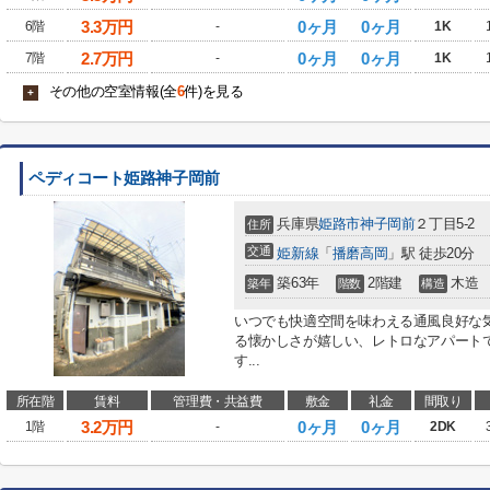
3.3
万円
0ヶ月
0ヶ月
6階
-
1K
2.7
万円
0ヶ月
0ヶ月
7階
-
1K
その他の空室情報(全
6
件)を見る
+
ペディコート姫路神子岡前
兵庫県
姫路市
神子岡前
２丁目5-2
住所
交通
姫新線
「
播磨高岡
」駅 徒歩20分
築63年
2階建
木造
築年
階数
構造
いつでも快適空間を味わえる通風良好な
る懐かしさが嬉しい、レトロなアパート
す...
所在階
賃料
管理費・共益費
敷金
礼金
間取り
3.2
万円
0ヶ月
0ヶ月
1階
-
2DK