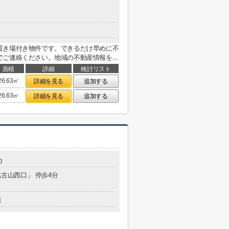
置き場付き物件です。できるだけ早めに不
ご連絡ください。地域の不動産情報を...
面積
詳細
検討リスト
26.63㎡
詳細を見る
追加する
26.63㎡
詳細を見る
追加する
０
名古山西口」 停歩4分
造