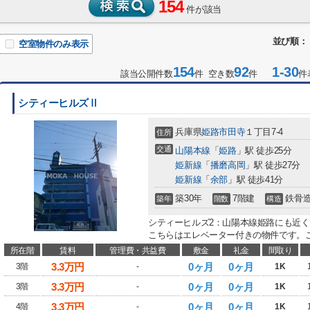
154
件が該当
並び順：
空室物件のみ表示
154
92
1-30
該当公開件数
件 空き数
件
件
シティーヒルズⅡ
兵庫県
姫路市
田寺
１丁目7-4
住所
交通
山陽本線
「
姫路
」駅 徒歩25分
姫新線
「
播磨高岡
」駅 徒歩27分
姫新線
「
余部
」駅 徒歩41分
築30年
7階建
鉄骨
築年
階数
構造
シティーヒルズ2：山陽本線姫路にも近く
こちらはエレベーター付きの物件です。こ
所在階
賃料
管理費・共益費
敷金
礼金
間取り
3.3
万円
0ヶ月
0ヶ月
3階
-
1K
3.3
万円
0ヶ月
0ヶ月
3階
-
1K
3.3
万円
0ヶ月
0ヶ月
4階
-
1K