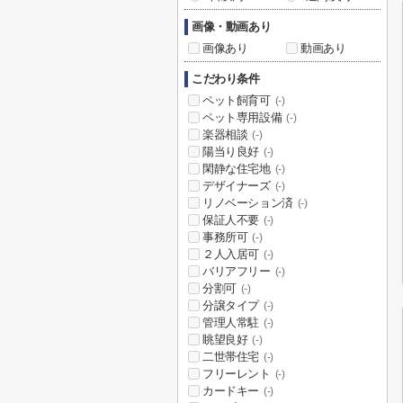
画像・動画あり
画像あり
動画あり
こだわり条件
ペット飼育可
(-)
ペット専用設備
(-)
楽器相談
(-)
陽当り良好
(-)
閑静な住宅地
(-)
デザイナーズ
(-)
リノベーション済
(-)
保証人不要
(-)
事務所可
(-)
２人入居可
(-)
バリアフリー
(-)
分割可
(-)
分譲タイプ
(-)
管理人常駐
(-)
眺望良好
(-)
二世帯住宅
(-)
フリーレント
(-)
カードキー
(-)