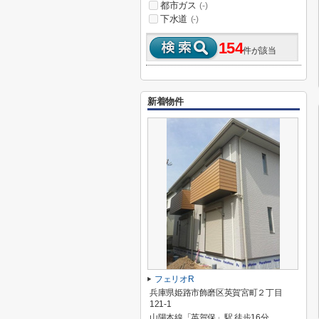
都市ガス
(-)
下水道
(-)
154
件が該当
新着物件
フェリオR
兵庫県姫路市飾磨区英賀宮町２丁目
121-1
山陽本線「英賀保」駅 徒歩16分