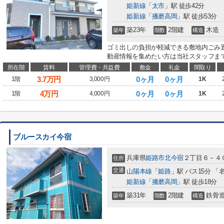
姫新線
「
太市
」駅 徒歩42分
姫新線
「
播磨高岡
」駅 徒歩53分
築23年
2階建
木造
築年
階数
構造
ゴミ出しの負担が軽減できる敷地内ごみ
動産情報を集めたい方は当社スタッフまで
所在階
賃料
管理費・共益費
敷金
礼金
間取り
3.7
万円
0ヶ月
0ヶ月
1階
3,000円
1K
4
万円
0ヶ月
0ヶ月
1階
4,000円
1K
ブルースカイ今宿
兵庫県
姫路市
北今宿
２丁目６－４
住所
交通
山陽本線
「
姫路
」駅 バス15分 「
姫新線
「
播磨高岡
」駅 徒歩18分
築31年
2階建
鉄骨
築年
階数
構造