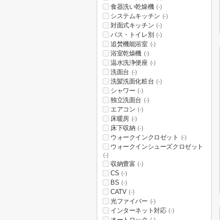
食器洗い乾燥機
(-)
システムキッチン
(-)
対面式キッチン
(-)
バス・トイレ別
(-)
追焚機能浴室
(-)
浴室乾燥機
(-)
温水洗浄便座
(-)
洗面台
(-)
洗髪洗面化粧台
(-)
シャワー
(-)
独立洗面台
(-)
エアコン
(-)
床暖房
(-)
床下収納
(-)
ウォークインクロゼット
(-)
ウォークインシューズクロゼット
(-)
収納豊富
(-)
CS
(-)
BS
(-)
CATV
(-)
光ファイバー
(-)
インターネット対応
(-)
オートロック