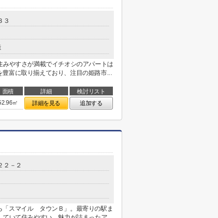
３３
造
住みやすさが満載でイチオシのアパートは
豊富に取り揃えており、注目の姫路市...
面積
詳細
検討リスト
52.96㎡
詳細を見る
追加する
２２－２
ら「スマイル タウンＢ」。最寄りの駅ま
ていて住みやすい、魅力が詰まったア...