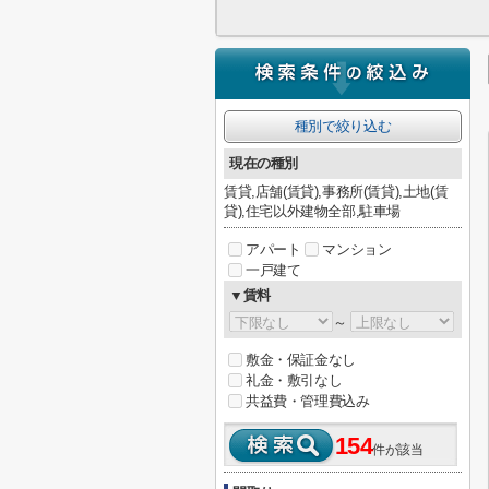
種別で絞り込む
現在の種別
賃貸,店舗(賃貸),事務所(賃貸),土地(賃
貸),住宅以外建物全部,駐車場
アパート
マンション
一戸建て
▼賃料
～
敷金・保証金なし
礼金・敷引なし
共益費・管理費込み
154
件が該当