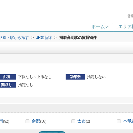
営
)路線・駅から探す
>
JR姫新線
>
播磨高岡駅の賃貸物件
面積
下限なし～上限なし
築年数
指定しない
間取り
指定なし
岡
余部
太市
本竜
(92)
(36)
(2)