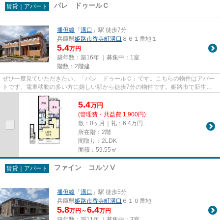
パレ ドゥールＣ
賃貸｜アパート
播但線
「
溝口
」駅 徒歩7分
兵庫県
姫路市
香寺町溝口
８６１番地１
5.4
万円
築年数：築16年 ｜募集中：
1室
階数：2階建
ぜひ一度見ていただきたい、「パレ ドゥールＣ」です。こちらの物件はアパー
トです。電車移動の多い方に嬉しい駅から徒歩7分の物件です。姫路市で新生活
を始めませんか？賃貸物件をお...
5.4
万
円
(管理費・共益費 1,900円)
敷：0ヶ月｜礼：6.4万円
所在階：2階
間取り：2LDK
面積：59.55㎡
ファイン コルソⅤ
賃貸｜アパート
播但線
「
溝口
」駅 徒歩5分
兵庫県
姫路市
香寺町溝口
６１０番地
5.8
6.4
万円～
万円
築年数：築11年 ｜募集中：
3室