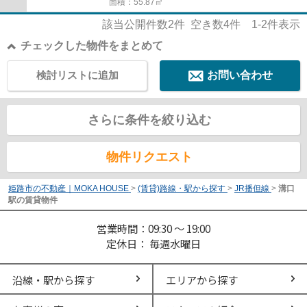
面積：55.87㎡
該当公開件数
2
件 空き数
4
件
1-2
件表示
チェックした物件をまとめて
検討リストに追加
お問い合わせ
さらに条件を絞り込む
物件リクエスト
姫路市の不動産｜MOKA HOUSE
>
(賃貸)路線・駅から探す
>
JR播但線
>
溝口
駅の賃貸物件
営業時間：09:30 ～ 19:00
定休日： 毎週水曜日
沿線・駅から探す
エリアから探す