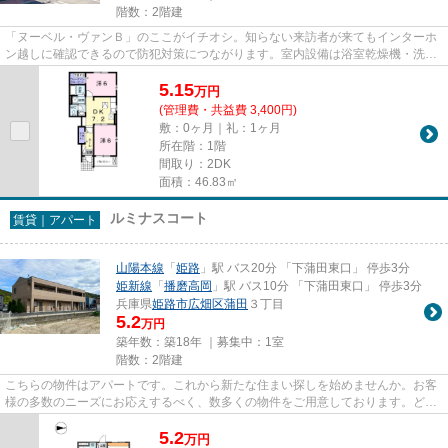
階数：2階建
「ヌーベル・ヴァンＢ」のここがイチオシ。知らない来訪者が来てもインターホ
ン越しに確認できるので防犯対策につながります。室内設備は浴室乾燥機・洗面
所独立など豊富に揃っており...
5.15
万
円
(管理費・共益費 3,400円)
敷：0ヶ月｜礼：1ヶ月
所在階：1階
間取り：2DK
面積：46.83㎡
ルミナスコート
賃貸｜アパート
山陽本線
「
姫路
」駅 バス20分 「下蒲田東口」 停歩3分
姫新線
「
播磨高岡
」駅 バス10分 「下蒲田東口」 停歩3分
兵庫県
姫路市
広畑区蒲田
３丁目
5.2
万円
築年数：築18年 ｜募集中：
1室
階数：2階建
こちらの物件はアパートです。これから新たな住まい探しを始めませんか。お客
様の多数のニーズにお応えするべく、数多くの物件をご用意しております。どう
ぞご利用下さい。
5.2
万
円