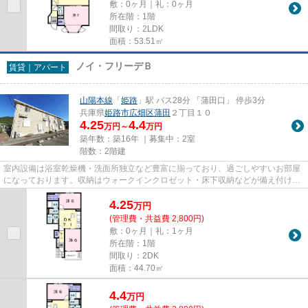
敷：0ヶ月｜礼：0ヶ月
所在階：1階
間取り：2LDK
面積：53.51㎡
ノイ・フリーデＢ
賃貸｜アパート
山陽本線
「
姫路
」駅 バス28分 「蒲田口」 停歩3分
兵庫県
姫路市
広畑区蒲田
２丁目１０
4.25
4.4
万円～
万円
築年数：築16年 ｜募集中：
2室
階数：2階建
室内設備は浴室乾燥機・洗面所独立など豊富に揃っており、過ごしやすいお部屋
になっております。収納はウォークインクロゼット・床下収納などが備え付けら
れているので、衣類や日用品...
4.25
万
円
(管理費・共益費 2,800円)
敷：0ヶ月｜礼：1ヶ月
所在階：1階
間取り：2DK
面積：44.70㎡
4.4
万
円