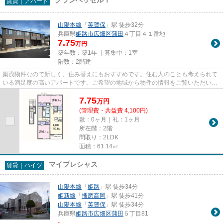
賃貸｜アパート
山陽本線
「
英賀保
」駅 徒歩32分
兵庫県
姫路市
広畑区蒲田
４丁目４１番地
7.75
万円
築年数：築1年 ｜募集中：
1室
階数：2階建
築浅物件なので新しく、住み替えにもおすすめです。住む人のことも考えられて
いる満足度の高いアパートです。ご希望の地域から物件の情報をご覧いただいた
後は、お気軽に当社スタッフ...
7.75
万
円
(管理費・共益費 4,100円)
敷：0ヶ月｜礼：1ヶ月
所在階：2階
間取り：2LDK
面積：61.14㎡
マイプレシャス
賃貸｜ハイツ
山陽本線
「
姫路
」駅 徒歩34分
姫新線
「
播磨高岡
」駅 徒歩41分
山陽本線
「
英賀保
」駅 徒歩34分
兵庫県
姫路市
広畑区蒲田
５丁目81
-