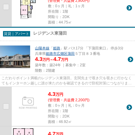
(管理費・共益費 2,800円)
敷：0ヶ月｜礼：1ヶ月
所在階：1階
間取り：2DK
面積：44.75㎡
レジデンス東蒲田
賃貸｜アパート
山陽本線
「
姫路
」駅 バス17分 「下蒲田東口」 停歩3分
兵庫県
姫路市
広畑区蒲田
５丁目８３番地
4.3
4.7
万円～
万円
築年数：築24年 ｜募集中：
2室
階数：2階建
こだわりポイント満載のレジデンス東蒲田。玄関先まで覗き穴を覗きに行かなく
てもインターホン越しに誰が来たのかを確認できるので防犯対策につながりま
す。洗面所が独立した、使い勝...
4.3
万
円
(管理費・共益費 2,200円)
敷：0ヶ月｜礼：0ヶ月
所在階：1階
間取り：2DK
面積：46.92㎡
4.7
万
円