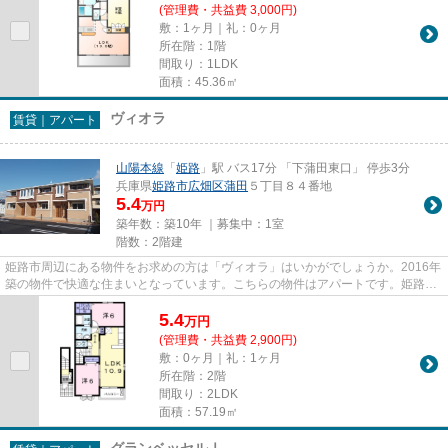
(管理費・共益費 3,000円)
敷：1ヶ月｜礼：0ヶ月
所在階：1階
間取り：1LDK
面積：45.36㎡
ヴィオラ
賃貸｜アパート
山陽本線
「
姫路
」駅 バス17分 「下蒲田東口」 停歩3分
兵庫県
姫路市
広畑区蒲田
５丁目８４番地
5.4
万円
築年数：築10年 ｜募集中：
1室
階数：2階建
姫路市周辺にある物件をお求めの方は「ヴィオラ」はいかがでしょうか。2016年
築の物件で快適な住まいとなっています。こちらの物件はアパートです。姫路市
に特化した当社は、確かな地...
5.4
万
円
(管理費・共益費 2,900円)
敷：0ヶ月｜礼：1ヶ月
所在階：2階
間取り：2LDK
面積：57.19㎡
グランベッセルⅠ