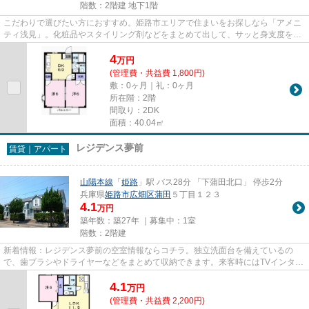
階数：2階建 地下1階
こだわりで選びたい方におすすめ。姫路市エリアで住まいをお探しなら「アメニ
ティ浅見」。化粧品やスタイリング剤などをまとめて出して、サッと身支度を整
えられる独立洗面台が付いて...
4
万
円
(管理費・共益費 1,800円)
敷：0ヶ月｜礼：0ヶ月
所在階：2階
間取り：2DK
面積：40.04㎡
レジデンス夢前
賃貸｜アパート
山陽本線
「
姫路
」駅 バス28分 「下蒲田北口」 停歩2分
兵庫県
姫路市
広畑区蒲田
５丁目１２３
4.1
万円
築年数：築27年 ｜募集中：
1室
階数：2階建
新着情報：レジデンス夢前の空室情報ならコチラ。独立洗面台を備えているの
で、歯ブラシやドライヤーなどをまとめて収納できます。来客時にはTVインター
ホンを使用して訪問者の顔を確...
4.1
万
円
(管理費・共益費 2,200円)