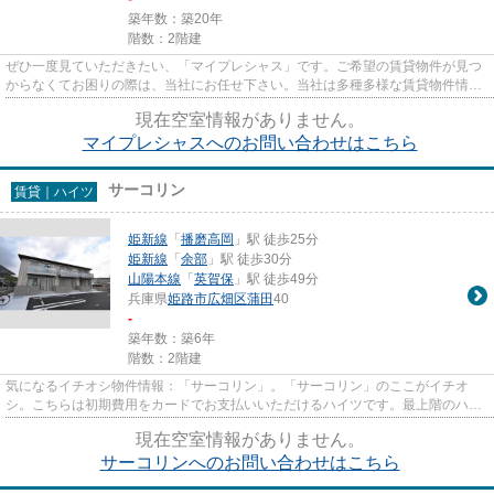
築年数：築20年
階数：2階建
ぜひ一度見ていただきたい、「マイプレシャス」です。ご希望の賃貸物件が見つ
からなくてお困りの際は、当社にお任せ下さい。当社は多種多様な賃貸物件情報
を取り扱っているので、きっ...
現在空室情報がありません。
マイプレシャスへのお問い合わせはこちら
サーコリン
賃貸｜ハイツ
姫新線
「
播磨高岡
」駅 徒歩25分
姫新線
「
余部
」駅 徒歩30分
山陽本線
「
英賀保
」駅 徒歩49分
兵庫県
姫路市
広畑区蒲田
40
-
築年数：築6年
階数：2階建
気になるイチオシ物件情報：「サーコリン」。「サーコリン」のここがイチオ
シ。こちらは初期費用をカードでお支払いいただけるハイツです。最上階のハイ
ツです。当社は、お客様のご希...
現在空室情報がありません。
サーコリンへのお問い合わせはこちら