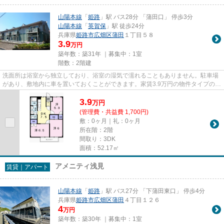
山陽本線
「
姫路
」駅 バス28分 「蒲田口」 停歩3分
山陽本線
「
英賀保
」駅 徒歩24分
兵庫県
姫路市
広畑区蒲田
１丁目５８
3.9
万円
築年数：築31年 ｜募集中：
1室
階数：2階建
洗面所は浴室から独立しており、浴室の湿気で濡れることもありません。駐車場
があり、敷地内に車を置いておくことができます。家賃3.9万円の物件タイプのお
部屋です。暑い日でも寒い日...
3.9
万
円
(管理費・共益費 1,700円)
敷：0ヶ月｜礼：0ヶ月
所在階：2階
間取り：3DK
面積：52.17㎡
アメニティ浅見
賃貸｜アパート
山陽本線
「
姫路
」駅 バス27分 「下蒲田東口」 停歩4分
兵庫県
姫路市
広畑区蒲田
４丁目１２６
4
万円
築年数：築30年 ｜募集中：
1室