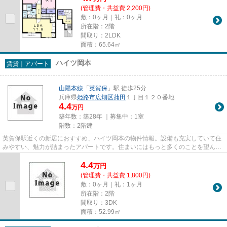
(管理費・共益費 2,200円)
敷：0ヶ月｜礼：0ヶ月
所在階：2階
間取り：2LDK
面積：65.64㎡
ハイツ岡本
賃貸｜アパート
山陽本線
「
英賀保
」駅 徒歩25分
兵庫県
姫路市
広畑区蒲田
１丁目１２０番地
4.4
万円
築年数：築28年 ｜募集中：
1室
階数：2階建
英賀保駅近くの新居におすすめ、ハイツ岡本の物件情報。設備も充実していて住
みやすい、魅力が詰まったアパートです。住まいにはもっと多くのことを望んで
みてもいいと思います。快適...
4.4
万
円
(管理費・共益費 1,800円)
敷：0ヶ月｜礼：1ヶ月
所在階：2階
間取り：3DK
面積：52.99㎡