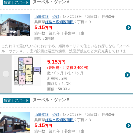
ヌーベル・ヴァンＡ
賃貸｜アパート
山陽本線
「
姫路
」駅 バス28分 「蒲田口」 停歩3分
兵庫県
姫路市
広畑区蒲田
２丁目２９
5.15
万円
築年数：築15年 ｜募集中：
1室
階数：2階建
こだわりで選びたい方におすすめ。姫路市エリアで住まいをお探しなら「ヌーベ
ル・ヴァンＡ」。室内設備は浴室乾燥機・洗面所独立など大変充実しておりま
す。モニターで来訪者を確認し...
5.15
万
円
(管理費・共益費 3,400円)
敷：0ヶ月｜礼：1ヶ月
所在階：2階
間取り：2LDK
面積：58.33㎡
ヌーベル・ヴァンＢ
賃貸｜アパート
山陽本線
「
姫路
」駅 バス28分 「蒲田口」 停歩3分
兵庫県
姫路市
広畑区蒲田
２丁目３８
5.15
万円
築年数：築15年 ｜募集中：
1室