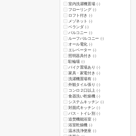
室内洗濯機置場
(-)
フローリング
(-)
ロフト付き
(-)
メゾネット
(-)
ベランダ
(-)
バルコニー
(-)
ルーフバルコニー
(-)
オール電化
(-)
エレベーター
(-)
照明器具付き
(-)
駐輪場
(-)
バイク置場あり
(-)
家具・家電付き
(-)
洗濯機置場有
(-)
外観タイル張り
(-)
コンロ２口以上
(-)
食器洗い乾燥機
(-)
システムキッチン
(-)
対面式キッチン
(-)
バス・トイレ別
(-)
追焚機能浴室
(-)
浴室乾燥機
(-)
温水洗浄便座
(-)