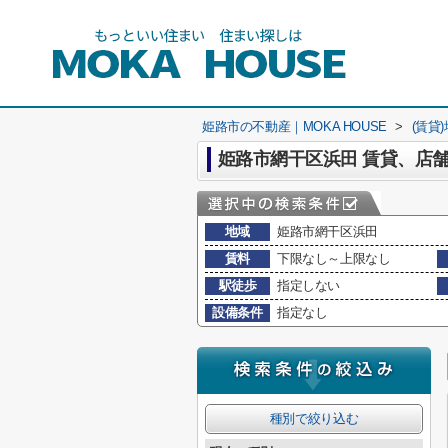
姫路市の不動産｜MOKA HOUSE
>
(賃貸
姫路市網干区浜田 賃貸、店
地域
姫路市網干区浜田
賃料
下限なし～上限なし
駅徒歩
指定しない
設備条件
指定なし
種別で絞り込む