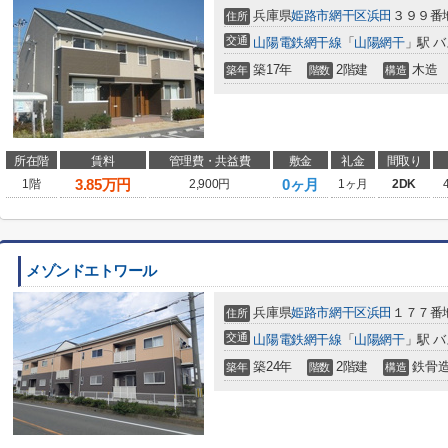
兵庫県
姫路市
網干区浜田
３９９番
住所
交通
山陽電鉄網干線
「
山陽網干
」駅 バ
築17年
2階建
木造
築年
階数
構造
所在階
賃料
管理費・共益費
敷金
礼金
間取り
3.85
万円
0ヶ月
1階
2,900円
1ヶ月
2DK
メゾンドエトワール
兵庫県
姫路市
網干区浜田
１７７番
住所
交通
山陽電鉄網干線
「
山陽網干
」駅 バ
築24年
2階建
鉄骨
築年
階数
構造