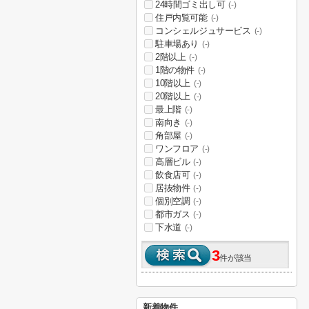
24時間ゴミ出し可
(-)
住戸内覧可能
(-)
コンシェルジュサービス
(-)
駐車場あり
(-)
2階以上
(-)
1階の物件
(-)
10階以上
(-)
20階以上
(-)
最上階
(-)
南向き
(-)
角部屋
(-)
ワンフロア
(-)
高層ビル
(-)
飲食店可
(-)
居抜物件
(-)
個別空調
(-)
都市ガス
(-)
下水道
(-)
3
件が該当
新着物件