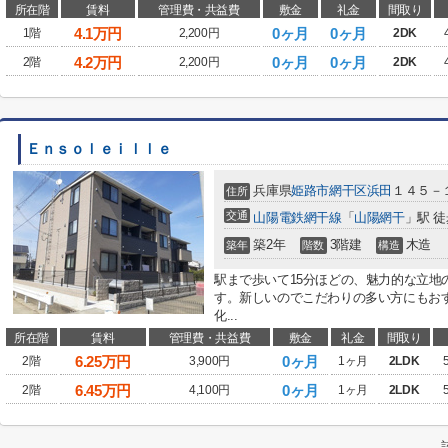
所在階
賃料
管理費・共益費
敷金
礼金
間取り
4.1
万円
0ヶ月
0ヶ月
1階
2,200円
2DK
4.2
万円
0ヶ月
0ヶ月
2階
2,200円
2DK
Ｅｎｓｏｌｅｉｌｌｅ
兵庫県
姫路市
網干区浜田
１４５－
住所
交通
山陽電鉄網干線
「
山陽網干
」駅 徒
築2年
3階建
木造
築年
階数
構造
駅まで歩いて15分ほどの、魅力的な立地
す。新しいのでこだわりの多い方にもお
化...
所在階
賃料
管理費・共益費
敷金
礼金
間取り
6.25
万円
0ヶ月
2階
3,900円
1ヶ月
2LDK
6.45
万円
0ヶ月
2階
4,100円
1ヶ月
2LDK