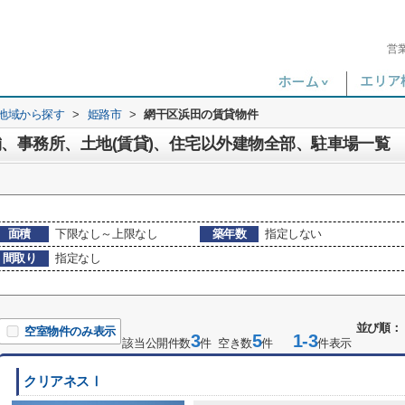
営
)地域から探す
>
姫路市
>
網干区浜田の賃貸物件
舗、事務所、土地(賃貸)、住宅以外建物全部、駐車場一覧
面積
下限なし～上限なし
築年数
指定しない
間取り
指定なし
並び順：
空室物件のみ表示
3
5
1-3
該当公開件数
件 空き数
件
件表示
クリアネスⅠ