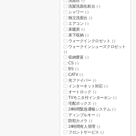
洗面台
(-)
洗髪洗面化粧台
(-)
シャワー
(-)
独立洗面台
(-)
エアコン
(-)
床暖房
(-)
床下収納
(-)
ウォークインクロゼット
(-)
ウォークインシューズクロゼット
(-)
収納豊富
(-)
CS
(-)
BS
(-)
CATV
(-)
光ファイバー
(-)
インターネット対応
(-)
オートロック
(-)
TVモニタ付インターホン
(-)
宅配ボックス
(-)
24時間緊急通報システム
(-)
ディンプルキー
(-)
防犯カメラ
(-)
24時間有人管理
(-)
フロントサービス
(-)