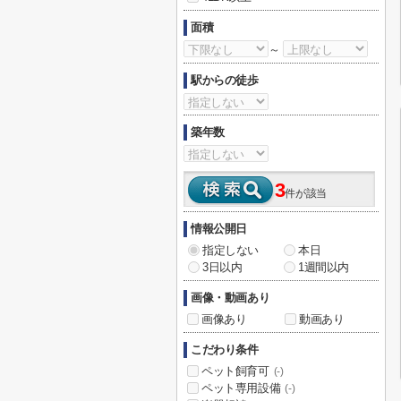
面積
～
駅からの徒歩
築年数
3
件が該当
情報公開日
指定しない
本日
3日以内
1週間以内
画像・動画あり
画像あり
動画あり
こだわり条件
ペット飼育可
(-)
ペット専用設備
(-)