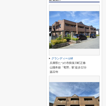
グランディールM
兵庫県たつの市揖保川町正條
山陽本線「竜野」駅 徒歩12分
築22年