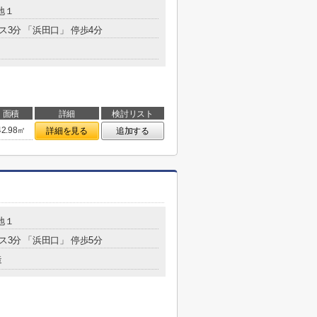
地１
ス3分 「浜田口」 停歩4分
面積
詳細
検討リスト
42.98㎡
詳細を見る
追加する
地１
ス3分 「浜田口」 停歩5分
造