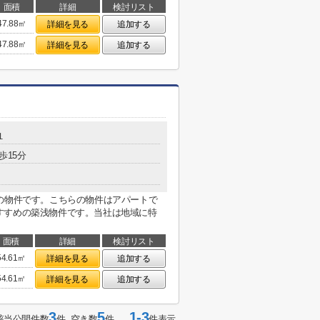
面積
詳細
検討リスト
47.88㎡
詳細を見る
追加する
47.88㎡
詳細を見る
追加する
１
歩15分
の物件です。こちらの物件はアパートで
すすめの築浅物件です。当社は地域に特
面積
詳細
検討リスト
54.61㎡
詳細を見る
追加する
54.61㎡
詳細を見る
追加する
3
5
1-3
該当公開件数
件 空き数
件
件表示