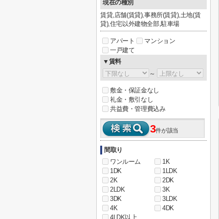
現在の種別
賃貸,店舗(賃貸),事務所(賃貸),土地(賃
貸),住宅以外建物全部,駐車場
アパート
マンション
一戸建て
▼賃料
～
敷金・保証金なし
礼金・敷引なし
共益費・管理費込み
3
件が該当
間取り
ワンルーム
1K
1DK
1LDK
2K
2DK
2LDK
3K
3DK
3LDK
4K
4DK
4LDK以上