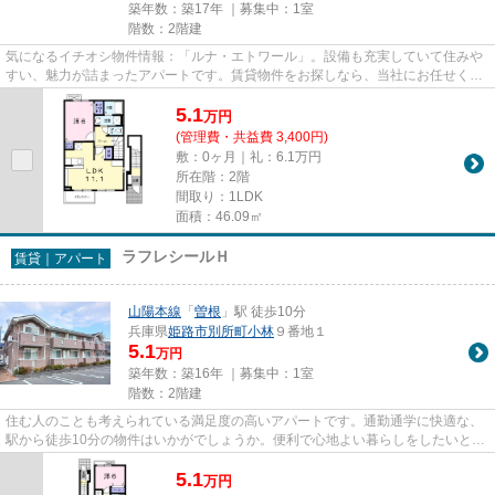
築年数：築17年 ｜募集中：
1室
階数：2階建
気になるイチオシ物件情報：「ルナ・エトワール」。設備も充実していて住みや
すい、魅力が詰まったアパートです。賃貸物件をお探しなら、当社にお任せくだ
さい。当社は、賃貸物件を豊...
5.1
万
円
(管理費・共益費 3,400円)
敷：0ヶ月｜礼：6.1万円
所在階：2階
間取り：1LDK
面積：46.09㎡
ラフレシールＨ
賃貸｜アパート
山陽本線
「
曽根
」駅 徒歩10分
兵庫県
姫路市
別所町小林
９番地１
5.1
万円
築年数：築16年 ｜募集中：
1室
階数：2階建
住む人のことも考えられている満足度の高いアパートです。通勤通学に快適な、
駅から徒歩10分の物件はいかがでしょうか。便利で心地よい暮らしをしたいとお
考えの方は、当社にお問い合...
5.1
万
円