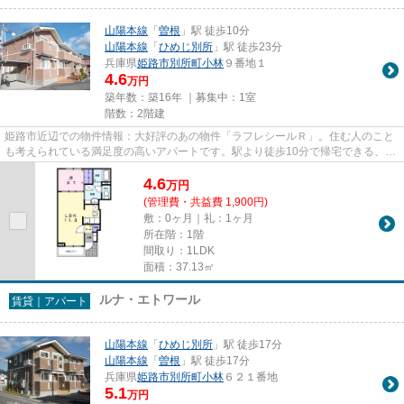
山陽本線
「
曽根
」駅 徒歩10分
山陽本線
「
ひめじ別所
」駅 徒歩23分
兵庫県
姫路市
別所町小林
９番地１
4.6
万円
築年数：築16年 ｜募集中：
1室
階数：2階建
姫路市近辺での物件情報：大好評のあの物件「ラフレシールＲ」。住む人のこと
も考えられている満足度の高いアパートです。駅より徒歩10分で帰宅できる、快
適な環境が魅力的な物件です...
4.6
万
円
(管理費・共益費 1,900円)
敷：0ヶ月｜礼：1ヶ月
所在階：1階
間取り：1LDK
面積：37.13㎡
ルナ・エトワール
賃貸｜アパート
山陽本線
「
ひめじ別所
」駅 徒歩17分
山陽本線
「
曽根
」駅 徒歩17分
兵庫県
姫路市
別所町小林
６２１番地
5.1
万円