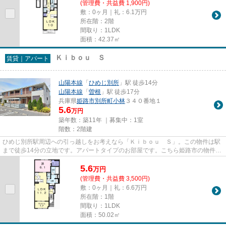
(管理費・共益費 1,900円)
敷：0ヶ月｜礼：6.1万円
所在階：2階
間取り：1LDK
面積：42.37㎡
Ｋｉｂｏｕ Ｓ
賃貸｜アパート
山陽本線
「
ひめじ別所
」駅 徒歩14分
山陽本線
「
曽根
」駅 徒歩17分
兵庫県
姫路市
別所町小林
３４０番地１
5.6
万円
築年数：築11年 ｜募集中：
1室
階数：2階建
ひめじ別所駅周辺への引っ越しをお考えなら「Ｋｉｂｏｕ Ｓ」。この物件は駅
まで徒歩14分の立地です。アパートタイプのお部屋です。こちら姫路市の物件で
気になるものが見つかれば、...
5.6
万
円
(管理費・共益費 3,500円)
敷：0ヶ月｜礼：6.6万円
所在階：1階
間取り：1LDK
面積：50.02㎡