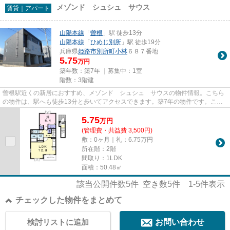
メゾンド シュシュ サウス
賃貸｜アパート
山陽本線
「
曽根
」駅 徒歩13分
山陽本線
「
ひめじ別所
」駅 徒歩19分
兵庫県
姫路市
別所町小林
６８７番地
5.75
万円
築年数：築7年 ｜募集中：
1室
階数：3階建
曽根駅近くの新居におすすめ、メゾンド シュシュ サウスの物件情報。こちら
の物件は、駅へも徒歩13分と歩いてアクセスできます。築7年の物件です。こち
らの物件はアパートです。住み...
5.75
万
円
(管理費・共益費 3,500円)
敷：0ヶ月｜礼：6.75万円
所在階：2階
間取り：1LDK
面積：50.48㎡
該当公開件数
5
件 空き数
5
件
1-5
件表示
チェックした物件をまとめて
検討リストに追加
お問い合わせ