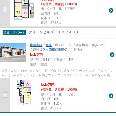
(管理費・共益費 1,800円)
敷：0ヶ月｜礼：6.7万円
所在階：2階
間取り：2LDK
面積：57.58㎡
グリーンヒルズ ＴＯＲＡＪＡ
賃貸｜アパート
山陽本線
「
姫路
」駅 バス13分 「阿保橋南」 停歩12分
兵庫県
姫路市
四郷町東阿保
７７番地６
5.5
万円
築年数：築13年 ｜募集中：
1室
階数：2階建
姫路市エリアでの住まいなら、住み心地も快適な「グリーンヒルズ ＴＯＲＡＪ
Ａ」はいかがでしょうか。収納はウォークインクロゼット・床下収納などが備え
付けられているので、衣類や...
5.5
万
円
(管理費・共益費 4,100円)
敷：0ヶ月｜礼：6.5万円
所在階：1階
間取り：1LDK
面積：45.77㎡