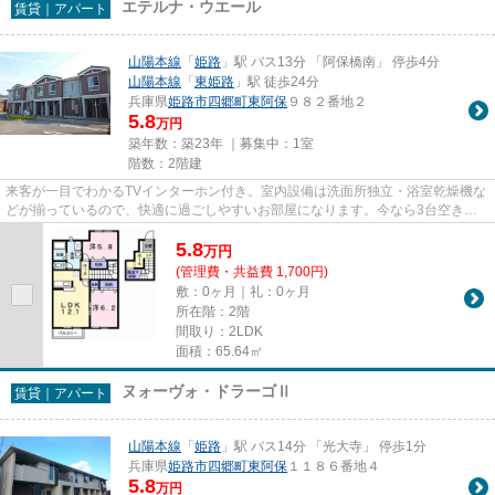
エテルナ・ウエール
賃貸｜アパート
山陽本線
「
姫路
」駅 バス13分 「阿保橋南」 停歩4分
山陽本線
「
東姫路
」駅 徒歩24分
兵庫県
姫路市
四郷町東阿保
９８２番地２
5.8
万円
築年数：築23年 ｜募集中：
1室
階数：2階建
来客が一目でわかるTVインターホン付き。室内設備は洗面所独立・浴室乾燥機な
どが揃っているので、快適に過ごしやすいお部屋になります。今なら3台空きが
あります。パーキングの料金は...
5.8
万
円
(管理費・共益費 1,700円)
敷：0ヶ月｜礼：0ヶ月
所在階：2階
間取り：2LDK
面積：65.64㎡
ヌォーヴォ・ドラーゴⅡ
賃貸｜アパート
山陽本線
「
姫路
」駅 バス14分 「光大寺」 停歩1分
兵庫県
姫路市
四郷町東阿保
１１８６番地４
5.8
万円