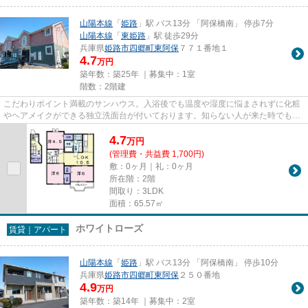
山陽本線
「
姫路
」駅 バス13分 「阿保橋南」 停歩7分
山陽本線
「
東姫路
」駅 徒歩29分
兵庫県
姫路市
四郷町東阿保
７７１番地１
4.7
万円
築年数：築25年 ｜募集中：
1室
階数：2階建
こだわりポイント満載のサンハウス。入浴後でも温度や湿度に悩まされずに化粧
やヘアメイクができる独立洗面台が付いております。知らない人が来た時でも玄
関を開けずに顔を確認できるT...
4.7
万
円
(管理費・共益費 1,700円)
敷：0ヶ月｜礼：0ヶ月
所在階：2階
間取り：3LDK
面積：65.57㎡
ホワイトローズ
賃貸｜アパート
山陽本線
「
姫路
」駅 バス13分 「阿保橋南」 停歩10分
兵庫県
姫路市
四郷町東阿保
２５０番地
4.9
万円
築年数：築14年 ｜募集中：
2室