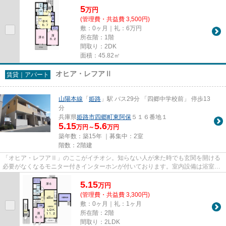
5
万
円
(管理費・共益費 3,500円)
敷：0ヶ月｜礼：6万円
所在階：1階
間取り：2DK
面積：45.82㎡
オヒア・レフアⅡ
賃貸｜アパート
山陽本線
「
姫路
」駅 バス29分 「四郷中学校前」 停歩13
分
兵庫県
姫路市
四郷町東阿保
５１６番地１
5.15
5.6
万円～
万円
築年数：築15年 ｜募集中：
2室
階数：2階建
「オヒア・レフアⅡ」のここがイチオシ。知らない人が来た時でも玄関を開ける
必要がなくなるモニター付きインターホンが付いております。室内設備は浴室乾
燥機・洗面所独立などが揃って...
5.15
万
円
(管理費・共益費 3,300円)
敷：0ヶ月｜礼：1ヶ月
所在階：2階
間取り：2LDK