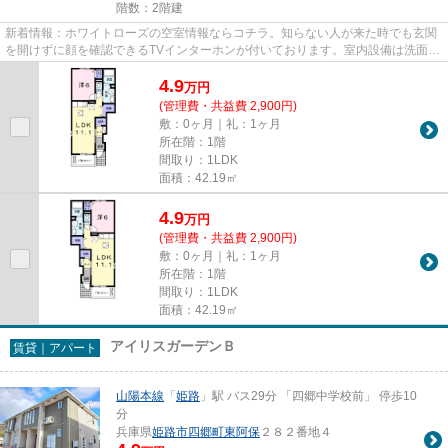
階数：2階建
新着情報：ホワイトローズの空室情報ならコチラ。知らない人が来た時でも玄関
を開けずに顔を確認できるTVインターホンが付いております。室内設備は洗面所
独立・浴室乾燥機などが揃っ...
4.9
万
円
(管理費・共益費 2,900円)
敷：0ヶ月｜礼：1ヶ月
所在階：1階
間取り：1LDK
面積：42.19㎡
4.9
万
円
(管理費・共益費 2,900円)
敷：0ヶ月｜礼：1ヶ月
所在階：1階
間取り：1LDK
面積：42.19㎡
アイリスガーデンＢ
賃貸｜アパート
山陽本線
「
姫路
」駅 バス29分 「四郷中学校前」 停歩10
分
兵庫県
姫路市
四郷町東阿保
２８２番地４