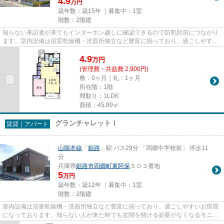
4.9
万円
築年数：築15年 ｜募集中：
1室
階数：2階建
知らない来訪者が来てもインターホン越しに確認できるので防犯対策につながり
ます。室内設備は浴室乾燥機・洗面所独立など豊富に揃っており、過ごしやすい
お部屋になっております。こ...
4.9
万
円
(管理費・共益費 2,900円)
敷：0ヶ月｜礼：1ヶ月
所在階：1階
間取り：1LDK
面積：45.89㎡
グランチャレットⅠ
賃貸｜アパート
山陽本線
「
姫路
」駅 バス29分 「四郷中学校前」 停歩11
分
兵庫県
姫路市
四郷町東阿保
５０３番地
5
万円
築年数：築12年 ｜募集中：
1室
階数：2階建
室内設備は浴室乾燥機・洗面所独立など豊富に揃っており、過ごしやすいお部屋
になっております。知らない人が来た時でも玄関を開ける必要がなくなるモニタ
ー付きインターホンがありま...