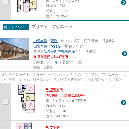
敷：0ヶ月｜礼：1ヶ月
所在階：2階
間取り：2LDK
面積：58.95㎡
ブリアン・アヴニール
賃貸｜アパート
山陽本線
「
姫路
」駅 バス13分 「阿保橋南」 停歩6分
山陽本線
「
東姫路
」駅 徒歩28分
兵庫県
姫路市
四郷町東阿保
１１３４番地
5.25
5.7
万円～
万円
築年数：築16年 ｜募集中：
2室
階数：2階建
新生活を失敗せず、スタートさせたいならこちらの「ブリアン・アヴニール」は
いかがでしょうか。知らない人が来た時でも玄関を開ける必要がなくなるTVイン
ターホンが付いております。...
5.25
万
円
(管理費・共益費 1,800円)
敷：0ヶ月｜礼：6.25万円
所在階：1階
間取り：2DK
面積：44.70㎡
5.7
万
円