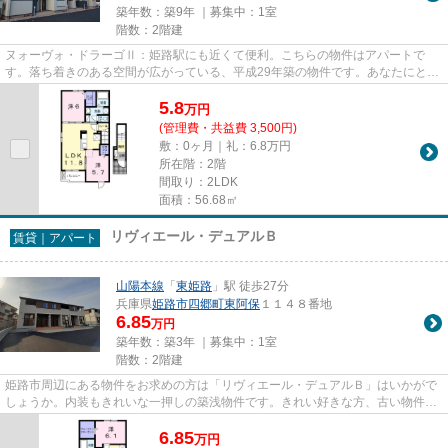
築年数：築9年 ｜募集中：
1室
階数：2階建
ヌォーヴォ・ドラーゴⅡ：姫路駅にも近くて便利。こちらの物件はアパートで
す。落ち着きのある空間が広がっている、平成29年築の物件です。あなたにとっ
て快適な物件を探すなら、当社に...
5.8
万
円
(管理費・共益費 3,500円)
敷：0ヶ月｜礼：6.8万円
所在階：2階
間取り：2LDK
面積：56.68㎡
リヴィエール・デュアルＢ
賃貸｜アパート
山陽本線
「
東姫路
」駅 徒歩27分
兵庫県
姫路市
四郷町東阿保
１１４８番地
6.85
万円
築年数：築3年 ｜募集中：
1室
階数：2階建
姫路市周辺にある物件をお求めの方は「リヴィエール・デュアルＢ」はいかがで
しょうか。内装もきれいな一押しの築浅物件です。きれい好きな方、古い物件は
苦手という方に。こちらの物...
6.85
万
円