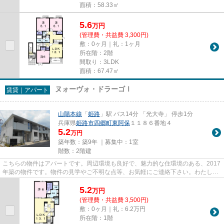
面積：58.33㎡
5.6
万
円
(管理費・共益費 3,300円)
敷：0ヶ月｜礼：1ヶ月
所在階：2階
間取り：3LDK
面積：67.47㎡
ヌォーヴォ・ドラーゴⅠ
賃貸｜アパート
山陽本線
「
姫路
」駅 バス14分 「光大寺」 停歩1分
兵庫県
姫路市
四郷町東阿保
１１８６番地４
5.2
万円
築年数：築9年 ｜募集中：
1室
階数：2階建
こちらの物件はアパートです。周辺環境も良好で、魅力的な住環境のある、2017
年築の物件です。物件の見学やご不明な点等、お気軽にご連絡下さい。わたした
ちスタッフ一同、物件探しの...
5.2
万
円
(管理費・共益費 3,500円)
敷：0ヶ月｜礼：6.2万円
所在階：1階