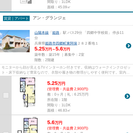
間取り：1LDK
面積：45.09㎡
アン・グランジェ
賃貸｜アパート
山陽本線
「
姫路
」駅 バス29分 「四郷中学校前」 停歩11
分
兵庫県
姫路市
四郷町東阿保
２８２番地１
5.25
5.6
万円～
万円
築年数：築15年 ｜募集中：
2室
階数：2階建
モニターから顔が見えるTVインターホン付きです。収納はウォークインクロゼッ
ト・床下収納など豊富なので、衣類や履き物の整理がしやすく便利です。室内設
備は洗面所独立・浴室乾燥機...
5.25
万
円
(管理費・共益費 2,900円)
敷：0ヶ月｜礼：6.25万円
所在階：1階
間取り：1LDK
面積：46.83㎡
5.6
万
円
(管理費・共益費 2,900円)