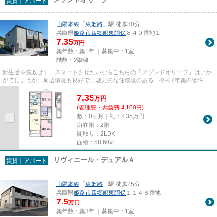
賃貸｜アパート
山陽本線
「
東姫路
」駅 徒歩30分
兵庫県
姫路市
四郷町東阿保
８４０番地１
7.35
万円
築年数：築1年 ｜募集中：
1室
階数：2階建
新生活を失敗せず、スタートさせたいならこちらの「メゾンドオリーブ」はいか
がでしょうか。周辺環境も良好で、魅力的な住環境のある、令和7年築の物件で
す。こちらの物件はアパートで...
7.35
万
円
(管理費・共益費 4,100円)
敷：0ヶ月｜礼：8.35万円
所在階：2階
間取り：2LDK
面積：58.60㎡
リヴィエール・デュアルＡ
賃貸｜アパート
山陽本線
「
東姫路
」駅 徒歩25分
兵庫県
姫路市
四郷町東阿保
１１４８番地
7.5
万円
築年数：築3年 ｜募集中：
1室