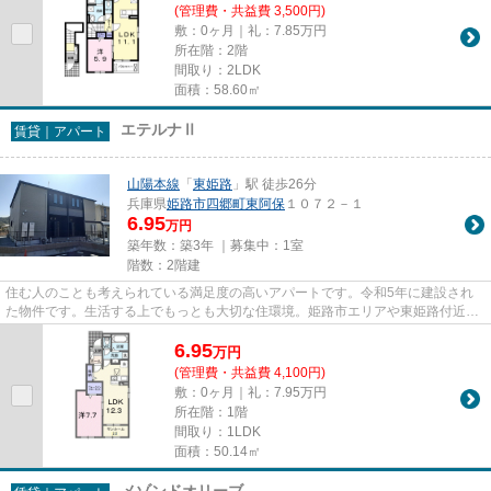
(管理費・共益費 3,500円)
敷：0ヶ月｜礼：7.85万円
所在階：2階
間取り：2LDK
面積：58.60㎡
エテルナⅡ
賃貸｜アパート
山陽本線
「
東姫路
」駅 徒歩26分
兵庫県
姫路市
四郷町東阿保
１０７２－１
6.95
万円
築年数：築3年 ｜募集中：
1室
階数：2階建
住む人のことも考えられている満足度の高いアパートです。令和5年に建設され
た物件です。生活する上でもっとも大切な住環境。姫路市エリアや東姫路付近で
あなたのライフスタイルに合っ...
6.95
万
円
(管理費・共益費 4,100円)
敷：0ヶ月｜礼：7.95万円
所在階：1階
間取り：1LDK
面積：50.14㎡
メゾンドオリーブ