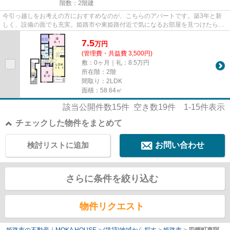
階数：2階建
今引っ越しをお考えの方におすすめなのが、こちらのアパートです。築3年と新
しく、設備の面でも充実。姫路市や東姫路付近で気になるお部屋を見つけたら、
当社へお気軽にお問い合せくだ...
7.5
万
円
(管理費・共益費 3,500円)
敷：0ヶ月｜礼：8.5万円
所在階：2階
間取り：2LDK
面積：58.64㎡
該当公開件数
15
件 空き数
19
件
1-15
件表示
チェックした物件をまとめて
検討リストに追加
お問い合わせ
さらに条件を絞り込む
物件リクエスト
姫路市の不動産｜MOKA HOUSE
>
(賃貸)地域から探す
>
姫路市
>
四郷町東阿