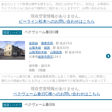
あなたにとって快適な物件を探すなら、当社にお任せ下さい。当社は、お客様の
ライフスタイルに合わせて物件のご紹介をいたしますので、お問い合わせをお待
ちしております。
現在空室情報がありません。
ビーライン松本へのお問い合わせはこちら
ベクヴェーム春日C棟
賃貸｜ハイツ
姫新線
「
播磨高岡
」駅 徒歩15分
山陽本線
「
姫路
」駅 徒歩32分
山陽電鉄本線
「
山陽姫路
」駅 徒歩34分
兵庫県
姫路市
西庄
124-1
-
築年数：築31年
階数：2階建
ベクヴェーム春日C棟：姫新線播磨高岡にも近くて便利。物騒なこのご時世に。
通行人の視線が気になる方はこちらの最上階物件で心配無用な日々を送って下さ
い。駅まで徒歩15分とお出かけ...
現在空室情報がありません。
ベクヴェーム春日C棟へのお問い合わせはこちら
ベクヴェーム春日B
賃貸｜ハイツ