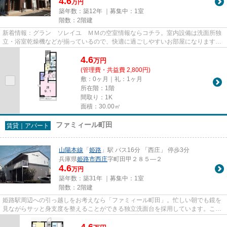
4.6
万円
築年数：築12年 ｜募集中：
1室
階数：2階建
新着情報：グラン ソレイユ ＭＭの空室情報ならコチラ。室内設備は洗面所独
立・浴室乾燥機などが揃っているので、快適に過ごしやすいお部屋になります。
ドアを開けたり直接会話しな...
4.6
万
円
(管理費・共益費 2,800円)
敷：0ヶ月｜礼：1ヶ月
所在階：1階
間取り：1K
面積：30.00㎡
ファミィール町田
賃貸｜アパート
山陽本線
「
姫路
」駅 バス16分 「西庄」 停歩3分
兵庫県
姫路市
西庄
字町田甲２８５―２
4.6
万円
築年数：築31年 ｜募集中：
1室
階数：2階建
姫路駅周辺への引っ越しをお考えなら「ファミィール町田」。忙しい朝でも鏡を
見ながらサッと身支度を整えることができる独立洗面台を採用しています。こち
らはTVインターフォン付きの...
4.6