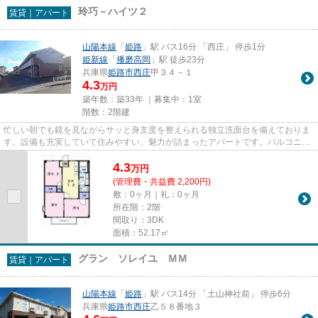
玲巧－ハイツ２
賃貸｜アパート
山陽本線
「
姫路
」駅 バス16分 「西庄」 停歩1分
姫新線
「
播磨高岡
」駅 徒歩23分
兵庫県
姫路市
西庄
甲３４－１
4.3
万円
築年数：築33年 ｜募集中：
1室
階数：2階建
忙しい朝でも鏡を見ながらサッと身支度を整えられる独立洗面台を備えておりま
す。設備も充実していて住みやすい、魅力が詰まったアパートです。バルコニー
をご活用いただけます。こち...
4.3
万
円
(管理費・共益費 2,200円)
敷：0ヶ月｜礼：0ヶ月
所在階：2階
間取り：3DK
面積：52.17㎡
グラン ソレイユ ＭＭ
賃貸｜アパート
山陽本線
「
姫路
」駅 バス14分 「土山神社前」 停歩6分
兵庫県
姫路市
西庄
乙５８番地３