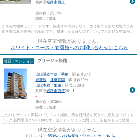
兵庫県
姫路市
西庄
-
築年数：築17年
階数：2階建
こちらの物件はアパートです。快適さを求めるなら、ゴミ捨てが楽な敷地内ごみ
置き場のある物件がお勧めです。風通しが良好なので、いつでも新鮮な空気がは
いってきます。こちらは初期...
現在空室情報がありません。
ホワイト・コースト壱番館へのお問い合わせはこちら
ブリージェ姫路
賃貸｜マンション
山陽電鉄本線
「
手柄
」駅 徒歩27分
姫新線
「
播磨高岡
」駅 徒歩29分
山陽本線
「
姫路
」駅 徒歩29分
兵庫県
姫路市
西庄
261-1
-
築年数：築36年
階数：8階建
こだわりポイント満載のブリージェ姫路。薬や日用品を買うのに便利なゴダイド
ラッグ 新岡田店まで403mです。造りとデザインに関して、自信をもって情報を
提供できるマンションです。ご...
現在空室情報がありません。
ブリージェ姫路へのお問い合わせはこちら