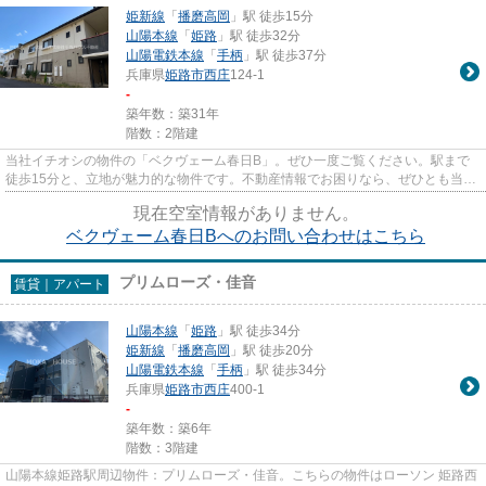
姫新線
「
播磨高岡
」駅 徒歩15分
山陽本線
「
姫路
」駅 徒歩32分
山陽電鉄本線
「
手柄
」駅 徒歩37分
兵庫県
姫路市
西庄
124-1
-
築年数：築31年
階数：2階建
当社イチオシの物件の「ベクヴェーム春日B」。ぜひ一度ご覧ください。駅まで
徒歩15分と、立地が魅力的な物件です。不動産情報でお困りなら、ぜひとも当社
にお問い合わせください。数多...
現在空室情報がありません。
ベクヴェーム春日Bへのお問い合わせはこちら
プリムローズ・佳音
賃貸｜アパート
山陽本線
「
姫路
」駅 徒歩34分
姫新線
「
播磨高岡
」駅 徒歩20分
山陽電鉄本線
「
手柄
」駅 徒歩34分
兵庫県
姫路市
西庄
400-1
-
築年数：築6年
階数：3階建
山陽本線姫路駅周辺物件：プリムローズ・佳音。こちらの物件はローソン 姫路西