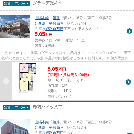
グランデ光祥１
賃貸｜アパート
山陽本線
「
姫路
」駅 バス16分 「西庄」 停歩2分
姫新線
「
播磨高岡
」駅 徒歩24分
兵庫県
姫路市
西庄
字石ツミ甲３３３－５
5.05
万円
築年数：築12年 ｜募集中：
1室
階数：2階建
こだわりポイント満載のグランデ光祥１。収納はウォークインクロゼット・床下
収納など豊富なので、衣類や履き物の整理がしやすく便利です。BS加入予定の方
には、是非このBS対応物件で...
5.05
万
円
(管理費・共益費 3,400円)
敷：0ヶ月｜礼：1ヶ月
所在階：1階
間取り：1LDK
面積：45.77㎡
玲巧ハイツ八丁
賃貸｜アパート
山陽本線
「
姫路
」駅 バス16分 「西庄」 停歩6分
姫新線
「
播磨高岡
」駅 徒歩27分
兵庫県
姫路市
西庄
甲６８－３