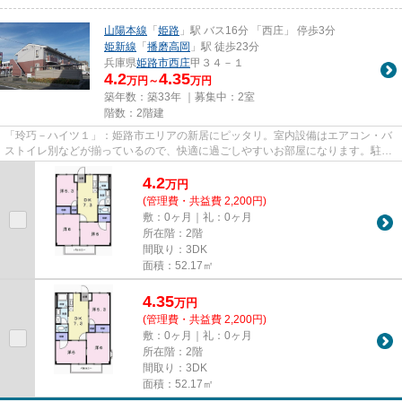
山陽本線
「
姫路
」駅 バス16分 「西庄」 停歩3分
姫新線
「
播磨高岡
」駅 徒歩23分
兵庫県
姫路市
西庄
甲３４－１
4.2
4.35
万円～
万円
築年数：築33年 ｜募集中：
2室
階数：2階建
「玲巧－ハイツ１」：姫路市エリアの新居にピッタリ。室内設備はエアコン・バ
ストイレ別などが揃っているので、快適に過ごしやすいお部屋になります。駐輪
場が併設されている物件です...
4.2
万
円
(管理費・共益費 2,200円)
敷：0ヶ月｜礼：0ヶ月
所在階：2階
間取り：3DK
面積：52.17㎡
4.35
万
円
(管理費・共益費 2,200円)
敷：0ヶ月｜礼：0ヶ月
所在階：2階
間取り：3DK
面積：52.17㎡