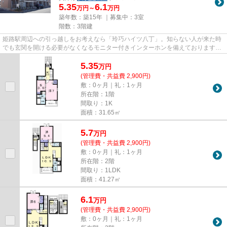
5.35
6.1
万円～
万円
築年数：築15年 ｜募集中：
3室
階数：3階建
姫路駅周辺への引っ越しをお考えなら「玲巧ハイツ八丁」。知らない人が来た時
でも玄関を開ける必要がなくなるモニター付きインターホンを備えております。
室内設備は洗面所独立・浴室...
5.35
万
円
(管理費・共益費 2,900円)
敷：0ヶ月｜礼：1ヶ月
所在階：1階
間取り：1K
面積：31.65㎡
5.7
万
円
(管理費・共益費 2,900円)
敷：0ヶ月｜礼：1ヶ月
所在階：2階
間取り：1LDK
面積：41.27㎡
6.1
万
円
(管理費・共益費 2,900円)
敷：0ヶ月｜礼：1ヶ月