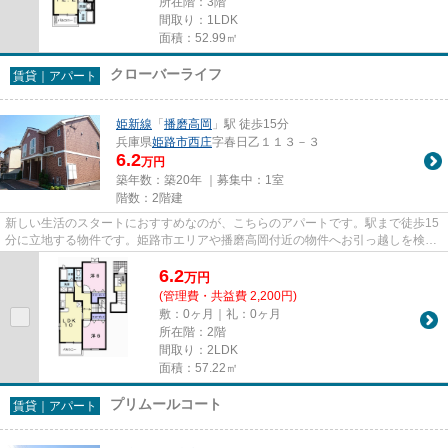
所在階：3階
間取り：1LDK
面積：52.99㎡
クローバーライフ
賃貸｜アパート
姫新線
「
播磨高岡
」駅 徒歩15分
兵庫県
姫路市
西庄
字春日乙１１３－３
6.2
万円
築年数：築20年 ｜募集中：
1室
階数：2階建
新しい生活のスタートにおすすめなのが、こちらのアパートです。駅まで徒歩15
分に立地する物件です。姫路市エリアや播磨高岡付近の物件へお引っ越しを検討
しているなら、取り扱い物件...
6.2
万
円
(管理費・共益費 2,200円)
敷：0ヶ月｜礼：0ヶ月
所在階：2階
間取り：2LDK
面積：57.22㎡
プリムールコート
賃貸｜アパート