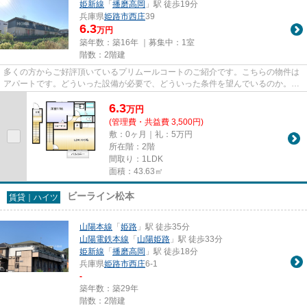
姫新線
「
播磨高岡
」駅 徒歩19分
兵庫県
姫路市
西庄
39
6.3
万円
築年数：築16年 ｜募集中：
1室
階数：2階建
多くの方からご好評頂いているプリムールコートのご紹介です。こちらの物件は
アパートです。どういった設備が必要で、どういった条件を望んでいるのか。ご
希望の要素をできるだけ揃え...
6.3
万
円
(管理費・共益費 3,500円)
敷：0ヶ月｜礼：5万円
所在階：2階
間取り：1LDK
面積：43.63㎡
ビーライン松本
賃貸｜ハイツ
山陽本線
「
姫路
」駅 徒歩35分
山陽電鉄本線
「
山陽姫路
」駅 徒歩33分
姫新線
「
播磨高岡
」駅 徒歩18分
兵庫県
姫路市
西庄
6-1
-
築年数：築29年
階数：2階建