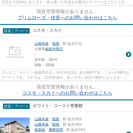
庄店まで318mにあります。落ち着いた街並みが魅力のアパートはこちらです。
充実の設備と綺麗な室内を兼ね...
現在空室情報がありません。
プリムローズ・佳音へのお問い合わせはこちら
コスモ・スカイ
賃貸｜アパート
山陽本線
「
姫路
」駅 徒歩37分
兵庫県
姫路市
西庄
-
築年数：築6年
階数：2階建
コンビニ「ローソン 姫路西庄店」が415m以内にある物件です。こちらの物件は
アパートです。コチラは、2020年築の、多くの方に好評の物件となります。こだ
わりの賃貸物件をお探しの方は...
現在空室情報がありません。
コスモ・スカイへのお問い合わせはこちら
ホワイト・コースト壱番館
賃貸｜アパート
山陽本線
「
姫路
」駅 徒歩29分
山陽本線
「
姫路
」駅 徒歩29分
姫新線
「
播磨高岡
」駅 徒歩28分