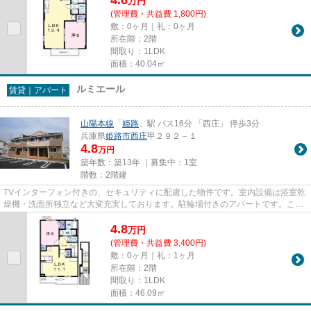
万
円
(管理費・共益費 1,800円)
敷：0ヶ月｜礼：0ヶ月
所在階：2階
間取り：1LDK
面積：40.04㎡
ルミエール
賃貸｜アパート
山陽本線
「
姫路
」駅 バス16分 「西庄」 停歩3分
兵庫県
姫路市
西庄
甲２９２－１
4.8
万円
築年数：築13年 ｜募集中：
1室
階数：2階建
TVインターフォン付きの、セキュリティに配慮した物件です。室内設備は浴室乾
燥機・洗面所独立など大変充実しております。駐輪場付きのアパートです。こち
らのアパートでは、駐車場が...
4.8
万
円
(管理費・共益費 3,400円)
敷：0ヶ月｜礼：1ヶ月
所在階：2階
間取り：1LDK
面積：46.09㎡