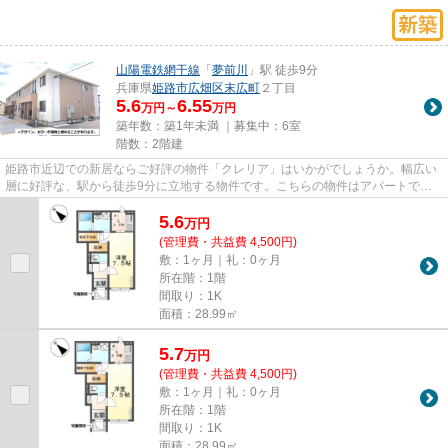
山陽電鉄網干線
「
夢前川
」駅 徒歩9分
兵庫県
姫路市
広畑区末広町
２丁目
5.6
6.55
万円～
万円
築年数：築1年未満 ｜募集中：
6室
階数：2階建
姫路市近辺での新居ならご好評の物件「クレリア」はいかがでしょうか。幅広い
層に好評な、駅から徒歩9分に立地する物件です。こちらの物件はアパートで
す。姫路市にある賃貸物件情報の...
5.6
万
円
(管理費・共益費 4,500円)
敷：1ヶ月｜礼：0ヶ月
所在階：1階
間取り：1K
面積：28.99㎡
5.7
万
円
(管理費・共益費 4,500円)
敷：1ヶ月｜礼：0ヶ月
所在階：1階
間取り：1K
面積：28.99㎡