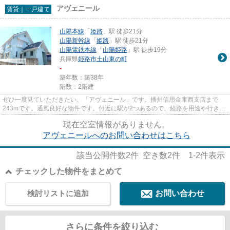
アヴェニール
賃貸｜一戸建て
山陽本線
「
姫路
」駅 徒歩21分
山陽新幹線
「
姫路
」駅 徒歩21分
山陽電鉄本線
「
山陽姫路
」駅 徒歩19分
兵庫県
姫路市
土山東の町
-
築年数：築38年
階数：2階建
ぜひ一度見ていただきたい、「アヴェニール」です。播州信用金庫西支店まで
243mです。通風良好な物件です。付近に駅が2つあるので、経路を用途や行き先
によって選べる物件です。自分に...
現在空室情報がありません。
アヴェニールへのお問い合わせはこちら
該当公開件数
2
件 空き数
2
件
1-2
件表示
チェックした物件をまとめて
検討リストに追加
お問い合わせ
さらに条件を絞り込む