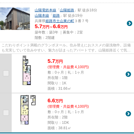
山陽電鉄本線
「
山陽姫路
」駅 徒歩18分
山陽本線
「
姫路
」駅 徒歩19分
兵庫県
姫路市
土山東の町
３番７号
5.7
6.6
万円～
万円
築年数：築3年 ｜募集中：
2室
階数：2階建
こだわりポイント満載のグランボヌール。住み替えにおススメの築浅物件。設備
も充実していて住みやすい、魅力が詰まったアパートです。山陽姫路近くで気に
なる物件が見つかりましたら...
5.7
万
円
(管理費・共益費 4,100円)
敷：0ヶ月｜礼：1ヶ月
所在階：1階
間取り：1K
面積：31.66㎡
6.6
万
円
(管理費・共益費 4,100円)
敷：0ヶ月｜礼：1ヶ月
所在階：2階
間取り：1DK
面積：38.81㎡