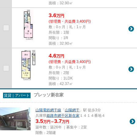
面積：32.90㎡
3.6
万
円
(管理費・共益費 3,400円)
敷：0ヶ月｜礼：1ヶ月
所在階：1階
間取り：1R
面積：32.90㎡
4.6
万
円
(管理費・共益費 3,400円)
敷：0ヶ月｜礼：1ヶ月
所在階：2階
間取り：1LDK
面積：42.37㎡
プレッソ新在家
賃貸｜アパート
山陽電鉄網干線
「
山陽網干
」駅 徒歩3分
兵庫県
姫路市
網干区新在家
１４１４番地４
3.5
3.7
万円～
万円
築年数：築26年 ｜募集中：
2室
階数：2階建