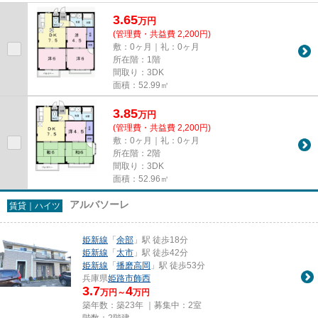
さい。
3.65
万
円
(管理費・共益費 2,200円)
敷：0ヶ月｜礼：0ヶ月
所在階：1階
間取り：3DK
面積：52.99㎡
3.85
万
円
(管理費・共益費 2,200円)
敷：0ヶ月｜礼：0ヶ月
所在階：2階
間取り：3DK
面積：52.96㎡
アルバソーレ
賃貸｜ハイツ
姫新線
「
余部
」駅 徒歩18分
姫新線
「
太市
」駅 徒歩42分
姫新線
「
播磨高岡
」駅 徒歩53分
兵庫県
姫路市
飾西
3.7
4
万円～
万円
築年数：築23年 ｜募集中：
2室
階数：2階建