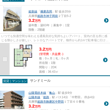
姫新線
「
播磨高岡
」駅 徒歩20分
兵庫県
姫路市
神子岡前
２丁目5-2
3.2
万円
築年数：築63年 ｜募集中：
1室
階数：2階建
いつでも快適空間を味わえる通風良好な気持ちよいアパート。室内の至る所に感
じる懐かしさが嬉しい、レトロなアパートです。物件から約1mで駐車場に行けま
す。新しい生活にお勧めなの...
3.2
万
円
(管理費・共益費 -)
敷：0ヶ月｜礼：0ヶ月
所在階：1階
間取り：2DK
面積：36.43㎡
サンドミール
賃貸｜マンション
山陽電鉄本線
「
亀山
」駅 徒歩9分
山陽本線
「
姫路
」駅 バス14分 「中野田」 停歩4分
兵庫県
姫路市
飾磨区中野田
１丁目６０番地
3.2
万円