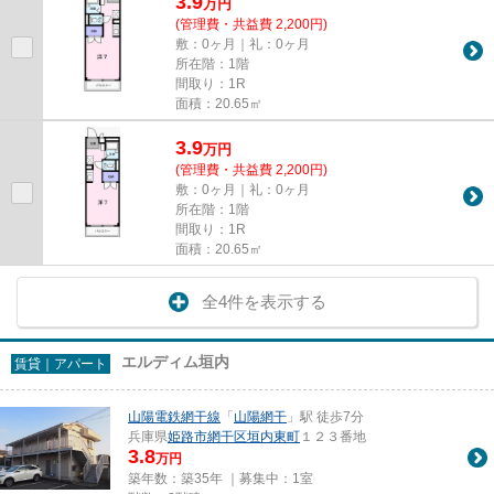
3.9
万
円
(管理費・共益費 2,200円)
敷：0ヶ月｜礼：0ヶ月
所在階：1階
間取り：1R
面積：20.65㎡
3.9
万
円
(管理費・共益費 2,200円)
敷：0ヶ月｜礼：0ヶ月
所在階：1階
間取り：1R
面積：20.65㎡
全4件を表示する
エルディム垣内
賃貸｜アパート
山陽電鉄網干線
「
山陽網干
」駅 徒歩7分
兵庫県
姫路市
網干区垣内東町
１２３番地
3.8
万円
築年数：築35年 ｜募集中：
1室