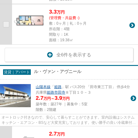
3.3
万
円
(管理費・共益費 -)
敷：0ヶ月｜礼：0ヶ月
所在階：4階
間取り：1K
面積：19.38㎡
全6件を表示する
ル・ヴァン・アヴニール
賃貸｜アパート
山陽本線
「
姫路
」駅 バス20分 「田寺東三丁目」 停歩4分
兵庫県
姫路市
田寺
８丁目１０－３
2.7
3.9
万円～
万円
築年数：築27年 ｜募集中：
5室
階数：2階建
オートロック付きなので、安心して暮らすことができます。室内設備はシステム
キッチン・エアコン・BSなど大変充実しております。使い勝手の良い冷蔵庫付き
のこちらの物件はいかがです...
2.7
万
円