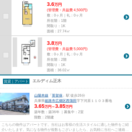
3.6
万
円
(管理費・共益費 4,500円)
敷：0ヶ月｜礼：0ヶ月
所在階：1階
間取り：1K
面積：27.74㎡
3.8
万
円
(管理費・共益費 5,000円)
敷：0ヶ月｜礼：0ヶ月
所在階：2階
間取り：1K
面積：36.02㎡
エルディム正木
賃貸｜アパート
山陽本線
「
英賀保
」駅 徒歩26分
兵庫県
姫路市
広畑区西蒲田
字下河原１１０３番地
3.65
3.85
万円～
万円
築年数：築36年 ｜募集中：
2室
階数：2階建
こちらの物件はアパートです。当社はお客様の生活スタイルに適した物件をご紹
介いたします。気になる物件が複数もございましたら、お気軽に当社へご連絡下