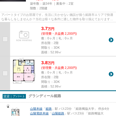
築年数：築34年 ｜募集中：
2室
階数：2階建
アパートタイプのお部屋です。生活に欠かせない施設が揃う姫路市エリアで快適
な暮らしをしませんか？当社は様々な条件に適した物件を取り揃えておりますの
で、ぜひお気軽にお問い合わ...
3.7
万
円
(管理費・共益費 2,200円)
敷：0ヶ月｜礼：0ヶ月
所在階：2階
間取り：3DK
面積：52.99㎡
3.8
万
円
(管理費・共益費 2,200円)
敷：0ヶ月｜礼：0ヶ月
所在階：2階
間取り：3DK
面積：52.99㎡
グランディール姫路
賃貸｜アパート
山陽本線
「
姫路
」駅 バス23分 「姫路獨協大学」 停歩4分
山陽電鉄本線
「
山陽姫路
」駅 バス23分 「姫路獨協大