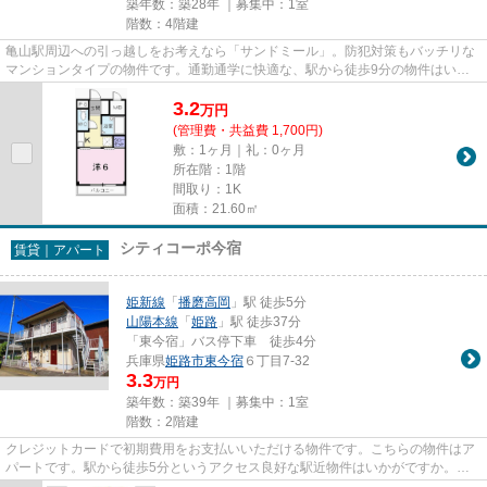
築年数：築28年 ｜募集中：
1室
階数：4階建
亀山駅周辺への引っ越しをお考えなら「サンドミール」。防犯対策もバッチリな
マンションタイプの物件です。通勤通学に快適な、駅から徒歩9分の物件はいか
がでしょうか。姫路市へお引っ...
3.2
万
円
(管理費・共益費 1,700円)
敷：1ヶ月｜礼：0ヶ月
所在階：1階
間取り：1K
面積：21.60㎡
シティコーポ今宿
賃貸｜アパート
姫新線
「
播磨高岡
」駅 徒歩5分
山陽本線
「
姫路
」駅 徒歩37分
「東今宿」バス停下車 徒歩4分
兵庫県
姫路市
東今宿
６丁目7-32
3.3
万円
築年数：築39年 ｜募集中：
1室
階数：2階建
クレジットカードで初期費用をお支払いいただける物件です。こちらの物件はア
パートです。駅から徒歩5分というアクセス良好な駅近物件はいかがですか。最
上階の物件です。当社スタッフ...