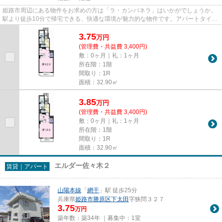
姫路市周辺にある物件をお求めの方は「ラ・カンパネラ」はいかがでしょうか。
駅より徒歩10分で帰宅できる、快適な環境が魅力的な物件です。アパートタイプ
のお部屋です。どういった物...
3.75
万
円
(管理費・共益費 3,400円)
敷：0ヶ月｜礼：1ヶ月
所在階：1階
間取り：1R
面積：32.90㎡
3.85
万
円
(管理費・共益費 3,400円)
敷：0ヶ月｜礼：1ヶ月
所在階：1階
間取り：1R
面積：32.90㎡
エルダー佐々木２
賃貸｜アパート
山陽本線
「
網干
」駅 徒歩25分
兵庫県
姫路市
勝原区下太田
字狭問３２７
3.75
万円
築年数：築34年 ｜募集中：
1室