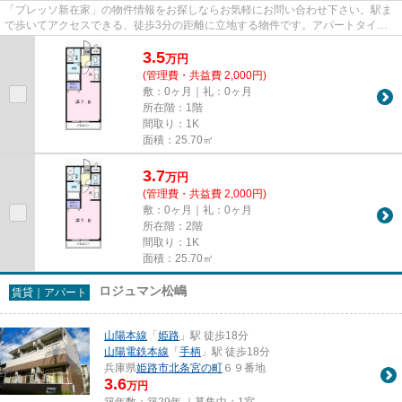
「プレッソ新在家」の物件情報をお探しならお気軽にお問い合わせ下さい。駅ま
で歩いてアクセスできる、徒歩3分の距離に立地する物件です。アパートタイプ
のお部屋です。快適に暮らすの...
3.5
万
円
(管理費・共益費 2,000円)
敷：0ヶ月｜礼：0ヶ月
所在階：1階
間取り：1K
面積：25.70㎡
3.7
万
円
(管理費・共益費 2,000円)
敷：0ヶ月｜礼：0ヶ月
所在階：2階
間取り：1K
面積：25.70㎡
ロジュマン松嶋
賃貸｜アパート
山陽本線
「
姫路
」駅 徒歩18分
山陽電鉄本線
「
手柄
」駅 徒歩18分
兵庫県
姫路市
北条宮の町
６９番地
3.6
万円
築年数：築29年 ｜募集中：
1室