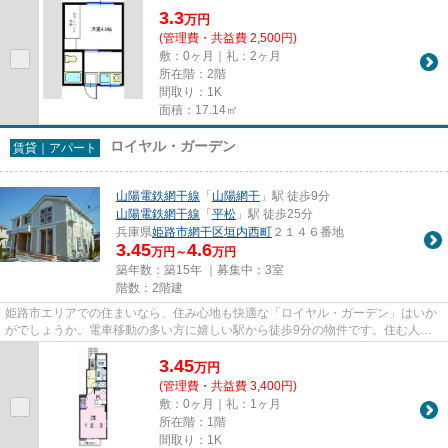
3.3
万
円
(管理費・共益費 2,500円)
敷：0ヶ月｜礼：2ヶ月
所在階：2階
間取り：1K
面積：17.14㎡
ロイヤル・ガーデン
賃貸｜アパート
山陽電鉄網干線
「
山陽網干
」駅 徒歩9分
山陽電鉄網干線
「
平松
」駅 徒歩25分
兵庫県
姫路市
網干区垣内西町
２１４６番地
3.45
4.6
万円～
万円
築年数：築15年 ｜募集中：
3室
階数：2階建
姫路市エリアでの住まいなら、住み心地も快適な「ロイヤル・ガーデン」はいか
がでしょうか。電車移動の多い方に嬉しい駅から徒歩9分の物件です。住む人の
ことも考えられている満足度の...
3.45
万
円
(管理費・共益費 3,400円)
敷：0ヶ月｜礼：1ヶ月
所在階：1階
間取り：1K