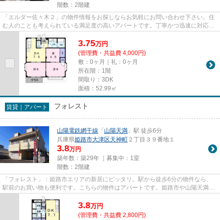
階数：2階建
「エルダー佐々木２」の物件情報をお探しならお気軽にお問い合わせ下さい。住
む人のことも考えられている満足度の高いアパートです。丁寧かつ迅速に対応す
る事がモットーの当社なら、...
3.75
万
円
(管理費・共益費 4,000円)
敷：0ヶ月｜礼：0ヶ月
所在階：1階
間取り：3DK
面積：52.99㎡
フォレスト
賃貸｜アパート
山陽電鉄網干線
「
山陽天満
」駅 徒歩6分
兵庫県
姫路市
大津区天神町
２丁目３９番地１
3.8
万円
築年数：築29年 ｜募集中：
1室
階数：2階建
「フォレスト」：姫路市エリアの新居にピッタリ。駅から徒歩6分の物件なら、
駅前のお買い物も便利です。こちらの物件はアパートです。姫路市や山陽天満付
近のことなら、当社までお気軽...
3.8
万
円
(管理費・共益費 2,800円)