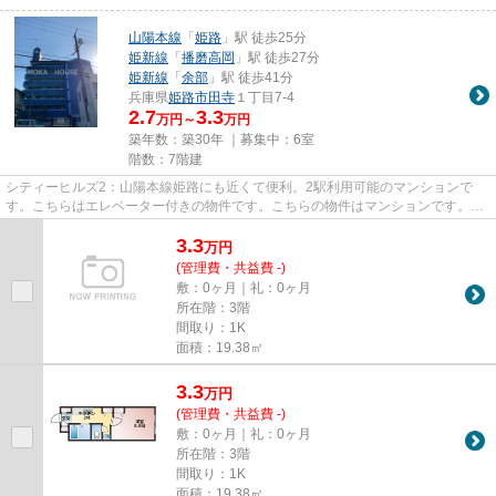
山陽本線
「
姫路
」駅 徒歩25分
姫新線
「
播磨高岡
」駅 徒歩27分
姫新線
「
余部
」駅 徒歩41分
兵庫県
姫路市
田寺
１丁目7-4
2.7
3.3
万円～
万円
築年数：築30年 ｜募集中：
6室
階数：7階建
シティーヒルズ2：山陽本線姫路にも近くて便利。2駅利用可能のマンションで
す。こちらはエレベーター付きの物件です。こちらの物件はマンションです。で
きるだけ早めに不動産情報を集...
3.3
万
円
(管理費・共益費 -)
敷：0ヶ月｜礼：0ヶ月
所在階：3階
間取り：1K
面積：19.38㎡
3.3
万
円
(管理費・共益費 -)
敷：0ヶ月｜礼：0ヶ月
所在階：3階
間取り：1K
面積：19.38㎡