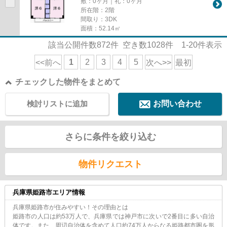
敷：0ヶ月｜礼：0ヶ月
所在階：2階
間取り：3DK
面積：52.14㎡
該当公開件数
872
件 空き数
1028
件
1-20
件表示
1
2
3
4
5
<<前へ
次へ>>
最初
チェックした物件をまとめて
検討リストに追加
お問い合わせ
さらに条件を絞り込む
物件リクエスト
兵庫県姫路市エリア情報
兵庫県姫路市が住みやすい！その理由とは
姫路市の人口は約53万人で、兵庫県では神戸市に次いで2番目に多い自治
体です。また、周辺自治体を含めて人口約74万人からなる姫路都市圏を形