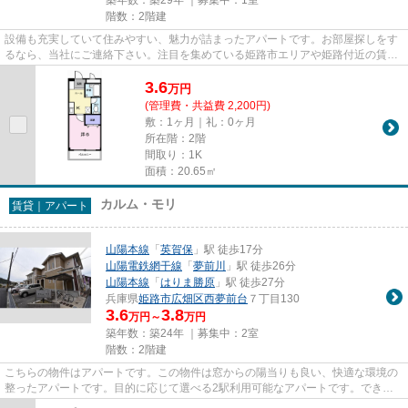
階数：2階建
設備も充実していて住みやすい、魅力が詰まったアパートです。お部屋探しをす
るなら、当社にご連絡下さい。注目を集めている姫路市エリアや姫路付近の賃貸
情報を多数取り揃えております。
3.6
万
円
(管理費・共益費 2,200円)
敷：1ヶ月｜礼：0ヶ月
所在階：2階
間取り：1K
面積：20.65㎡
カルム・モリ
賃貸｜アパート
山陽本線
「
英賀保
」駅 徒歩17分
山陽電鉄網干線
「
夢前川
」駅 徒歩26分
山陽本線
「
はりま勝原
」駅 徒歩27分
兵庫県
姫路市
広畑区西夢前台
７丁目130
3.6
3.8
万円～
万円
築年数：築24年 ｜募集中：
2室
階数：2階建
こちらの物件はアパートです。この物件は窓からの陽当りも良い、快適な環境の
整ったアパートです。目的に応じて選べる2駅利用可能なアパートです。できる
だけ早めに不動産情報を集めた...