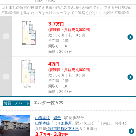
ゴミ出しの負担が軽減できる敷地内ごみ置き場付き物件です。できるだけ早めに
不動産情報を集めたい方は当社スタッフまでご連絡ください。地域の不動産情報
をいち早くお届けします。
3.7
万
円
(管理費・共益費 3,000円)
敷：0ヶ月｜礼：0ヶ月
所在階：1階
間取り：1K
面積：26.63㎡
4
万
円
(管理費・共益費 4,000円)
敷：0ヶ月｜礼：0ヶ月
所在階：1階
間取り：1K
面積：26.63㎡
エルダー佐々木
賃貸｜アパート
山陽本線
「
網干
」駅 徒歩25分
山陽本線
「
はりま勝原
」駅 バス12分 「丁南口」 停歩1分
兵庫県
姫路市
勝原区下太田
３２５番地１
3.7
3.8
万円～
万円