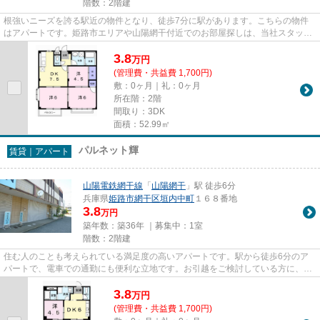
階数：2階建
根強いニーズを誇る駅近の物件となり、徒歩7分に駅があります。こちらの物件
はアパートです。姫路市エリアや山陽網干付近でのお部屋探しは、当社スタッフ
までお任せください。ご希望の...
3.8
万
円
(管理費・共益費 1,700円)
敷：0ヶ月｜礼：0ヶ月
所在階：2階
間取り：3DK
面積：52.99㎡
パルネット輝
賃貸｜アパート
山陽電鉄網干線
「
山陽網干
」駅 徒歩6分
兵庫県
姫路市
網干区垣内中町
１６８番地
3.8
万円
築年数：築36年 ｜募集中：
1室
階数：2階建
住む人のことも考えられている満足度の高いアパートです。駅から徒歩6分のア
パートで、電車での通勤にも便利な立地です。お引越をご検討している方に、住
みやすい物件をご紹介いたしま...
3.8
万
円
(管理費・共益費 1,700円)