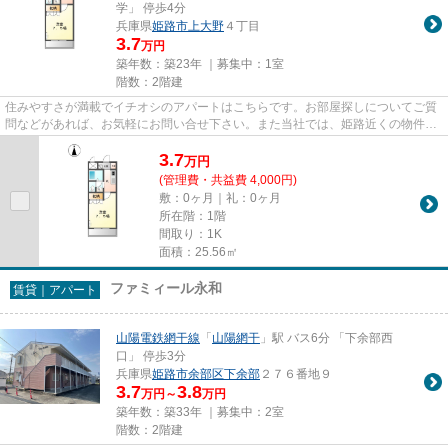
学」 停歩4分
兵庫県
姫路市
上大野
４丁目
3.7
万円
築年数：築23年 ｜募集中：
1室
階数：2階建
住みやすさが満載でイチオシのアパートはこちらです。お部屋探しについてご質
問などがあれば、お気軽にお問い合せ下さい。また当社では、姫路近くの物件を
他にも取り扱っております。
3.7
万
円
(管理費・共益費 4,000円)
敷：0ヶ月｜礼：0ヶ月
所在階：1階
間取り：1K
面積：25.56㎡
ファミィール永和
賃貸｜アパート
山陽電鉄網干線
「
山陽網干
」駅 バス6分 「下余部西
口」 停歩3分
兵庫県
姫路市
余部区下余部
２７６番地９
3.7
3.8
万円～
万円
築年数：築33年 ｜募集中：
2室
階数：2階建