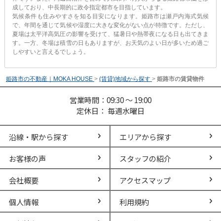
成しており、中長期的に政令指定都市を目指しています。
気候条件も住みやすさを知る目安になります。姫路市は瀬戸内海式気候
で、年間を通じて気候や湿度に大きな変化がない点が特徴です。ただし、
夏場は太平洋高気圧の影響を受けて、猛暑日や熱帯夜になる日も出てきま
す。一方、冬場は積雪の日もありますが、お天気のよい日が多いため過ご
しやすいと言えるでしょう。
姫路市の不動産｜MOKA HOUSE
>
(賃貸)地域から探す
>
姫路市の賃貸物件
営業時間：09:30 ～ 19:00
定休日： 毎週水曜日
沿線・駅から探す
エリアから探す
お客様の声
スタッフの紹介
会社概要
アクセスマップ
個人情報
利用規約