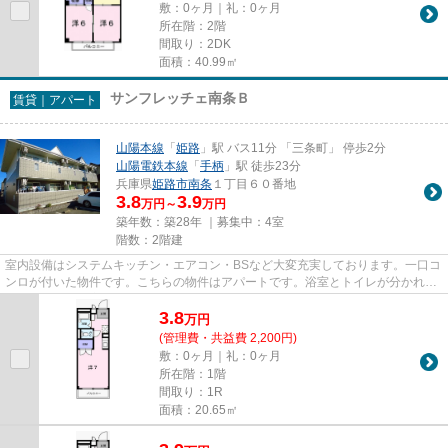
敷：0ヶ月｜礼：0ヶ月
所在階：2階
間取り：2DK
面積：40.99㎡
サンフレッチェ南条Ｂ
賃貸｜アパート
山陽本線
「
姫路
」駅 バス11分 「三条町」 停歩2分
山陽電鉄本線
「
手柄
」駅 徒歩23分
兵庫県
姫路市
南条
１丁目６０番地
3.8
3.9
万円～
万円
築年数：築28年 ｜募集中：
4室
階数：2階建
室内設備はシステムキッチン・エアコン・BSなど大変充実しております。一口コ
ンロが付いた物件です。こちらの物件はアパートです。浴室とトイレが分かれて
います。不法投棄やいたずら...
3.8
万
円
(管理費・共益費 2,200円)
敷：0ヶ月｜礼：0ヶ月
所在階：1階
間取り：1R
面積：20.65㎡