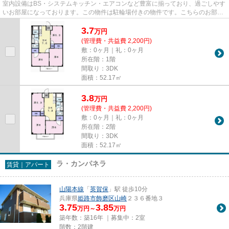
室内設備はBS・システムキッチン・エアコンなど豊富に揃っており、過ごしやす
いお部屋になっております。この物件は駐輪場付きの物件です。こちらのお部屋
で新しい生活を始めてみませ...
3.7
万
円
(管理費・共益費 2,200円)
敷：0ヶ月｜礼：0ヶ月
所在階：1階
間取り：3DK
面積：52.17㎡
3.8
万
円
(管理費・共益費 2,200円)
敷：0ヶ月｜礼：0ヶ月
所在階：2階
間取り：3DK
面積：52.17㎡
ラ・カンパネラ
賃貸｜アパート
山陽本線
「
英賀保
」駅 徒歩10分
兵庫県
姫路市
飾磨区山崎
２３６番地３
3.75
3.85
万円～
万円
築年数：築16年 ｜募集中：
2室
階数：2階建