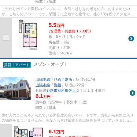
階数：2階建
こだわりポイント満載のインプレス。今引っ越しをお考えの方におすすめなの
が、こちらのアパートです。駅近くに立地する物件で、徒歩13分程でアクセスで
きます。便利で心地よい暮らし...
5.5
万
円
(管理費・共益費 1,700円)
敷：0ヶ月｜礼：0ヶ月
所在階：2階
間取り：2DK
面積：54.76㎡
メゾン・オーブⅠ
賃貸｜アパート
山陽本線
「
ひめじ別所
」駅 徒歩17分
山陽本線
「
御着
」駅 徒歩22分
兵庫県
姫路市
別所町佐土
２丁目１３４番地
6.1
万円
築年数：築20年 ｜募集中：
1室
階数：2階建
住む人のことも考えられている満足度の高いアパートです。当社からお気に入り
の物件を見つけませんか。あなたも喜び家族も喜ぶ物件を見つけていきましょ
う。ぜひ一度ご覧ください。
6.1
万
円