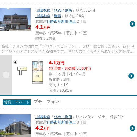
山陽本線
「
ひめじ別所
」駅 徒歩14分
山陽本線
「
御着
」駅 徒歩18分
兵庫県
姫路市
別所町佐土
２丁目
4.1
万円
築年数：築25年 ｜募集中：
1室
階数：2階建
当社イチオシの物件の「プログレスビレッジ」。ぜひ一度ご覧ください。徒歩14
分で駅へのアクセスができる物件です。住む人のことも考えられている満足度の
高いアパートです。自分の気...
4.1
万
円
(管理費・共益費 5,000円)
敷：1ヶ月｜礼：0ヶ月
所在階：2階
間取り：1K
面積：30.81㎡
プチ フォレ
賃貸｜アパート
山陽本線
「
ひめじ別所
」駅 バス3分 「佐土」 停歩2分
兵庫県
姫路市
別所町佐土
３丁目
4.2
万円
築年数：築25年 ｜募集中：
1室