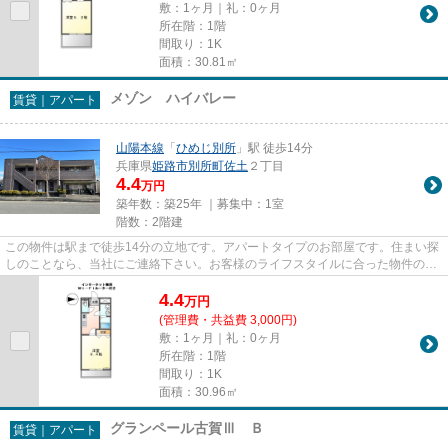
敷：1ヶ月｜礼：0ヶ月
所在階：1階
間取り：1K
面積：30.81㎡
メゾン ハイバレー
賃貸｜アパート
山陽本線
「
ひめじ別所
」駅 徒歩14分
兵庫県
姫路市
別所町佐土
２丁目
4.4
万円
築年数：築25年 ｜募集中：
1室
階数：2階建
この物件は駅まで徒歩14分の立地です。アパートタイプのお部屋です。住まい探
しのことなら、当社にご連絡下さい。お客様のライフスタイルに合った物件のご
紹介と、快適に新生活をスタ...
4.4
万
円
(管理費・共益費 3,000円)
敷：1ヶ月｜礼：0ヶ月
所在階：1階
間取り：1K
面積：30.96㎡
グランペール古賀Ⅲ Ｂ
賃貸｜アパート