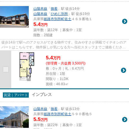
山陽本線
「
御着
」駅 徒歩14分
山陽本線
「
ひめじ別所
」駅 徒歩19分
兵庫県
姫路市
別所町佐土
４６９番地１
5.4
万円
築年数：築12年 ｜募集中：
1室
階数：2階建
徒歩14分で駅へのアクセスができる物件です。住みやすさが満載でイチオシのア
パートはこちらです。物件探しが気になる方へ当社スタッフまでご連絡くださ
い。経験豊かなスタッフがご案...
5.4
万
円
(管理費・共益費 3,500円)
敷：0ヶ月｜礼：6.4万円
所在階：1階
間取り：1LDK
面積：46.83㎡
インプレス
賃貸｜アパート
山陽本線
「
御着
」駅 徒歩13分
兵庫県
姫路市
別所町佐土
５９０番地５
5.5
万円
築年数：築22年 ｜募集中：
1室