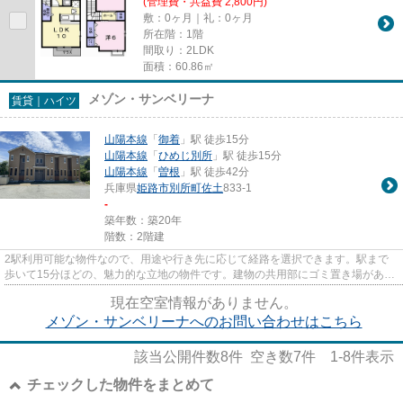
(管理費・共益費 2,800円)
敷：0ヶ月｜礼：0ヶ月
所在階：1階
間取り：2LDK
面積：60.86㎡
メゾン・サンベリーナ
賃貸｜ハイツ
山陽本線
「
御着
」駅 徒歩15分
山陽本線
「
ひめじ別所
」駅 徒歩15分
山陽本線
「
曽根
」駅 徒歩42分
兵庫県
姫路市
別所町佐土
833-1
-
築年数：築20年
階数：2階建
2駅利用可能な物件なので、用途や行き先に応じて経路を選択できます。駅まで
歩いて15分ほどの、魅力的な立地の物件です。建物の共用部にゴミ置き場がある
ので、外部の人にゴミを見られ...
現在空室情報がありません。
メゾン・サンベリーナへのお問い合わせはこちら
該当公開件数
8
件 空き数
7
件
1-8
件表示
チェックした物件をまとめて