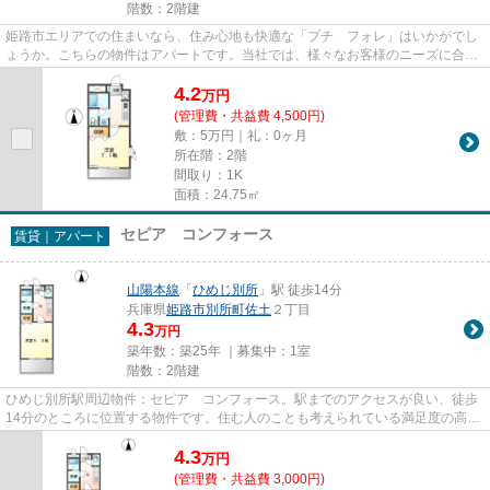
階数：2階建
姫路市エリアでの住まいなら、住み心地も快適な「プチ フォレ」はいかがでし
ょうか。こちらの物件はアパートです。当社では、様々なお客様のニーズに合わ
せた、豊富な物件情報を取り...
4.2
万
円
(管理費・共益費 4,500円)
敷：5万円｜礼：0ヶ月
所在階：2階
間取り：1K
面積：24.75㎡
セピア コンフォース
賃貸｜アパート
山陽本線
「
ひめじ別所
」駅 徒歩14分
兵庫県
姫路市
別所町佐土
２丁目
4.3
万円
築年数：築25年 ｜募集中：
1室
階数：2階建
ひめじ別所駅周辺物件：セピア コンフォース。駅までのアクセスが良い、徒歩
14分のところに位置する物件です。住む人のことも考えられている満足度の高い
アパートです。当社では、姫...
4.3
万
円
(管理費・共益費 3,000円)