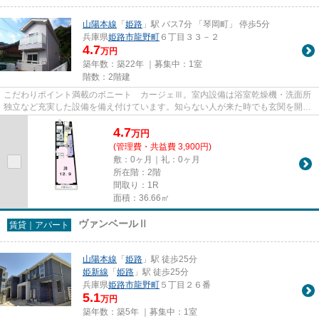
山陽本線
「
姫路
」駅 バス7分 「琴岡町」 停歩5分
兵庫県
姫路市
龍野町
６丁目３３－２
4.7
万円
築年数：築22年 ｜募集中：
1室
階数：2階建
こだわりポイント満載のボニート カージェⅢ。室内設備は浴室乾燥機・洗面所
独立など充実した設備を備え付けています。知らない人が来た時でも玄関を開け
ずに顔を確認できるモニター付...
4.7
万
円
(管理費・共益費 3,900円)
敷：0ヶ月｜礼：0ヶ月
所在階：2階
間取り：1R
面積：36.66㎡
ヴァンベールⅡ
賃貸｜アパート
山陽本線
「
姫路
」駅 徒歩25分
姫新線
「
姫路
」駅 徒歩25分
兵庫県
姫路市
龍野町
５丁目２６番
5.1
万円
築年数：築5年 ｜募集中：
1室