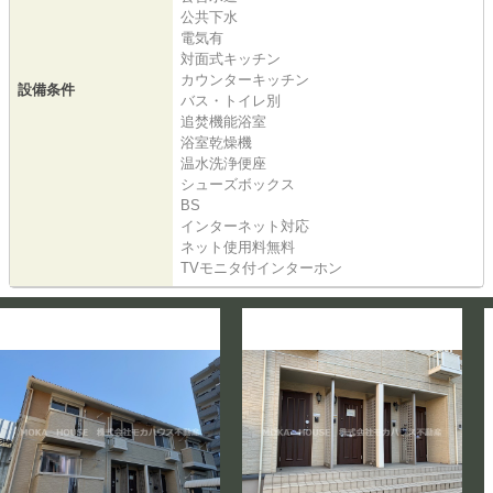
公共下水
電気有
対面式キッチン
カウンターキッチン
設備条件
バス・トイレ別
追焚機能浴室
浴室乾燥機
温水洗浄便座
シューズボックス
BS
インターネット対応
ネット使用料無料
TVモニタ付インターホン