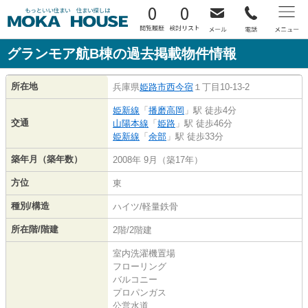
0
0
グランモア航B棟の過去掲載物件情報
所在地
兵庫県
姫路市
西今宿
１丁目10-13-2
姫新線
「
播磨高岡
」駅 徒歩4分
交通
山陽本線
「
姫路
」駅 徒歩46分
姫新線
「
余部
」駅 徒歩33分
築年月（築年数）
2008年 9月（築17年）
方位
東
種別/構造
ハイツ/軽量鉄骨
所在階/階建
2階/2階建
室内洗濯機置場
フローリング
バルコニー
プロパンガス
公営水道