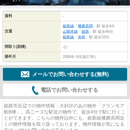
賃料
-
姫新線
「
播磨高岡
」駅 徒歩4分
交通
山陽本線
「
姫路
」駅 徒歩46分
姫新線
「
余部
」駅 徒歩33分
間取り(面積)
-(-)
築年月
2008年 9月(築17年)
メールでお問い合わせする(無料)
電話でお問い合わせする
姫路市近辺での物件情報：大好評のあの物件「グランモア
航B棟」。高ニーズな駅近の物件で、徒歩4分で駅に行くこ
とができます。こちらの物件以外にも、姫新線播磨高岡近
くの物件情報を取り扱っております。物件情報が気になる