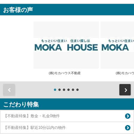
お客様の声
(株)モカハウス不動産
(株)モカ
前
こだわり特集
【不動産特集】敷金・礼金0物件
【不動産特集】駅近10分以内の物件