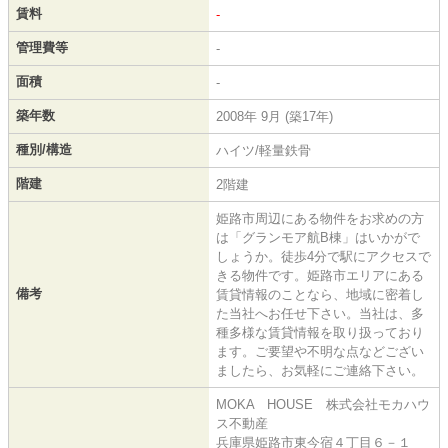
賃料
-
管理費等
-
面積
-
築年数
2008年 9月 (築17年)
種別/構造
ハイツ/軽量鉄骨
階建
2階建
姫路市周辺にある物件をお求めの方
は「グランモア航B棟」はいかがで
しょうか。徒歩4分で駅にアクセスで
きる物件です。姫路市エリアにある
備考
賃貸情報のことなら、地域に密着し
た当社へお任せ下さい。当社は、多
種多様な賃貸情報を取り扱っており
ます。ご要望や不明な点などござい
ましたら、お気軽にご連絡下さい。
MOKA HOUSE 株式会社モカハウ
ス不動産
兵庫県姫路市東今宿４丁目６－１