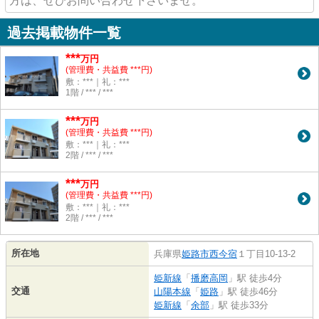
方は、ぜひお問い合わせ下さいませ。
過去掲載物件一覧
***
万円
(管理費・共益費 ***円)
敷：***｜礼：***
1階 / *** / ***
***
万円
(管理費・共益費 ***円)
敷：***｜礼：***
2階 / *** / ***
***
万円
(管理費・共益費 ***円)
敷：***｜礼：***
2階 / *** / ***
所在地
兵庫県
姫路市
西今宿
１丁目10-13-2
姫新線
「
播磨高岡
」駅 徒歩4分
交通
山陽本線
「
姫路
」駅 徒歩46分
姫新線
「
余部
」駅 徒歩33分