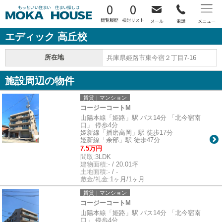
0
0
エディック 高丘校
所在地
兵庫県姫路市東今宿２丁目7-16
施設周辺の物件
賃貸｜マンション
コージーコートM
山陽本線「姫路」駅 バス14分 「北今宿南
口」 停歩4分
姫新線「播磨高岡」駅 徒歩17分
姫新線「余部」駅 徒歩47分
7.5万円
間取:
3LDK
建物面積:
- / 20.01坪
土地面積:
- / -
敷金/礼金:
1ヶ月/1ヶ月
賃貸｜マンション
コージーコートM
山陽本線「姫路」駅 バス14分 「北今宿南
口」 停歩4分