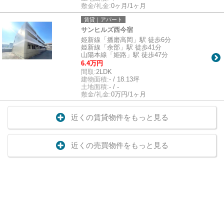
敷金/礼金:
0ヶ月/1ヶ月
賃貸｜アパート
サンヒルズ西今宿
姫新線「播磨高岡」駅 徒歩6分
姫新線「余部」駅 徒歩41分
山陽本線「姫路」駅 徒歩47分
6.4万円
間取:
2LDK
建物面積:
- / 18.13坪
土地面積:
- / -
敷金/礼金:
0万円/1ヶ月
近くの賃貸物件をもっと見る
近くの売買物件をもっと見る