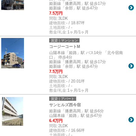
姫新線「播磨高岡」駅 徒歩17分
姫新線「余部」駅 徒歩47分
7.5万円
間取:
3LDK
建物面積:
- / 18.87坪
土地面積:
- / -
敷金/礼金:
1ヶ月/1ヶ月
賃貸｜マンション
コージーコートM
山陽本線「姫路」駅 バス14分 「北今宿南
口」 停歩4分
姫新線「播磨高岡」駅 徒歩17分
姫新線「余部」駅 徒歩47分
7.5万円
間取:
3LDK
建物面積:
- / 20.01坪
土地面積:
- / -
敷金/礼金:
1ヶ月/1ヶ月
賃貸｜アパート
サンヒルズ西今宿
姫新線「播磨高岡」駅 徒歩6分
山陽本線「姫路」駅 徒歩47分
6.4万円
間取:
2LDK
建物面積:
- / 16.66坪
土地面積:
- / -