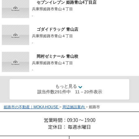
セブンイレブン 姫路青山4丁目店
兵庫県姫路市青山４丁目
-
ゴダイドラッグ 青山店
兵庫県姫路市青山４丁目
-
岡村ゼミナール 青山校
兵庫県姫路市青山４丁目
-
もっと見る
該当件数291件中
11
－
20
件表示
姫路市の不動産｜MOKA HOUSE
>
周辺施設案内
>
姫路市
営業時間：09:30 ～ 19:00
定休日： 毎週水曜日