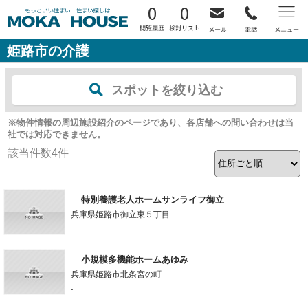
0
0
姫路市の介護
スポットを絞り込む
※物件情報の周辺施設紹介のページであり、各店舗への問い合わせは当
社では対応できません。
該当件数
4
件
特別養護老人ホームサンライフ御立
兵庫県姫路市御立東５丁目
-
小規模多機能ホームあゆみ
兵庫県姫路市北条宮の町
-