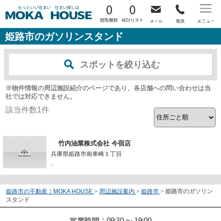
0
0
姫路市のガソリンスタンド
スポットを絞り込む
※物件情報の周辺施設紹介のページであり、各店舗への問い合わせは当
社では対応できません。
該当件数
1
件
竹内油業株式会社 今宿店
兵庫県姫路市南車崎１丁目
-
姫路市の不動産｜MOKA HOUSE
>
周辺施設案内
>
姫路市
>
姫路市のガソリン
スタンド
営業時間：09:30 ～ 19:00