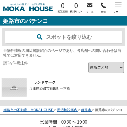
0
0
姫路市のパチンコ
スポットを絞り込む
※物件情報の周辺施設紹介のページであり、各店舗への問い合わせは当
社では対応できません。
該当件数
1
件
ランドマーク
兵庫県姫路市花田町一本松
-
姫路市の不動産｜MOKA HOUSE
>
周辺施設案内
>
姫路市
>
姫路市のパチンコ
営業時間：09:30 ～ 19:00