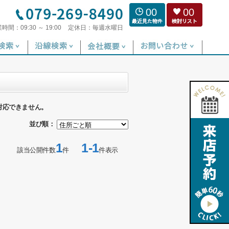
00
00
業時間：
09:30 ～ 19:00
定休日：
毎週水曜日
対応できません。
並び順：
1
1-1
該当公開件数
件
件表示