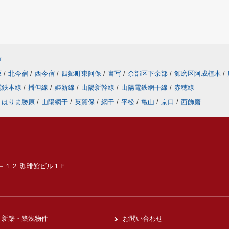
市
原
/
北今宿
/
西今宿
/
四郷町東阿保
/
書写
/
余部区下余部
/
飾磨区阿成植木
/
電鉄本線
/
播但線
/
姫新線
/
山陽新幹線
/
山陽電鉄網干線
/
赤穂線
はりま勝原
/
山陽網干
/
英賀保
/
網干
/
平松
/
亀山
/
京口
/
西飾磨
６－１２ 珈琲館ビル１Ｆ
新築・築浅物件
お問い合わせ