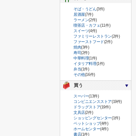
そば・うどん
(3件)
居酒屋
(7件)
ラーメン
(2件)
喫茶店・カフェ
(11件)
スイーツ
(4件)
ファミリーレストラン
(2件)
ファーストフード
(2件)
焼肉
(3件)
寿司
(2件)
中華料理
(1件)
イタリア料理
(1件)
弁当
(1件)
その他
(16件)
買う
スーパー
(13件)
コンビニエンスストア
(19件)
ドラッグストア
(19件)
文具店
(2件)
ショッピングセンター
(1件)
ペットショップ
(4件)
ホームセンター
(4件)
書店
(1件)