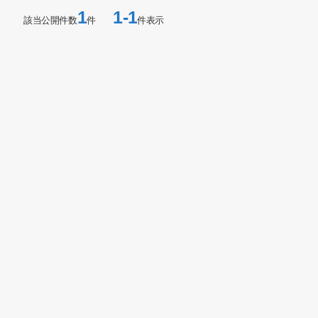
1
1-1
該当公開件数
件
件表示