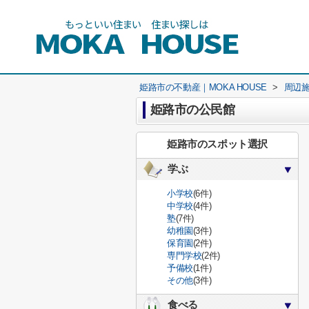
姫路市の不動産｜MOKA HOUSE
>
周辺
姫路市の公民館
姫路市のスポット選択
学ぶ
小学校
(6件)
中学校
(4件)
塾
(7件)
幼稚園
(3件)
保育園
(2件)
専門学校
(2件)
予備校
(1件)
その他
(3件)
食べる