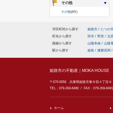
その他
その他
(4件)
市区町村から探す
姫路市
/
たつの
町名から探す
田寺
/
野里
/
北
路線から探す
山陽本線
/
山陽
駅から探す
姫路
/
播磨高岡
/
姫路市の不動産｜MOKA HOUSE
〒670-0056 兵庫県姫路市東今宿４丁目
TEL：079-269-8490 / FAX：079-269-8491
ホーム