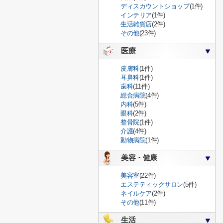
ディスカウントショップ
(1件)
インテリア
(1件)
生活雑貨店
(2件)
その他
(23件)
医療
皮膚科
(1件)
耳鼻科
(1件)
歯科
(11件)
総合病院
(4件)
内科
(5件)
眼科
(2件)
整骨院
(1件)
介護
(4件)
動物病院
(1件)
美容・健康
美容室
(22件)
エステティックサロン
(5件)
ネイルケア
(2件)
その他
(11件)
生活