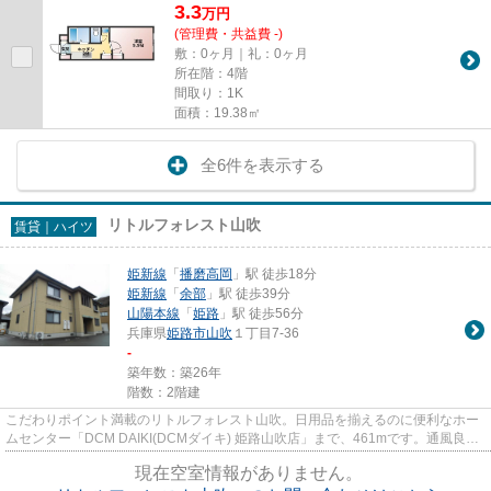
3.3
万
円
(管理費・共益費 -)
敷：0ヶ月｜礼：0ヶ月
所在階：4階
間取り：1K
面積：19.38㎡
全6件を表示する
リトルフォレスト山吹
賃貸｜ハイツ
姫新線
「
播磨高岡
」駅 徒歩18分
姫新線
「
余部
」駅 徒歩39分
山陽本線
「
姫路
」駅 徒歩56分
兵庫県
姫路市
山吹
１丁目7-36
-
築年数：築26年
階数：2階建
こだわりポイント満載のリトルフォレスト山吹。日用品を揃えるのに便利なホー
ムセンター「DCM DAIKI(DCMダイキ) 姫路山吹店」まで、461mです。通風良好
な物件です。姫路市エリアにある...
現在空室情報がありません。