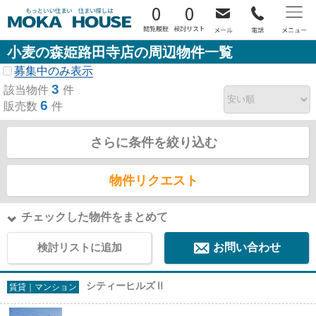
0
0
小麦の森姫路田寺店の周辺物件一覧
募集中のみ表示
3
該当物件
件
6
販売数
件
さらに条件を絞り込む
物件リクエスト
チェックした物件をまとめて
検討リストに追加
お問い合わせ
シティーヒルズⅡ
賃貸｜マンション