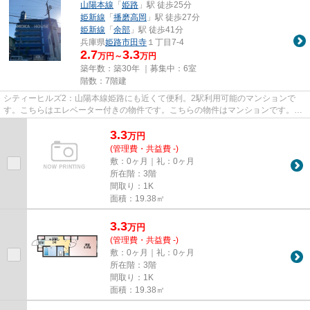
山陽本線
「
姫路
」駅 徒歩25分
姫新線
「
播磨高岡
」駅 徒歩27分
姫新線
「
余部
」駅 徒歩41分
兵庫県
姫路市
田寺
１丁目7-4
2.7
3.3
万円～
万円
築年数：築30年 ｜募集中：
6室
階数：7階建
シティーヒルズ2：山陽本線姫路にも近くて便利。2駅利用可能のマンションで
す。こちらはエレベーター付きの物件です。こちらの物件はマンションです。で
きるだけ早めに不動産情報を集...
3.3
万
円
(管理費・共益費 -)
敷：0ヶ月｜礼：0ヶ月
所在階：3階
間取り：1K
面積：19.38㎡
3.3
万
円
(管理費・共益費 -)
敷：0ヶ月｜礼：0ヶ月
所在階：3階
間取り：1K
面積：19.38㎡