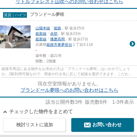
リトルフォレスト山吹へのお問い合わせはこちら
プランドール夢咲
賃貸｜ハイツ
山陽本線
「
姫路
」駅 徒歩25分
姫新線
「
余部
」駅 徒歩23分
姫新線
「
播磨高岡
」駅 徒歩27分
兵庫県
姫路市
東夢前台
１丁目3-116
-
築年数：築21年
階数：2階建
姫路市周辺にある物件をお求めの方は「プランドール夢咲」はいかがでしょう
か。2駅利用可能なので、用途や行き先に応じて経路を選択できます。こだわり
条件、通風良好のシンプルな作り...
現在空室情報がありません。
プランドール夢咲へのお問い合わせはこちら
該当公開件数
3
件 販売数
6
件
1-3
件表示
チェックした物件をまとめて
検討リストに追加
お問い合わせ