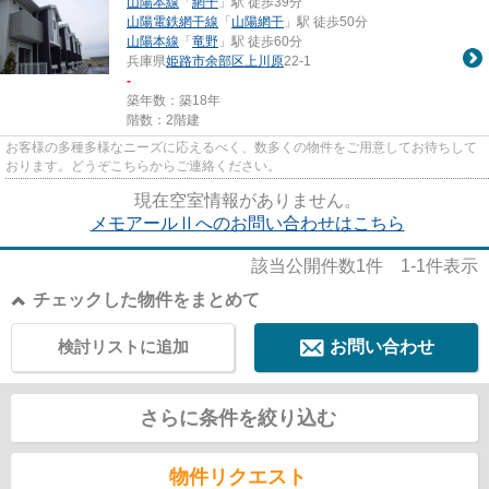
山陽本線
「
網干
」駅 徒歩39分
山陽電鉄網干線
「
山陽網干
」駅 徒歩50分
山陽本線
「
竜野
」駅 徒歩60分
兵庫県
姫路市
余部区上川原
22-1
-
築年数：築18年
階数：2階建
お客様の多種多様なニーズに応えるべく、数多くの物件をご用意してお待ちして
おります。どうぞこちらからご連絡ください。
現在空室情報がありません。
メモアールⅡへのお問い合わせはこちら
該当公開件数
1
件
1-1
件表示
チェックした物件をまとめて
検討リストに追加
お問い合わせ
さらに条件を絞り込む
物件リクエスト