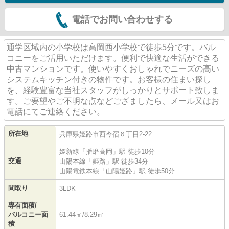
電話でお問い合わせする
通学区域内の小学校は高岡西小学校で徒歩5分です。バル
コニーをご活用いただけます。便利で快適な生活ができる
中古マンションです。使いやすくおしゃれでニーズの高い
システムキッチン付きの物件です。お客様の住まい探し
を、経験豊富な当社スタッフがしっかりとサポート致しま
す。ご要望やご不明な点などござましたら、メール又はお
電話にてご連絡ください。
所在地
兵庫県
姫路市
西今宿
６丁目2-22
姫新線
「
播磨高岡
」駅 徒歩10分
交通
山陽本線
「
姫路
」駅 徒歩34分
山陽電鉄本線
「
山陽姫路
」駅 徒歩50分
間取り
3LDK
専有面積/
バルコニー面
61.44㎡/8.29㎡
積