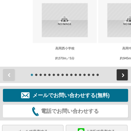
高岡西小学校
高岡
約370m／5分
約945
前
メールでお問い合わせする(無料)
電話でお問い合わせする