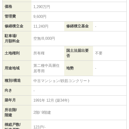
価格
1,290万円
管理費
9,600円
修繕積立金
修繕積立基金
11,240円
-
駐車場/
空無/8,000円
月額料金
国土法届出要
土地権利
所有権
不要
否
第二種中高層住
用途地域
地勢
-
居専用
種別/構造
中古マンション/鉄筋コンクリート
向き
-
築年月
1991年 12月 (築34年)
所在階/
2階/ 9階建
階建
棟総戸数/
123戸/-