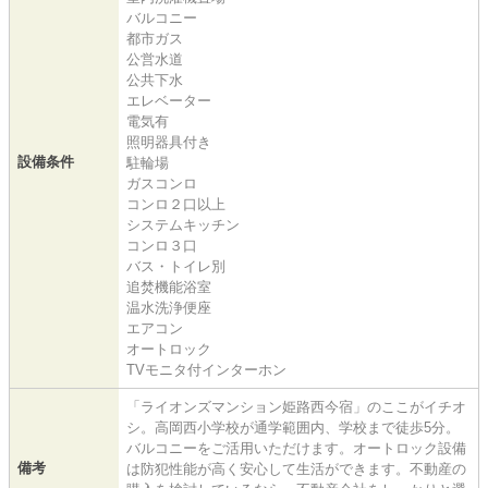
バルコニー
都市ガス
公営水道
公共下水
エレベーター
電気有
照明器具付き
設備条件
駐輪場
ガスコンロ
コンロ２口以上
システムキッチン
コンロ３口
バス・トイレ別
追焚機能浴室
温水洗浄便座
エアコン
オートロック
TVモニタ付インターホン
「ライオンズマンション姫路西今宿」のここがイチオ
シ。高岡西小学校が通学範囲内、学校まで徒歩5分。
バルコニーをご活用いただけます。オートロック設備
備考
は防犯性能が高く安心して生活ができます。不動産の