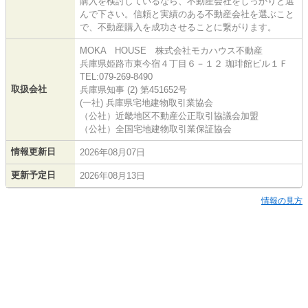
購入を検討しているなら、不動産会社をしっかりと選
んで下さい。信頼と実績のある不動産会社を選ぶこと
で、不動産購入を成功させることに繋がります。
MOKA HOUSE 株式会社モカハウス不動産
兵庫県姫路市東今宿４丁目６－１２ 珈琲館ビル１Ｆ
TEL:079-269-8490
取扱会社
兵庫県知事 (2) 第451652号
(一社) 兵庫県宅地建物取引業協会
（公社）近畿地区不動産公正取引協議会加盟
（公社）全国宅地建物取引業保証協会
情報更新日
2026年08月07日
更新予定日
2026年08月13日
情報の見方