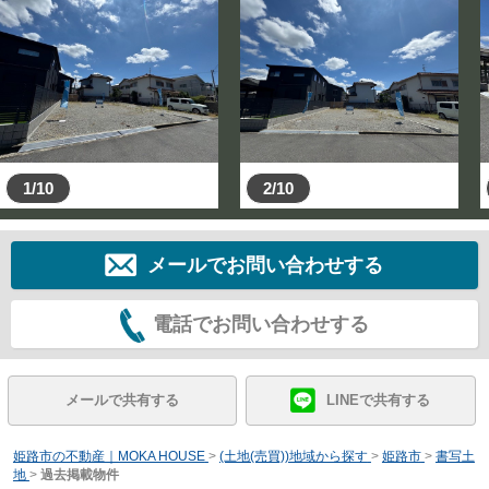
1/10
2/10
メールでお問い合わせする
電話でお問い合わせする
メールで共有する
LINEで共有する
姫路市の不動産｜MOKA HOUSE
>
(土地(売買))地域から探す
>
姫路市
>
書写土
地
>
過去掲載物件