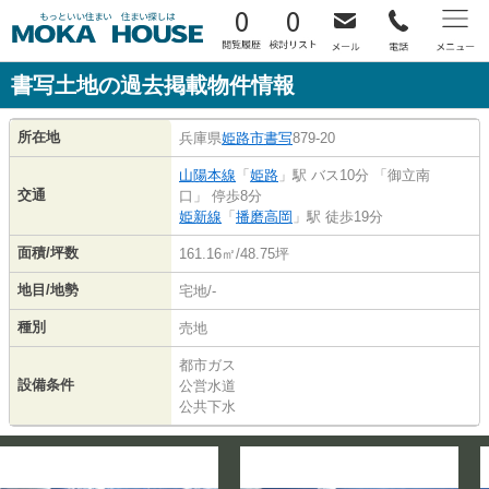
0
0
書写土地の過去掲載物件情報
所在地
兵庫県
姫路市
書写
879-20
山陽本線
「
姫路
」駅 バス10分 「御立南
交通
口」 停歩8分
姫新線
「
播磨高岡
」駅 徒歩19分
面積/坪数
161.16㎡/48.75坪
地目/地勢
宅地/-
種別
売地
都市ガス
設備条件
公営水道
公共下水