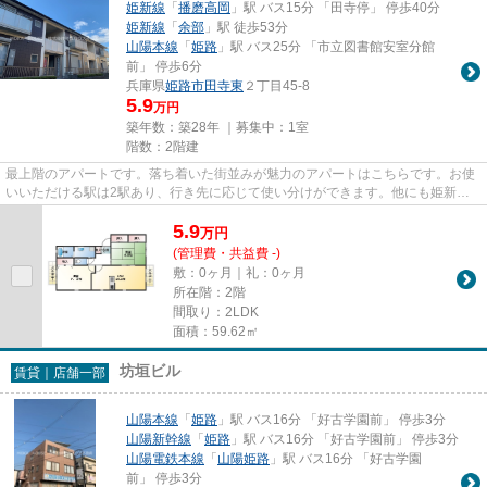
姫新線
「
播磨高岡
」駅 バス15分 「田寺停」 停歩40分
姫新線
「
余部
」駅 徒歩53分
山陽本線
「
姫路
」駅 バス25分 「市立図書館安室分館
前」 停歩6分
兵庫県
姫路市
田寺東
２丁目45-8
5.9
万円
築年数：築28年 ｜募集中：
1室
階数：2階建
最上階のアパートです。落ち着いた街並みが魅力のアパートはこちらです。お使
いいただける駅は2駅あり、行き先に応じて使い分けができます。他にも姫新線
播磨高岡近くの物件をご覧にな...
5.9
万
円
(管理費・共益費 -)
敷：0ヶ月｜礼：0ヶ月
所在階：2階
間取り：2LDK
面積：59.62㎡
坊垣ビル
賃貸｜店舗一部
山陽本線
「
姫路
」駅 バス16分 「好古学園前」 停歩3分
山陽新幹線
「
姫路
」駅 バス16分 「好古学園前」 停歩3分
山陽電鉄本線
「
山陽姫路
」駅 バス16分 「好古学園
前」 停歩3分