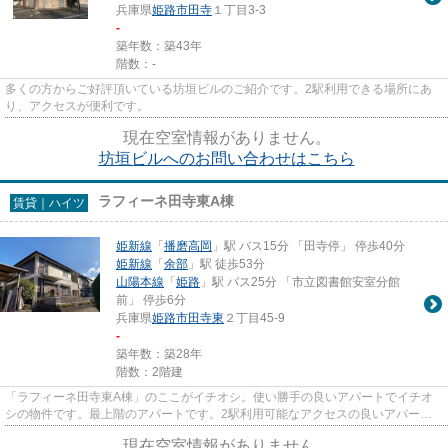
兵庫県
姫路市
田寺
１丁目3-3
-
築年数：築43年
階数：-
多くの方からご好評頂いている坊垣ビルのご紹介です。2駅利用できる場所にあ
り、アクセスが便利です。
現在空室情報がありません。
坊垣ビルへのお問い合わせはこちら
ラフィーネ田寺東A棟
賃貸｜ハイツ
姫新線
「
播磨高岡
」駅 バス15分 「田寺停」 停歩40分
姫新線
「
余部
」駅 徒歩53分
山陽本線
「
姫路
」駅 バス25分 「市立図書館安室分館
前」 停歩6分
兵庫県
姫路市
田寺東
２丁目45-9
-
築年数：築28年
階数：2階建
「ラフィーネ田寺東A棟」のここがイチオシ。使い勝手の良いアパートでイチオ
シの物件です。最上階のアパートです。2駅利用可能なアクセスの良いアパート
です。お客様の多種多様なニー...
現在空室情報がありません。