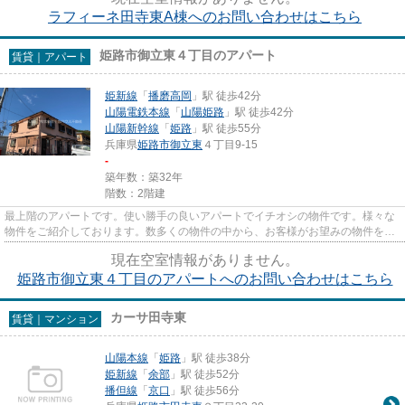
ラフィーネ田寺東A棟へのお問い合わせはこちら
姫路市御立東４丁目のアパート
賃貸｜アパート
姫新線
「
播磨高岡
」駅 徒歩42分
山陽電鉄本線
「
山陽姫路
」駅 徒歩42分
山陽新幹線
「
姫路
」駅 徒歩55分
兵庫県
姫路市
御立東
４丁目9-15
-
築年数：築32年
階数：2階建
最上階のアパートです。使い勝手の良いアパートでイチオシの物件です。様々な
物件をご紹介しております。数多くの物件の中から、お客様がお望みの物件をお
選び下さい。私たちがサポー...
現在空室情報がありません。
姫路市御立東４丁目のアパートへのお問い合わせはこちら
カーサ田寺東
賃貸｜マンション
山陽本線
「
姫路
」駅 徒歩38分
姫新線
「
余部
」駅 徒歩52分
播但線
「
京口
」駅 徒歩56分