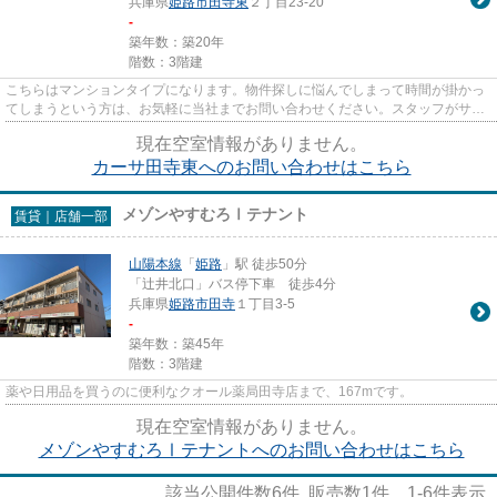
兵庫県
姫路市
田寺東
２丁目23-20
-
築年数：築20年
階数：3階建
こちらはマンションタイプになります。物件探しに悩んでしまって時間が掛かっ
てしまうという方は、お気軽に当社までお問い合わせください。スタッフがサポ
ートさせていただきます。
現在空室情報がありません。
カーサ田寺東へのお問い合わせはこちら
メゾンやすむろⅠテナント
賃貸｜店舗一部
山陽本線
「
姫路
」駅 徒歩50分
「辻井北口」バス停下車 徒歩4分
兵庫県
姫路市
田寺
１丁目3-5
-
築年数：築45年
階数：3階建
薬や日用品を買うのに便利なクオール薬局田寺店まで、167mです。
現在空室情報がありません。
メゾンやすむろⅠテナントへのお問い合わせはこちら
該当公開件数
6
件 販売数
1
件
1-6
件表示