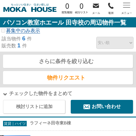
0
0
パソコン教室ホエール 田寺校の周辺物件一覧
募集中のみ表示
6
該当物件
件
1
販売数
件
さらに条件を絞り込む
物件リクエスト
チェックした物件をまとめて
検討リストに追加
お問い合わせ
ラフィーネ田寺東B棟
賃貸｜ハイツ