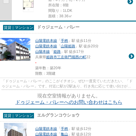
所在階：8階
間取り：1LDK
面積：38.36㎡
ドゥジェーム・パレー
賃貸｜マンション
山陽電鉄本線
「
手柄
」駅 徒歩11分
山陽電鉄本線
「
山陽姫路
」駅 徒歩20分
山陽本線
「
姫路
」駅 徒歩17分
兵庫県
姫路市
三左衛門堀西の町
22
-
築年数：築20年
階数：3階建
「ドゥジェーム・パレー」のここがイチオシ。ぜひ一度見ていただきたい、「ド
ゥジェーム・パレー」です。付近に駅が2駅あり、行き先に応じて使い分けがで
きます。防犯対策もバッチリな...
現在空室情報がありません。
ドゥジェーム・パレーへのお問い合わせはこちら
エルグランコウショウ
賃貸｜マンション
山陽電鉄本線
「
手柄
」駅 徒歩12分
山陽電鉄本線
「
亀山
」駅 徒歩12分