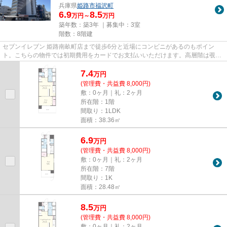
兵庫県
姫路市
福沢町
6.9
8.5
万円～
万円
築年数：築3年 ｜募集中：
3室
階数：8階建
セブンイレブン 姫路南畝町店まで徒歩6分と近場にコンビニがあるのもポイン
ト。こちらの物件では初期費用をカードでお支払いいただけます。高層階は覗か
れる心配がないので人目を気に...
7.4
万
円
(管理費・共益費 8,000円)
敷：0ヶ月｜礼：2ヶ月
所在階：1階
間取り：1LDK
面積：38.36㎡
6.9
万
円
(管理費・共益費 8,000円)
敷：0ヶ月｜礼：2ヶ月
所在階：7階
間取り：1K
面積：28.48㎡
8.5
万
円
(管理費・共益費 8,000円)
敷：0ヶ月｜礼：2ヶ月