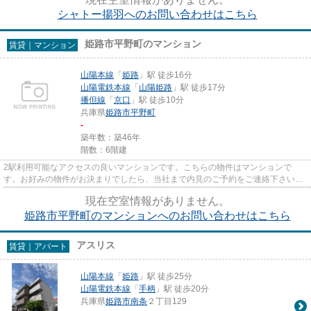
シャトー揚羽へのお問い合わせはこちら
姫路市平野町のマンション
賃貸｜マンション
山陽本線
「
姫路
」駅 徒歩16分
山陽電鉄本線
「
山陽姫路
」駅 徒歩17分
播但線
「
京口
」駅 徒歩10分
兵庫県
姫路市
平野町
-
築年数：築46年
階数：6階建
2駅利用可能なアクセスの良いマンションです。こちらの物件はマンションで
す。お好みの物件がお決まりでしたら、当社まで内見のご予約をご連絡下さい。
お客様のお求めの物件を見つける...
現在空室情報がありません。
姫路市平野町のマンションへのお問い合わせはこちら
アスリス
賃貸｜アパート
山陽本線
「
姫路
」駅 徒歩25分
山陽電鉄本線
「
手柄
」駅 徒歩20分
兵庫県
姫路市
南条
２丁目129