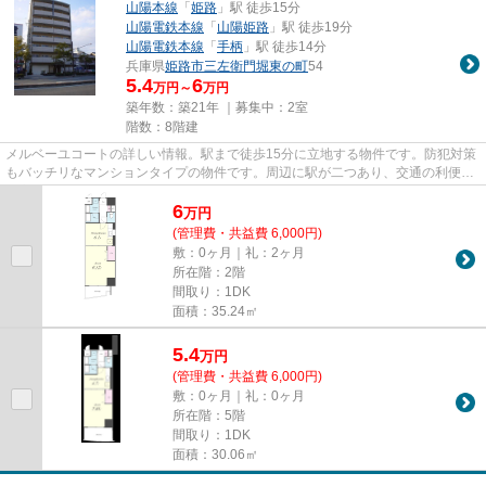
山陽本線
「
姫路
」駅 徒歩15分
山陽電鉄本線
「
山陽姫路
」駅 徒歩19分
山陽電鉄本線
「
手柄
」駅 徒歩14分
兵庫県
姫路市
三左衛門堀東の町
54
5.4
6
万円～
万円
築年数：築21年 ｜募集中：
2室
階数：8階建
メルベーユコートの詳しい情報。駅まで徒歩15分に立地する物件です。防犯対策
もバッチリなマンションタイプの物件です。周辺に駅が二つあり、交通の利便性
が高いです。できるだけ早め...
6
万
円
(管理費・共益費 6,000円)
敷：0ヶ月｜礼：2ヶ月
所在階：2階
間取り：1DK
面積：35.24㎡
5.4
万
円
(管理費・共益費 6,000円)
敷：0ヶ月｜礼：0ヶ月
所在階：5階
間取り：1DK
面積：30.06㎡