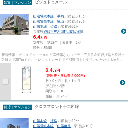
ビジュドゥメール
賃貸｜マンション
山陽電鉄本線
「
手柄
」駅 徒歩13分
山陽電鉄本線
「
亀山
」駅 徒歩20分
山陽本線
「
姫路
」駅 徒歩21分
兵庫県
姫路市
三左衛門堀西の町
9
6.4
万円
築年数：築12年 ｜募集中：
1室
階数：3階建
新着情報：ビジュドゥメールの空室情報ならコチラ。三井住友銀行姫路市役所出
張所まで357mです。クレジットカードで初期費用をお支払いいただける物件で
す。タイル張りのきれいな外観...
6.4
万
円
(管理費・共益費 5,000円)
敷：0ヶ月｜礼：1ヶ月
所在階：2階
間取り：1K
面積：31.74㎡
クロスフロント十二所線
賃貸｜マンション
山陽本線
「
姫路
」駅 徒歩12分
山陽電鉄本線
「
山陽姫路
」駅 徒歩10分