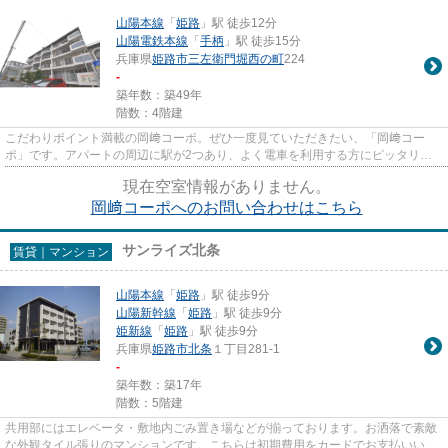
山陽本線
「
姫路
」駅 徒歩12分
山陽電鉄本線
「
手柄
」駅 徒歩15分
兵庫県
姫路市
三左衛門堀西の町
224
-
築年数：築49年
階数：4階建
こだわりポイント満載の岡﨑コーポ。ぜひ一度見ていただきたい、「岡﨑コー
ポ」です。アパートの周辺に駅が2つあり、よく電車を利用する方にピッタリで
す。こちらの物件はアパートです...
現在空室情報がありません。
岡﨑コーポへのお問い合わせはこちら
サンライズ北条
賃貸｜マンション
山陽本線
「
姫路
」駅 徒歩9分
山陽新幹線
「
姫路
」駅 徒歩9分
姫新線
「
姫路
」駅 徒歩9分
兵庫県
姫路市
北条
１丁目281-1
-
築年数：築17年
階数：5階建
共用部にはエレベータ・敷地内ごみ置き場などが揃っております。お洒落で素敵
な外観タイル張りのマンションです。こちらは初期費用をカードでお支払いいた