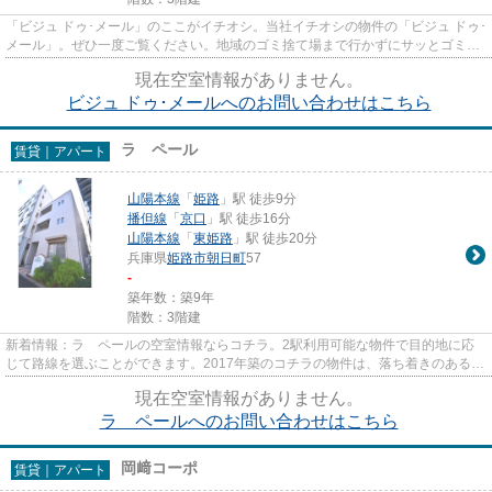
「ビジュ ドゥ･メール」のここがイチオシ。当社イチオシの物件の「ビジュ ドゥ･
メール」。ぜひ一度ご覧ください。地域のゴミ捨て場まで行かずにサッとゴミ出
しできるように、共用部に...
現在空室情報がありません。
ビジュ ドゥ･メールへのお問い合わせはこちら
ラ ペール
賃貸｜アパート
山陽本線
「
姫路
」駅 徒歩9分
播但線
「
京口
」駅 徒歩16分
山陽本線
「
東姫路
」駅 徒歩20分
兵庫県
姫路市
朝日町
57
-
築年数：築9年
階数：3階建
新着情報：ラ ペールの空室情報ならコチラ。2駅利用可能な物件で目的地に応
じて路線を選ぶことができます。2017年築のコチラの物件は、落ち着きのある室
内が魅力的です。駅から徒歩9...
現在空室情報がありません。
ラ ペールへのお問い合わせはこちら
岡﨑コーポ
賃貸｜アパート