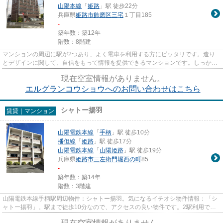
山陽本線
「
姫路
」駅 徒歩22分
兵庫県
姫路市
飾磨区三宅
１丁目185
-
築年数：築12年
階数：8階建
マンションの周辺に駅が2つあり、よく電車を利用する方にピッタリです。造り
とデザインに関して、自信をもって情報を提供できるマンションです。しっかり
とした造りが自慢の築8年のマ...
現在空室情報がありません。
エルグランコウショウへのお問い合わせはこちら
シャトー揚羽
賃貸｜マンション
山陽電鉄本線
「
手柄
」駅 徒歩10分
播但線
「
姫路
」駅 徒歩17分
山陽電鉄本線
「
山陽姫路
」駅 徒歩19分
兵庫県
姫路市
三左衛門堀西の町
85
-
築年数：築14年
階数：3階建
山陽電鉄本線手柄駅周辺物件：シャトー揚羽。気になるイチオシ物件情報：「シ
ャトー揚羽」。駅まで徒歩10分なので、アクセスの良い物件です。2駅利用でき
る場所にあり、アクセスが便利...
現在空室情報がありません。