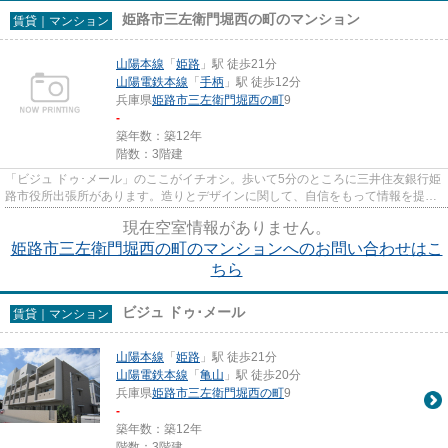
姫路市三左衛門堀西の町のマンション
賃貸｜マンション
山陽本線
「
姫路
」駅 徒歩21分
山陽電鉄本線
「
手柄
」駅 徒歩12分
兵庫県
姫路市
三左衛門堀西の町
9
-
築年数：築12年
階数：3階建
「ビジュ ドゥ･メール」のここがイチオシ。歩いて5分のところに三井住友銀行姫
路市役所出張所があります。造りとデザインに関して、自信をもって情報を提供
できるマンションです。2駅...
現在空室情報がありません。
姫路市三左衛門堀西の町のマンションへのお問い合わせはこ
ちら
ビジュ ドゥ･メール
賃貸｜マンション
山陽本線
「
姫路
」駅 徒歩21分
山陽電鉄本線
「
亀山
」駅 徒歩20分
兵庫県
姫路市
三左衛門堀西の町
9
-
築年数：築12年
階数：3階建