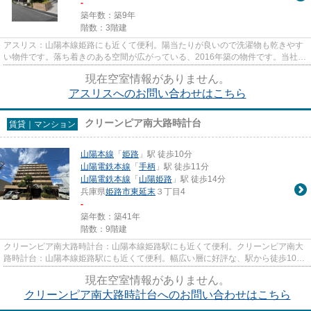
-
築年数：築9年
階数：3階建
アスリス：山陽本線姫路にも近くて便利。陽当たりが良いので洗濯物も乾きやす
い物件です。落ち着きのある空間が広がっている、2016年築の物件です。当社ス
タッフが地域の賃貸情報をご...
現在空室情報がありません。
アスリスへのお問い合わせはこちら
クリーンピア南大路時計台
賃貸｜マンション
山陽本線
「
姫路
」駅 徒歩10分
山陽電鉄本線
「
手柄
」駅 徒歩11分
山陽電鉄本線
「
山陽姫路
」駅 徒歩14分
兵庫県
姫路市
東延末
３丁目4
-
築年数：築41年
階数：9階建
クリーンピア南大路時計台：山陽本線姫路駅にも近くて便利。クリーンピア南大
路時計台：山陽本線姫路駅にも近くて便利。幅広い層に好評な、駅から徒歩10分
に立地する物件です。移動範...
現在空室情報がありません。
クリーンピア南大路時計台へのお問い合わせはこちら