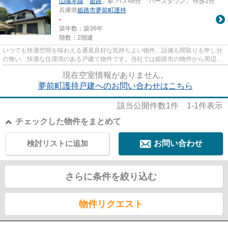
山陽本線
「
姫路
」駅 バス46分 「バーズタウン」 停歩2分
兵庫県
姫路市
夢前町護持
-
築年数：築36年
階数：2階建
いつでも快適空間を味わえる通風良好な気持ちよい物件。設備も間取りも申し分
の無い、快適な住環境のある戸建て物件です。当社では姫路市の物件から周辺地
域の物件まで、豊富な賃貸情...
現在空室情報がありません。
夢前町護持戸建へのお問い合わせはこちら
該当公開件数
1
件
1-1
件表示
チェックした物件をまとめて
検討リストに追加
お問い合わせ
さらに条件を絞り込む
物件リクエスト