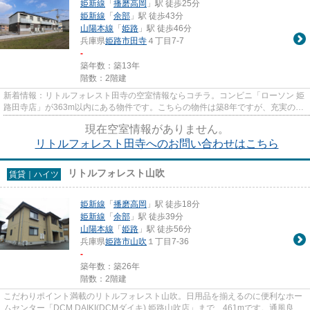
姫新線
「
播磨高岡
」駅 徒歩25分
姫新線
「
余部
」駅 徒歩43分
山陽本線
「
姫路
」駅 徒歩46分
兵庫県
姫路市
田寺
４丁目7-7
-
築年数：築13年
階数：2階建
新着情報：リトルフォレスト田寺の空室情報ならコチラ。コンビニ「ローソン 姫
路田寺店」が363m以内にある物件です。こちらの物件は築8年ですが、充実の設
備が整っています。物件情報...
現在空室情報がありません。
リトルフォレスト田寺へのお問い合わせはこちら
リトルフォレスト山吹
賃貸｜ハイツ
姫新線
「
播磨高岡
」駅 徒歩18分
姫新線
「
余部
」駅 徒歩39分
山陽本線
「
姫路
」駅 徒歩56分
兵庫県
姫路市
山吹
１丁目7-36
-
築年数：築26年
階数：2階建
こだわりポイント満載のリトルフォレスト山吹。日用品を揃えるのに便利なホー
ムセンター「DCM DAIKI(DCMダイキ) 姫路山吹店」まで、461mです。通風良好