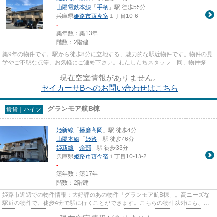
山陽電鉄本線
「
手柄
」駅 徒歩55分
兵庫県
姫路市
西今宿
１丁目10-6
-
築年数：築13年
階数：2階建
築9年の物件です。駅から徒歩8分に立地する、魅力的な駅近物件です。物件の見
学やご不明な点等、お気軽にご連絡下さい。わたしたちスタッフ一同、物件探し
のサポートを致します。
現在空室情報がありません。
セイカーサBへのお問い合わせはこちら
グランモア航B棟
賃貸｜ハイツ
姫新線
「
播磨高岡
」駅 徒歩4分
山陽本線
「
姫路
」駅 徒歩46分
姫新線
「
余部
」駅 徒歩33分
兵庫県
姫路市
西今宿
１丁目10-13-2
-
築年数：築17年
階数：2階建
姫路市近辺での物件情報：大好評のあの物件「グランモア航B棟」。高ニーズな
駅近の物件で、徒歩4分で駅に行くことができます。こちらの物件以外にも、姫
新線播磨高岡近くの物件情報を...