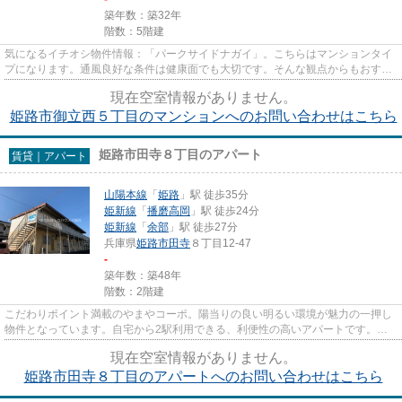
築年数：築32年
階数：5階建
気になるイチオシ物件情報：「パークサイドナガイ」。こちらはマンションタイ
プになります。通風良好な条件は健康面でも大切です。そんな観点からもおすす
めの物件をご提供します。移...
現在空室情報がありません。
姫路市御立西５丁目のマンションへのお問い合わせはこちら
姫路市田寺８丁目のアパート
賃貸｜アパート
山陽本線
「
姫路
」駅 徒歩35分
姫新線
「
播磨高岡
」駅 徒歩24分
姫新線
「
余部
」駅 徒歩27分
兵庫県
姫路市
田寺
８丁目12-47
-
築年数：築48年
階数：2階建
こだわりポイント満載のやまやコーポ。陽当りの良い明るい環境が魅力の一押し
物件となっています。自宅から2駅利用できる、利便性の高いアパートです。落
ち着いた街並みが魅力のアパー...
現在空室情報がありません。
姫路市田寺８丁目のアパートへのお問い合わせはこちら