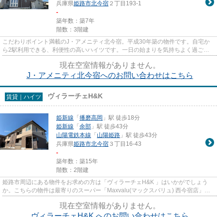
兵庫県
姫路市
北今宿
２丁目193-1
-
築年数：築7年
階数：3階建
こだわりポイント満載のJ・アメニティ北今宿。平成30年築の物件です。自宅か
ら2駅利用できる、利便性の高いハイツです。一日の始まりを気持ちよく過ごせ
る陽当たりの良い物件です。で...
現在空室情報がありません。
J・アメニティ北今宿へのお問い合わせはこちら
ヴィラーチェH&K
賃貸｜ハイツ
姫新線
「
播磨高岡
」駅 徒歩18分
姫新線
「
余部
」駅 徒歩43分
山陽電鉄本線
「
山陽姫路
」駅 徒歩43分
兵庫県
姫路市
北今宿
３丁目16-43
-
築年数：築15年
階数：2階建
姫路市周辺にある物件をお求めの方は「ヴィラーチェH&K 」はいかがでしょう
か。こちらの物件は最寄りのスーパー「Maxvalu(マックスバリュ) 西今宿店」が
500m以内にあります。通風...
現在空室情報がありません。
ヴィラーチェH&K へのお問い合わせはこちら