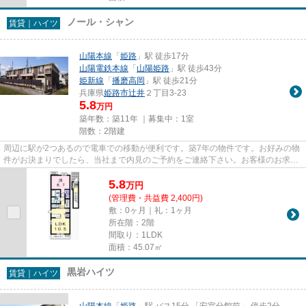
ノール・シャン
賃貸｜ハイツ
山陽本線
「
姫路
」駅 徒歩17分
山陽電鉄本線
「
山陽姫路
」駅 徒歩43分
姫新線
「
播磨高岡
」駅 徒歩21分
兵庫県
姫路市
辻井
２丁目3-23
5.8
万円
築年数：築11年 ｜募集中：
1室
階数：2階建
周辺に駅が2つあるので電車での移動が便利です。築7年の物件です。お好みの物
件がお決まりでしたら、当社まで内見のご予約をご連絡下さい。お客様のお求め
の物件を見つけるお手伝いを...
5.8
万
円
(管理費・共益費 2,400円)
敷：0ヶ月｜礼：1ヶ月
所在階：2階
間取り：1LDK
面積：45.07㎡
黒岩ハイツ
賃貸｜ハイツ
山陽本線
「
姫路
」駅 バス15分 「安室分館前」 停歩2分