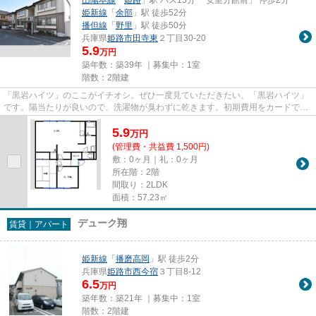
姫新線
「
余部
」駅 徒歩52分
播但線
「
野里
」駅 徒歩50分
兵庫県
姫路市
田寺東
２丁目30-20
5.9
万円
築年数：築39年 ｜募集中：
1室
階数：2階建
「黒岩ハイツ」のここがイチオシ。ぜひ一度見ていただきたい、「黒岩ハイツ」
です。陽当たりが良いので、洗濯物が臭わずに乾きます。初期費用をカードでお
支払いいただけるので、カー...
5.9
万
円
(管理費・共益費 1,500円)
敷：0ヶ月｜礼：0ヶ月
所在階：2階
間取り：2LDK
面積：57.23㎡
デューク翔
賃貸｜アパート
姫新線
「
播磨高岡
」駅 徒歩2分
兵庫県
姫路市
西今宿
３丁目8-12
6.5
万円
築年数：築21年 ｜募集中：
1室
階数：2階建