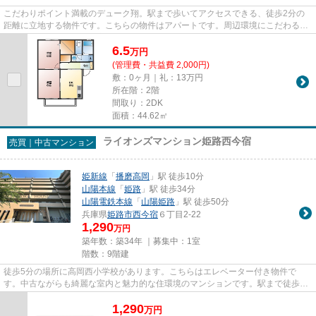
こだわりポイント満載のデューク翔。駅まで歩いてアクセスできる、徒歩2分の
距離に立地する物件です。こちらの物件はアパートです。周辺環境にこだわる方
にご紹介したいのが姫路市エリ...
6.5
万
円
(管理費・共益費 2,000円)
敷：0ヶ月｜礼：13万円
所在階：2階
間取り：2DK
面積：44.62㎡
ライオンズマンション姫路西今宿
売買｜中古マンション
姫新線
「
播磨高岡
」駅 徒歩10分
山陽本線
「
姫路
」駅 徒歩34分
山陽電鉄本線
「
山陽姫路
」駅 徒歩50分
兵庫県
姫路市
西今宿
６丁目2-22
1,290
万円
築年数：築34年 ｜募集中：
1室
階数：9階建
徒歩5分の場所に高岡西小学校があります。こちらはエレベーター付き物件で
す。中古ながらも綺麗な室内と魅力的な住環境のマンションです。駅まで徒歩10
分の場所にある物件です。不動産...
1,290
万
円