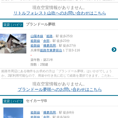
な物件です。姫路市エリアにある...
現在空室情報がありません。
リトルフォレスト山吹へのお問い合わせはこちら
プランドール夢咲
賃貸｜ハイツ
山陽本線
「
姫路
」駅 徒歩25分
姫新線
「
余部
」駅 徒歩23分
姫新線
「
播磨高岡
」駅 徒歩27分
兵庫県
姫路市
東夢前台
１丁目3-116
-
築年数：築21年
階数：2階建
姫路市周辺にある物件をお求めの方は「プランドール夢咲」はいかがでしょう
か。2駅利用可能なので、用途や行き先に応じて経路を選択できます。こだわり
条件、通風良好のシンプルな作り...
現在空室情報がありません。
プランドール夢咲へのお問い合わせはこちら
セイカーサB
賃貸｜ハイツ
姫新線
「
播磨高岡
」駅 徒歩8分
姫新線
「
余部
」駅 徒歩34分