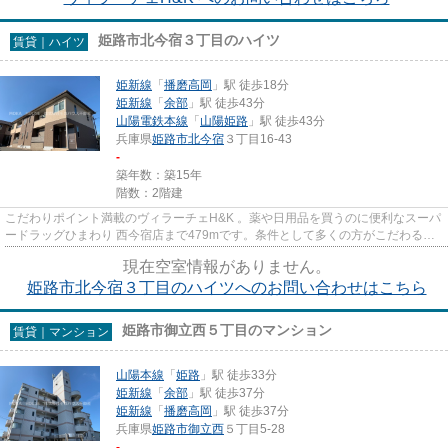
姫路市北今宿３丁目のハイツ
賃貸｜ハイツ
姫新線
「
播磨高岡
」駅 徒歩18分
姫新線
「
余部
」駅 徒歩43分
山陽電鉄本線
「
山陽姫路
」駅 徒歩43分
兵庫県
姫路市
北今宿
３丁目16-43
-
築年数：築15年
階数：2階建
こだわりポイント満載のヴィラーチェH&K 。薬や日用品を買うのに便利なスーパ
ードラッグひまわり 西今宿店まで479mです。条件として多くの方がこだわる、
陽当りも良好な物件です。...
現在空室情報がありません。
姫路市北今宿３丁目のハイツへのお問い合わせはこちら
姫路市御立西５丁目のマンション
賃貸｜マンション
山陽本線
「
姫路
」駅 徒歩33分
姫新線
「
余部
」駅 徒歩37分
姫新線
「
播磨高岡
」駅 徒歩37分
兵庫県
姫路市
御立西
５丁目5-28
-