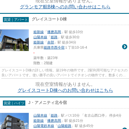
現在空室情報がありません。
グランモア航B棟へのお問い合わせはこちら
グレイスコートD棟
賃貸｜アパート
姫新線
「
播磨高岡
」駅 徒歩10分
山陽本線
「
姫路
」駅 徒歩30分
姫新線
「
余部
」駅 徒歩34分
兵庫県
姫路市
西今宿
１丁目10-16-4
-
築年数：築23年
階数：2階建
グレイスコートD棟の詳しい情報。築19年の物件です。2駅利用可能なアクセスの
良いアパートです。使い勝手の良いアパートでイチオシの物件です。数多くの物
件をご用意しております。お...
現在空室情報がありません。
グレイスコートD棟へのお問い合わせはこちら
J・アメニティ北今宿
賃貸｜ハイツ
山陽本線
「
姫路
」駅 バス10分 「名古山西口停」 停歩4分
姫新線
「
播磨高岡
」駅 徒歩21分
山陽電鉄本線
「
山陽姫路
」駅 徒歩45分