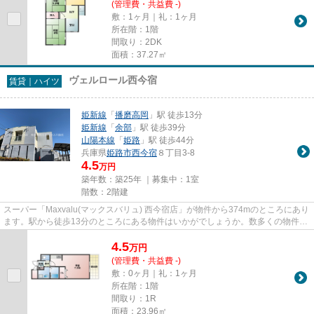
(管理費・共益費 -)
敷：1ヶ月｜礼：1ヶ月
所在階：1階
間取り：2DK
面積：37.27㎡
ヴェルロール西今宿
賃貸｜ハイツ
姫新線
「
播磨高岡
」駅 徒歩13分
姫新線
「
余部
」駅 徒歩39分
山陽本線
「
姫路
」駅 徒歩44分
兵庫県
姫路市
西今宿
８丁目3-8
4.5
万円
築年数：築25年 ｜募集中：
1室
階数：2階建
スーパー「Maxvalu(マックスバリュ) 西今宿店」が物件から374mのところにあり
ます。駅から徒歩13分のところにある物件はいかがでしょうか。数多くの物件を
ご用意しております。お客様...
4.5
万
円
(管理費・共益費 -)
敷：0ヶ月｜礼：1ヶ月
所在階：1階
間取り：1R
面積：23.96㎡