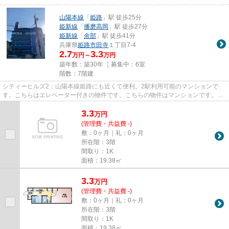
山陽本線
「
姫路
」駅 徒歩25分
姫新線
「
播磨高岡
」駅 徒歩27分
姫新線
「
余部
」駅 徒歩41分
兵庫県
姫路市
田寺
１丁目7-4
2.7
3.3
万円～
万円
築年数：築30年 ｜募集中：
6室
階数：7階建
シティーヒルズ2：山陽本線姫路にも近くて便利。2駅利用可能のマンションで
す。こちらはエレベーター付きの物件です。こちらの物件はマンションです。で
きるだけ早めに不動産情報を集...
3.3
万
円
(管理費・共益費 -)
敷：0ヶ月｜礼：0ヶ月
所在階：3階
間取り：1K
面積：19.38㎡
3.3
万
円
(管理費・共益費 -)
敷：0ヶ月｜礼：0ヶ月
所在階：3階
間取り：1K
面積：19.38㎡