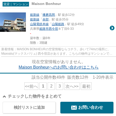
Maison Bonheur
賃貸｜マンション
姫新線
「
播磨高岡
」駅 徒歩12分
姫新線
「
余部
」駅 徒歩35分
山陽電鉄本線
「
山陽姫路
」駅 徒歩49分
兵庫県
姫路市
西今宿
８丁目6-33
-
築年数：築6年
階数：3階建
新着情報：MAISON BONHEURの空室情報ならコチラ。歩いて74mの場所に、
Maxvalu(マックスバリュ) 西今宿店があります。こちらの物件はマンションで
す。駅までのアクセスが良い、徒歩12分...
現在空室情報がありません。
Maison Bonheurへのお問い合わせはこちら
該当公開件数
49
件 販売数
12
件
1-20
件表示
1
2
3
<<前へ
次へ>>
最初
チェックした物件をまとめて
検討リストに追加
お問い合わせ