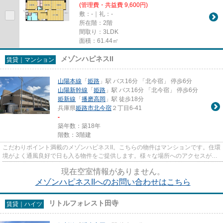
(管理費・共益費 9,600円)
敷：-｜礼：-
所在階：2階
間取り：3LDK
面積：61.44㎡
メゾンハピネスII
賃貸｜マンション
山陽本線
「
姫路
」駅 バス16分 「北今宿」 停歩6分
山陽新幹線
「
姫路
」駅 バス16分 「北今宿」 停歩6分
姫新線
「
播磨高岡
」駅 徒歩18分
兵庫県
姫路市
北今宿
２丁目6-41
-
築年数：築18年
階数：3階建
こだわりポイント満載のメゾンハピネスII。こちらの物件はマンションです。住環
境がよく通風良好で日も入る物件をご提供します。様々な場所へのアクセスがし
やすくなる2駅利用可能な物...
現在空室情報がありません。
メゾンハピネスIIへのお問い合わせはこちら
リトルフォレスト田寺
賃貸｜ハイツ