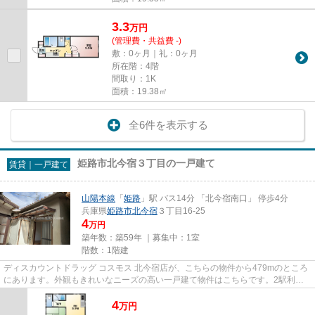
3.3
万
円
(管理費・共益費 -)
敷：0ヶ月｜礼：0ヶ月
所在階：4階
間取り：1K
面積：19.38㎡
全6件を表示する
姫路市北今宿３丁目の一戸建て
賃貸｜一戸建て
山陽本線
「
姫路
」駅 バス14分 「北今宿南口」 停歩4分
兵庫県
姫路市
北今宿
３丁目16-25
4
万円
築年数：築59年 ｜募集中：
1室
階数：1階建
ディスカウントドラッグ コスモス 北今宿店が、こちらの物件から479mのところ
にあります。外観もきれいなニーズの高い一戸建て物件はこちらです。2駅利用
可能でとても利便性の高い一戸...
4
万
円