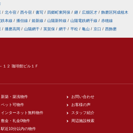
市
原
/
北今宿
/
西今宿
/
書写
/
四郷町東阿保
/
継
/
広畑区才
/
飾磨区阿成植木
電鉄本線
/
播但線
/
姫新線
/
山陽新幹線
/
山陽電鉄網干線
/
赤穂線
原
/
播磨高岡
/
山陽網干
/
英賀保
/
網干
/
平松
/
亀山
/
京口
/
西飾磨
６－１２ 珈琲館ビル１Ｆ
新築・築浅物件
お問い合わせ
ペット可物件
お客様の声
インターネット無料物件
スタッフ紹介
敷金・礼金0物件
周辺施設検索
駅近10分以内の物件