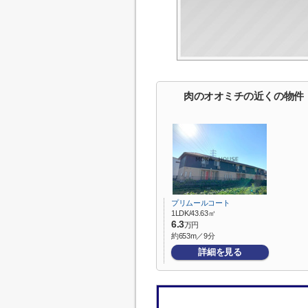
肉のオオミチの近くの物件
プリムールコート
1LDK/43.63㎡
6.3
万円
約653m／9分
詳細を見る