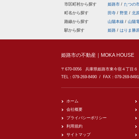
市区町村から探す
姫路市
/
たつの
町名から探す
田寺
/
野里
/
北
路線から探す
山陽本線
/
山陽
駅から探す
姫路
/
はりま勝
姫路市の不動産｜MOKA HOUSE
〒670-0056 兵庫県姫路市東今宿４丁目
TEL：079-269-8490 / FAX：079-269-8491
ホーム
会社概要
プライバシーポリシー
利用規約
サイトマップ