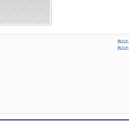
肉のオ
肉のオ