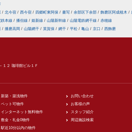
市
原
/
北今宿
/
西今宿
/
四郷町東阿保
/
書写
/
余部区下余部
/
飾磨区阿成植木
/
電鉄本線
/
播但線
/
姫新線
/
山陽新幹線
/
山陽電鉄網干線
/
赤穂線
原
/
播磨高岡
/
山陽網干
/
英賀保
/
網干
/
平松
/
亀山
/
京口
/
西飾磨
６－１２ 珈琲館ビル１Ｆ
新築・築浅物件
お問い合わせ
ペット可物件
お客様の声
インターネット無料物件
スタッフ紹介
敷金・礼金0物件
周辺施設検索
駅近10分以内の物件