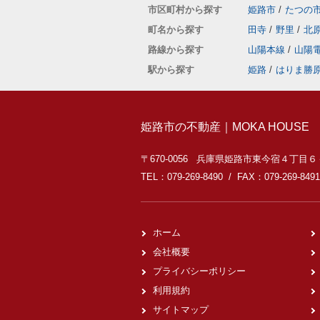
市区町村から探す
姫路市
/
たつの
町名から探す
田寺
/
野里
/
北
路線から探す
山陽本線
/
山陽
駅から探す
姫路
/
はりま勝
姫路市の不動産｜MOKA HOUSE
〒670-0056 兵庫県姫路市東今宿４丁目
TEL：079-269-8490 / FAX：079-269-8491
ホーム
会社概要
プライバシーポリシー
利用規約
サイトマップ