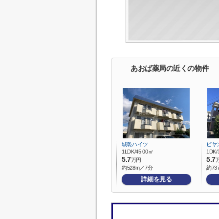
あおば薬局の近くの物件
城乾ハイツ
ビヤ
1LDK/45.00㎡
1DK/
5.7
5.7
万円
約528m／7分
約73
詳細を見る