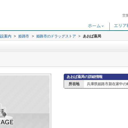
営
施設案内
>
姫路市
>
姫路市のドラッグストア
>
あおば薬局
あおば薬局の詳細情報
所在地
兵庫県姫路市新在家中の町3