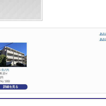
あお
あお
ン北八代
35.12㎡
万円
7m／10分
詳細を見る