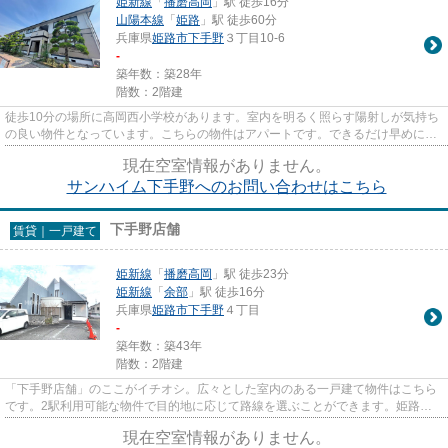
姫新線
「
播磨高岡
」駅 徒歩16分
山陽本線
「
姫路
」駅 徒歩60分
兵庫県
姫路市
下手野
３丁目10-6
-
築年数：築28年
階数：2階建
徒歩10分の場所に高岡西小学校があります。室内を明るく照らす陽射しが気持ち
の良い物件となっています。こちらの物件はアパートです。できるだけ早めに不
動産情報を集めたい方は当社...
現在空室情報がありません。
サンハイム下手野へのお問い合わせはこちら
下手野店舗
賃貸｜一戸建て
姫新線
「
播磨高岡
」駅 徒歩23分
姫新線
「
余部
」駅 徒歩16分
兵庫県
姫路市
下手野
４丁目
-
築年数：築43年
階数：2階建
「下手野店舗」のここがイチオシ。広々とした室内のある一戸建て物件はこちら
です。2駅利用可能な物件で目的地に応じて路線を選ぶことができます。姫路市
や姫新線播磨高岡周辺で賃貸戸...
現在空室情報がありません。