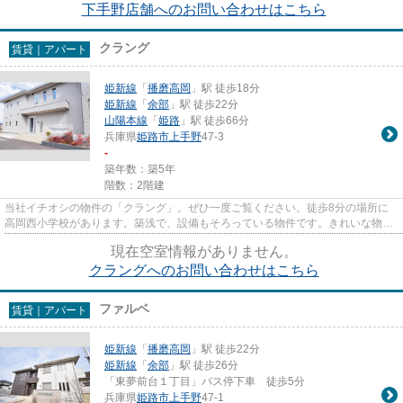
下手野店舗へのお問い合わせはこちら
クラング
賃貸｜アパート
姫新線
「
播磨高岡
」駅 徒歩18分
姫新線
「
余部
」駅 徒歩22分
山陽本線
「
姫路
」駅 徒歩66分
兵庫県
姫路市
上手野
47-3
-
築年数：築5年
階数：2階建
当社イチオシの物件の「クラング」。ぜひ一度ご覧ください。徒歩8分の場所に
高岡西小学校があります。築浅で、設備もそろっている物件です。きれいな物件
で気持ちもフレッシュ。こちら...
現在空室情報がありません。
クラングへのお問い合わせはこちら
ファルベ
賃貸｜アパート
姫新線
「
播磨高岡
」駅 徒歩22分
姫新線
「
余部
」駅 徒歩26分
「東夢前台１丁目」バス停下車 徒歩5分
兵庫県
姫路市
上手野
47-1