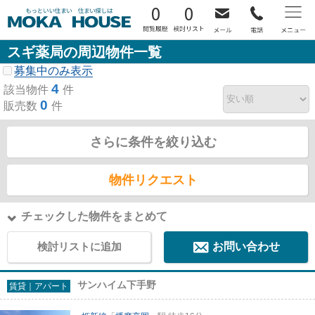
0
0
スギ薬局の周辺物件一覧
募集中のみ表示
4
該当物件
件
0
販売数
件
さらに条件を絞り込む
物件リクエスト
チェックした物件をまとめて
検討リストに追加
お問い合わせ
サンハイム下手野
賃貸｜アパート