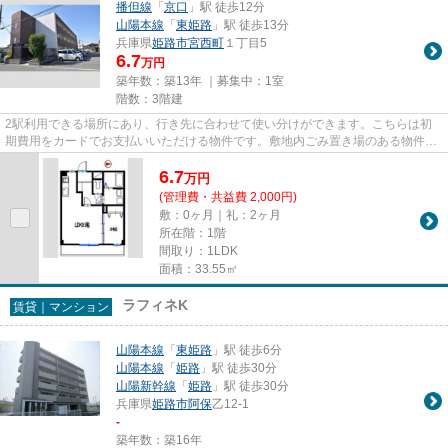
播但線
「
京口
」駅 徒歩12分
山陽本線
「
東姫路
」駅 徒歩13分
兵庫県
姫路市
宮西町
１丁目5
6.7
万円
築年数：築13年 ｜募集中：
1室
階数：3階建
2駅利用できる場所にあり、行き先に合わせて使い分けができます。こちらは初
期費用をカードでお支払いいただける物件です。敷地内ごみ置き場のある物件な
ので、ゴミ出しが楽です。駅ま...
6.7
万
円
(管理費・共益費 2,000円)
敷：0ヶ月｜礼：2ヶ月
所在階：1階
間取り：1LDK
面積：33.55㎡
ラフィネK
賃貸｜マンション
山陽本線
「
東姫路
」駅 徒歩6分
山陽本線
「
姫路
」駅 徒歩30分
山陽新幹線
「
姫路
」駅 徒歩30分
兵庫県
姫路市
阿保
乙12-1
-
築年数：築16年