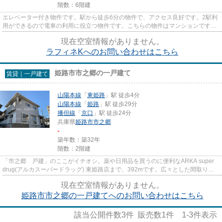
階数：6階建
エレベーター付き物件です。駅から徒歩6分の物件で、アクセス良好です。2駅利
用ができるので電車の利用に役立つ物件です。こちらの物件はマンションです。
当社スタッフが地域の賃貸情...
現在空室情報がありません。
ラフィネKへのお問い合わせはこちら
姫路市市之郷の一戸建て
賃貸｜一戸建て
山陽本線
「
東姫路
」駅 徒歩4分
山陽本線
「
姫路
」駅 徒歩29分
播但線
「
京口
」駅 徒歩24分
兵庫県
姫路市
市之郷
-
築年数：築32年
階数：2階建
「市之郷 戸建」のここがイチオシ。薬や日用品を買うのに便利なARKA super
drug(アルカスーパードラッグ) 東姫路店まで、392mです。広々とした間取りが
魅力的な、開放感のある一戸建...
現在空室情報がありません。
姫路市市之郷の一戸建てへのお問い合わせはこちら
該当公開件数
3
件 販売数
1
件
1-3
件表示