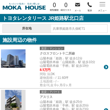
0
0
トヨタレンタリース JR姫路駅北口店
所在地
兵庫県姫路市久保町71
施設周辺の物件
賃貸｜マンション
クロスフロント十二所線
山陽本線「姫路」駅 徒歩12分
山陽電鉄本線「山陽姫路」駅 徒歩10分
山陽電鉄本線「手柄」駅 徒歩19分
8.5万円
間取:
1LDK
建物面積:
- / 11.60坪
土地面積:
- / -
敷金/礼金:
0ヶ月/2ヶ月
賃貸｜アパート
アスリス
山陽本線「姫路」駅 徒歩25分
山陽電鉄本線「手柄」駅 徒歩20分
山陽電鉄本線「亀山」駅 徒歩23分